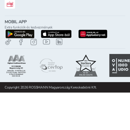
Rossmann ajándékkártya
MOBIL APP
Extra funkciók és kedvezmények
letöltés a google-play-röl
letöltés az app-store-ból
letöltés h
Copyright 2026 ROSSMANN Magyarország Kereskedelmi Kft.