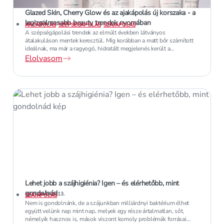
Glazed Skin, Cherry Glow és az ajakápolás új korszaka - a
legizgalmasabb beauty trendek nyomában
2026. JÚLIUS 12.
ARCÁPOLÁS
SZÉPSÉGÁPOLÁS
SZÁJÁPOLÁS
A szépségápolási trendek az elmúlt években látványos
átalakuláson mentek keresztül. Míg korábban a matt bőr számított
ideálnak, ma már a ragyogó, hidratált megjelenés került a
középpontba. A cél nem a bőr elfedése, hanem annak természetes
Elolvasom
szépségének kiemelése.
Lehet jobb a szájhigiénia? Igen – és elérhetőbb, mint
gondolnád
2025. MÁJUS 13.
SZÁJÁPOLÁS
Nem is gondolnánk, de a szájunkban milliárdnyi baktérium élhet
együtt velünk nap mint nap, melyek egy része ártalmatlan, sőt,
némelyik hasznos is, mások viszont komoly problémák forrásai