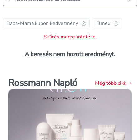
szűrő törlése
szűrő törlése
Baba-Mama kupon kedvezmény
Elmex
Szűrés megszüntetése
A keresés nem hozott eredményt.
Rossmann Napló
Még több cikk