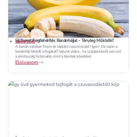
Új Trend: Fogfehérítés Banánhéjjal - Tényleg Működik?
2024. OKTÓBER 07.
SZÁJÁPOLÁS
A banán valóban finom és tápláló nassolnivaló? Igen! De vajon a
banánhéj fehéríti a fogakat? Járjunk utána… ha szájápolásról van szó
a pontosság fontosabb, mint a trendek követése!
Elolvasom