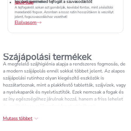
Így óvd gyermeked tejfogát a szuvasodástól!
2023. DECEMBER 04.
SZÁJÁPOLÁS
A tejfogakról sokan azt gondolják, kevésbé fontos, mint a későbbi
maradandó fogsor. Azonban a rossz rutin hosszútávon is veszélyt
jelent, fogszuvasodáshoz vezethet!
Elolvasom
Szájápolási termékek
A megfelelő szájhigiénia alapja a rendszeres fogmosás, de
a modern szájápolás ennél sokkal többet jelent. Az alapos
szájápolási rutinhoz olyan kiegészítő eszközök is
hozzátartoznak, mint a plakkfestő tabletták, szájvizek, vagy
a nyelvkaparók és nyelvtisztítók. Ezek nemcsak a fogak és
az íny egészségéhez járulnak hozzá, hanem a friss lehelet
és az általános szájkomfort fenntartásához is
elengedhetetlenek.
Mutass többet
Miért nem elég a fogmosás?
A fogmosás nélkülözhetetlen, de önmagában nem mindig