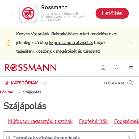
Rossmann
Letöltés
Töltsd le az alkalmazást!
Vásárolj gyorsan és könnyedén
a mobilodról!
Kedves Vásárlónk! Raktárköltözés miatt rendeléseinket
jelenleg kizárólag
Expressz bolti átvétellel
tudjuk
clo
teljesíteni. Köszönjük megértését és türelmét!
Keresés
Belépés
Keresés
Nav
KATEGÓRIÁK
KOSARAM
Főoldal
Szájápolás
Szájápolás
Műfogsor ragasztók, tisztítók
Fogfehérítők
Fogkréme
Termékek szűrése és rendezés