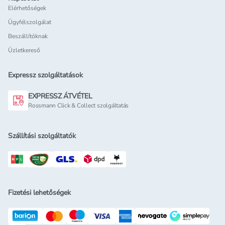
Rendeld meg a számodra szükséges terméket
online
–
Elérhetőségek
házhoz szállítással vagy személyes átvétellel valamelyik
Ügyfélszolgálat
üzletünkben!
Beszállítóknak
Üzletkereső
Expressz szolgáltatások
EXPRESSZ ÁTVÉTEL
Rossmann Click & Collect szolgáltatás
Szállítási szolgáltatók
Fizetési lehetőségek