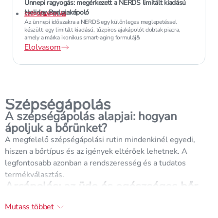
Ünnepi ragyogás: megérkezett a NERDS limitált kiadású
Holiday Red ajakápoló
2025. NOVEMBER 30.
SZÉPSÉGÁPOLÁS
Az ünnepi időszakra a NERDS egy különleges meglepetéssel
készült: egy limitált kiadású, tűzpiros ajakápolót dobtak piacra,
amely a márka ikonikus smart-aging formuláj&
Elolvasom
Szépségápolás
A szépségápolás alapjai: hogyan
ápoljuk a bőrünket?
A megfelelő szépségápolási rutin mindenkinél egyedi,
hiszen a bőrtípus és az igények eltérőek lehetnek. A
legfontosabb azonban a rendszeresség és a tudatos
termékválasztás.
Arcápolás: az üde és egészséges bőr
titka
Mutass többet
Az arcbőr megfelelő ápolása elengedhetetlen az