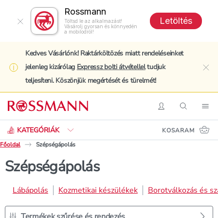
Rossmann
Letöltés
Töltsd le az alkalmazást!
Vásárolj gyorsan és könnyedén
a mobilodról!
Kedves Vásárlónk! Raktárköltözés miatt rendeléseinket
jelenleg kizárólag
Expressz bolti átvétellel
tudjuk
clo
teljesíteni. Köszönjük megértését és türelmét!
Keresés
Belépés
Keresés
Nav
KATEGÓRIÁK
KOSARAM
Főoldal
Szépségápolás
Szépségápolás
Lábápolás
Kozmetikai készülékek
Borotválkozás és sz
Termékek szűrése és rendezés