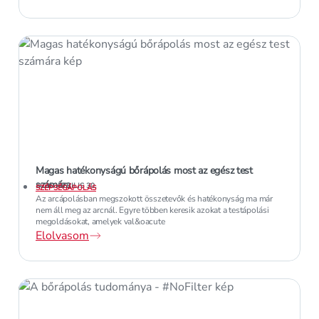
Magas hatékonyságú bőrápolás most az egész test
számára
2026. ÁPRILIS 30.
SZÉPSÉGÁPOLÁS
Az arcápolásban megszokott összetevők és hatékonyság ma már
nem áll meg az arcnál. Egyre többen keresik azokat a testápolási
megoldásokat, amelyek val&oacute
Elolvasom