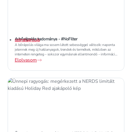
A bőrápolás tudománya - #NoFilter
2026. MÁRCIUS 13.
SZÉPSÉGÁPOLÁS
A bőrápolás világa ma sosem látott sebességgel változik: naponta
jelennek meg új hatóanyagok, trendek és termékek, miközben az
interneten rengeteg – sokszor egymásnak ellentmondó – információ
kering. Ebben a rohanó, digitális közegben nehéz eligazodni, és
Elolvasom
megtalálni a valóban megbízható forrásokat.