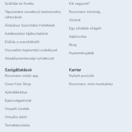
Szállítás és fizetés
Kik vagyunk?
Testápolás: puha és ápolt bőr minden
nap
Tápszerekre vonatkozó kedvezmény
Rossmann minőség
változások
A testápolás legalább olyan fontos, mint az arcápolás. A
Víziónk
Általános Szerződési Feltételek
megfelelő testápoló termékek kiválasztásával bőrünk
Egy zöldebb világért
Adatkezelési tájékoztatóink
egészséges és bársonyos tapintású marad.
Sajtószoba
Legnépszerűbb testápolási termékek
Elállás a szerződéstől
Blog
Visszaélés bejelentési szabályzat
Tusfürdők és szappanok:
Frissítő és hidratáló
Nyereményjáték
Akadálymentességi nyilatkozat
tusfürdők, valamint kíméletes szappanok minden
bőrtípusra.
Szolgáltatások
Karrier
Testápolók és vajak:
A shea vajat, aloe verát vagy
Rossmann mobil app
Nyitott pozíciók
kókuszolajat tartalmazó termékek intenzíven táplálják
Cewe Foto Shop
Rossmann, mint munkahely
a bőrt.
Ajándékkártya
Bőrradírok és testradírok
: Hetente egyszer érdemes
Egészségpénztár
használni, hogy a bőr sima és ragyogó maradjon.
Vízparti üzletek
Masszázsolajok
: A kényeztető testolajok hozzájárulnak
a bőr rugalmasságának megőrzéséhez.
Virtuális tükör
Terméktesztelés
Hajápolás: fényes és egészséges