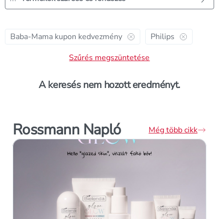
szűrő törlése
szűrő törlés
Baba-Mama kupon kedvezmény
Philips
Szűrés megszüntetése
A keresés nem hozott eredményt.
Rossmann Napló
Még több cikk