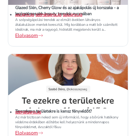
Glazed Skin, Cherry Glow és az ajakápolás új korszaka - a
legizgalmasabb beauty trendek nyomában
2026. JÚLIUS 12.
ARCÁPOLÁS
SZÉPSÉGÁPOLÁS
SZÁJÁPOLÁS
A szépségápolási trendek az elmúlt években látványos
átalakuláson mentek keresztül. Míg korábban a matt bőr számított
ideálnak, ma már a ragyogó, hidratált megjelenés került a
középpontba. A cél nem a bőr elfedése, hanem annak természetes
Elolvasom
szépségének kiemelése.
Te ezekre a területekre is kensz fényvédőt?
2026. JÚNIUS 06.
SZÉPSÉGÁPOLÁS
Az már biztosan neked sem új információ, hogy a bőrünk hatékony
védelme érdekében előtérbe kell helyeznünk a mindennapos
fényvédelmet, évszaktól f&uu
Elolvasom