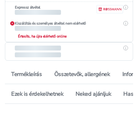
Részle
Expressz átvétel
Részle
Kiszállítás és személyes átvétel nem elérhető
Értesíts, ha újra elérhető online
Részle
Termékleírás
Összetevők, allergének
Inform
Ezek is érdekelhetnek
Neked ajánljuk
Hason