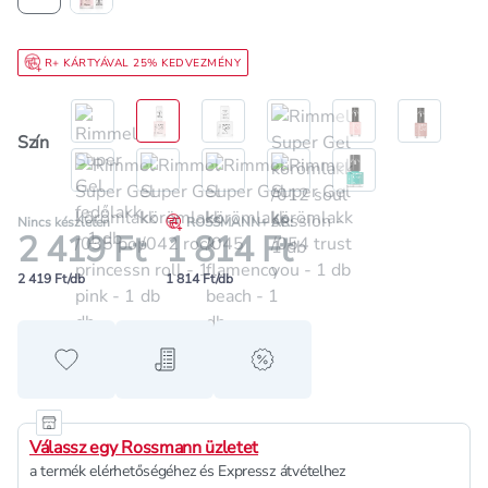
R+ KÁRTYÁVAL 25% KEDVEZMÉNY
Szín
Nincs készleten
ROSSMANN+ ÁR:
2 419 Ft
1 814 Ft
2 419 Ft/db
1 814 Ft/db
Hozzáadás a kedvencekhez
Hozzáadás a bevásárló listához
alert when on sale
Válassz egy Rossmann üzletet
a termék elérhetőségéhez és Expressz átvételhez