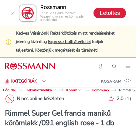
Rossmann
Letöltés
Töltsd le az alkalmazást!
Vásárolj gyorsan és könnyedén
a mobilodról!
Kedves Vásárlónk! Raktárköltözés miatt rendeléseinket
jelenleg kizárólag
Expressz bolti átvétellel
tudjuk
clo
teljesíteni. Köszönjük megértését és türelmét!
Keresés
Belépés
Keresés
Nav
KATEGÓRIÁK
KOSARAM
Főoldal
Dekorkozmetika
Köröm
Körömlakk
Rimmel Sup
Értékelé
Nincs online készleten
2.0
(
1
)
Rimmel Super Gel francia manikű
körömlakk /091 english rose - 1 db