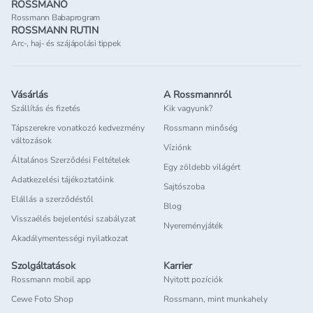
ROSSMANÓ
Rossmann Babaprogram
ROSSMANN RUTIN
Arc-, haj- és szájápolási tippek
Vásárlás
A Rossmannról
Szállítás és fizetés
Kik vagyunk?
Tápszerekre vonatkozó kedvezmény
Rossmann minőség
változások
Víziónk
Általános Szerződési Feltételek
Egy zöldebb világért
Adatkezelési tájékoztatóink
Sajtószoba
Elállás a szerződéstől
Blog
Visszaélés bejelentési szabályzat
Nyereményjáték
Akadálymentességi nyilatkozat
Szolgáltatások
Karrier
Rossmann mobil app
Nyitott pozíciók
Cewe Foto Shop
Rossmann, mint munkahely