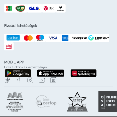
Fizetési lehetőségek
Rossmann ajándékkártya
MOBIL APP
Extra funkciók és kedvezmények
letöltés a google-play-röl
letöltés az app-store-ból
letöltés h