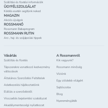
Szállítási és fizetési információk
ÜGYFÉLSZOLGÁLAT
Kérdés esetén segítünk neked
MAGAZIN
Akciós újságok
ROSSMANÓ
Rossmann Babaprogram
ROSSMANN RUTIN
Arc-, haj- és szájápolási tippek
Vásárlás
A Rossmannról
Szállítás és fizetés
Kik vagyunk?
Tápszerekre vonatkozó kedvezmény
Rossmann minőség
változások
Víziónk
Általános Szerződési Feltételek
Egy zöldebb világért
Adatkezelési tájékoztatóink
Sajtószoba
Elállás a szerződéstől
Blog
Visszaélés bejelentési szabályzat
Nyereményjáték
Akadálymentességi nyilatkozat