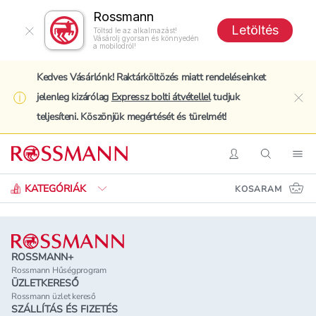
Rossmann
Letöltés
Töltsd le az alkalmazást!
Vásárolj gyorsan és könnyedén
a mobilodról!
Kedves Vásárlónk! Raktárköltözés miatt rendeléseinket
jelenleg kizárólag
Expressz bolti átvétellel
tudjuk
clo
teljesíteni. Köszönjük megértését és türelmét!
Keresés
Belépés
Keresés
Nav
KATEGÓRIÁK
KOSARAM
Lábléc
ROSSMANN+
Rossmann Hűségprogram
ÜZLETKERESŐ
Rossmann üzlet kereső
SZÁLLÍTÁS ÉS FIZETÉS