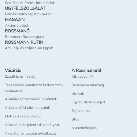
Szállítási és fizetési információk
ÜGYFÉLSZOLGÁLAT
Kérdés esetén segítünk neked
MAGAZIN
Akciós újságok
ROSSMANÓ
Rossmann Babaprogram
ROSSMANN RUTIN
Arc-, haj- és szájápolási tippek
Vásárlás
A Rossmannról
Szállítás és fizetés
Kik vagyunk?
Tápszerekre vonatkozó kedvezmény
Rossmann minőség
változások
Víziónk
Általános Szerződési Feltételek
Egy zöldebb világért
Adatkezelési tájékoztatóink
Sajtószoba
Elállás a szerződéstől
Blog
Visszaélés bejelentési szabályzat
Nyereményjáték
Akadálymentességi nyilatkozat