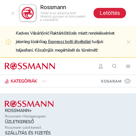
Rossmann
Letöltés
Töltsd le az alkalmazást!
Vásárolj gyorsan és könnyedén
a mobilodról!
Kedves Vásárlónk! Raktárköltözés miatt rendeléseinket
jelenleg kizárólag
Expressz bolti átvétellel
tudjuk
clo
teljesíteni. Köszönjük megértését és türelmét!
Keresés
Belépés
Keresés
Nav
KATEGÓRIÁK
KOSARAM
Lábléc
ROSSMANN+
Rossmann Hűségprogram
ÜZLETKERESŐ
Rossmann üzlet kereső
SZÁLLÍTÁS ÉS FIZETÉS