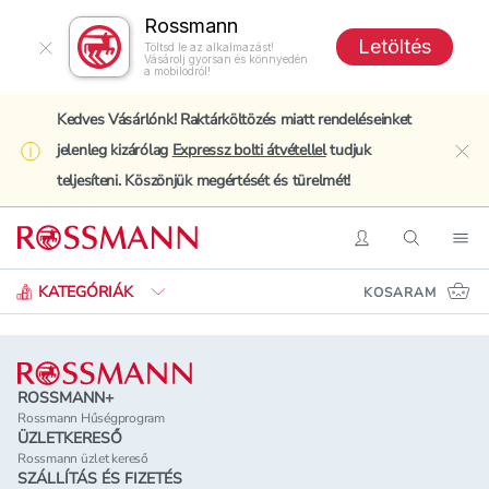
Rossmann
Letöltés
Töltsd le az alkalmazást!
Vásárolj gyorsan és könnyedén
a mobilodról!
Kedves Vásárlónk! Raktárköltözés miatt rendeléseinket
jelenleg kizárólag
Expressz bolti átvétellel
tudjuk
clo
teljesíteni. Köszönjük megértését és türelmét!
Keresés
Belépés
Keresés
Nav
KATEGÓRIÁK
KOSARAM
Lábléc
ROSSMANN+
Rossmann Hűségprogram
ÜZLETKERESŐ
Rossmann üzlet kereső
SZÁLLÍTÁS ÉS FIZETÉS