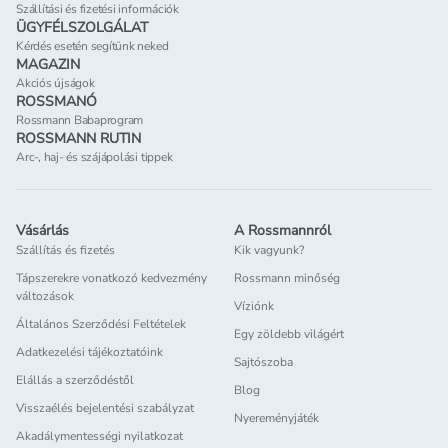
Szállítási és fizetési információk
ÜGYFÉLSZOLGÁLAT
Kérdés esetén segítünk neked
MAGAZIN
Akciós újságok
ROSSMANÓ
Rossmann Babaprogram
ROSSMANN RUTIN
Arc-, haj- és szájápolási tippek
Vásárlás
A Rossmannról
Szállítás és fizetés
Kik vagyunk?
Tápszerekre vonatkozó kedvezmény
Rossmann minőség
változások
Víziónk
Általános Szerződési Feltételek
Egy zöldebb világért
Adatkezelési tájékoztatóink
Sajtószoba
Elállás a szerződéstől
Blog
Visszaélés bejelentési szabályzat
Nyereményjáték
Akadálymentességi nyilatkozat