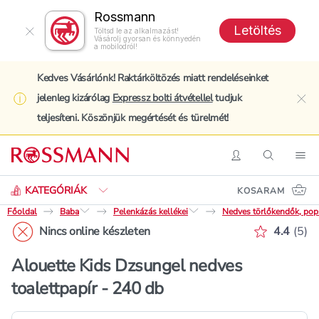
Rossmann
Letöltés
Töltsd le az alkalmazást!
Vásárolj gyorsan és könnyedén
a mobilodról!
Kedves Vásárlónk! Raktárköltözés miatt rendeléseinket
jelenleg kizárólag
Expressz bolti átvétellel
tudjuk
clo
teljesíteni. Köszönjük megértését és türelmét!
Keresés
Belépés
Keresés
Nav
KATEGÓRIÁK
KOSARAM
Főoldal
Baba
Pelenkázás kellékei
Nedves törlőkendők, pop
Értékelé
Nincs online készleten
4.4
(
5
)
Alouette Kids Dzsungel nedves
toalettpapír - 240 db