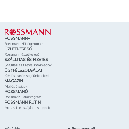
Lábléc
ROSSMANN+
Rossmann Hűségprogram
ÜZLETKERESŐ
Rossmann üzlet kereső
SZÁLLÍTÁS ÉS FIZETÉS
Szállítási és fizetési információk
ÜGYFÉLSZOLGÁLAT
Kérdés esetén segítünk neked
MAGAZIN
Akciós újságok
ROSSMANÓ
Rossmann Babaprogram
ROSSMANN RUTIN
Arc-, haj- és szájápolási tippek
Vásárlás
A Rossmannról