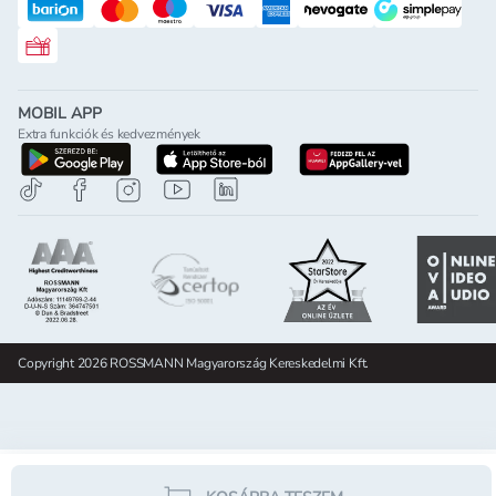
Rossmann ajándékkártya
MOBIL APP
Extra funkciók és kedvezmények
letöltés a google-play-röl
letöltés az app-store-ból
letöltés h
Copyright 2026 ROSSMANN Magyarország Kereskedelmi Kft.