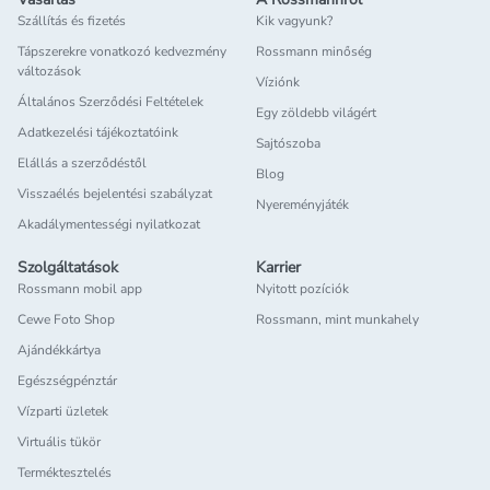
Szállítás és fizetés
Kik vagyunk?
Tápszerekre vonatkozó kedvezmény
Rossmann minőség
változások
Víziónk
Általános Szerződési Feltételek
Egy zöldebb világért
Adatkezelési tájékoztatóink
Sajtószoba
Elállás a szerződéstől
Blog
Visszaélés bejelentési szabályzat
Nyereményjáték
Akadálymentességi nyilatkozat
Szolgáltatások
Karrier
Rossmann mobil app
Nyitott pozíciók
Cewe Foto Shop
Rossmann, mint munkahely
Ajándékkártya
Egészségpénztár
Vízparti üzletek
Virtuális tükör
Terméktesztelés