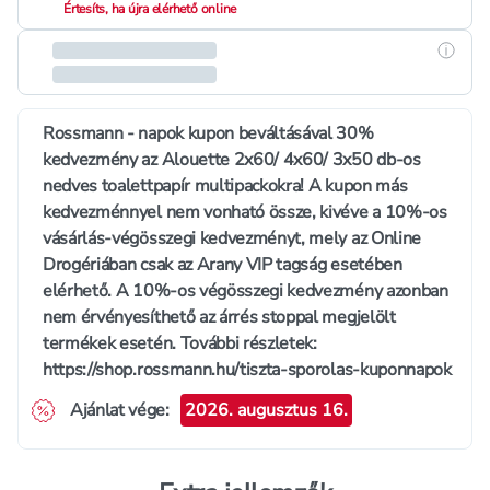
Értesíts, ha újra elérhető online
Részle
Rossmann - napok kupon beváltásával 30%
kedvezmény az Alouette 2x60/ 4x60/ 3x50 db-os
nedves toalettpapír multipackokra! A kupon más
kedvezménnyel nem vonható össze, kivéve a 10%-os
vásárlás-végösszegi kedvezményt, mely az Online
Drogériában csak az Arany VIP tagság esetében
elérhető. A 10%-os végösszegi kedvezmény azonban
nem érvényesíthető az árrés stoppal megjelölt
termékek esetén. További részletek:
https://shop.rossmann.hu/tiszta-sporolas-kuponnapok
Ajánlat vége
:
2026. augusztus 16.