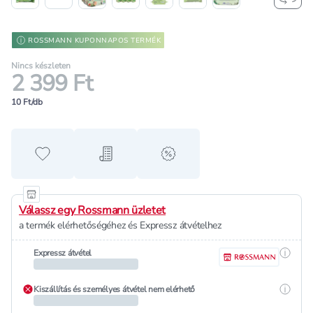
ROSSMANN KUPONNAPOS TERMÉK
Nincs készleten
2 399 Ft
10 Ft/db
Hozzáadás a kedvencekhez
Hozzáadás a bevásárló listához
alert when on sale
Válassz egy Rossmann üzletet
a termék elérhetőségéhez és Expressz átvételhez
Részle
Expressz átvétel
Részle
Kiszállítás és személyes átvétel nem elérhető