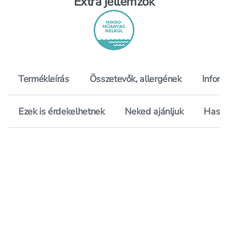
Extra jellemzők
Termékleírás
Összetevők, allergének
Inform
Ezek is érdekelhetnek
Neked ajánljuk
Hason