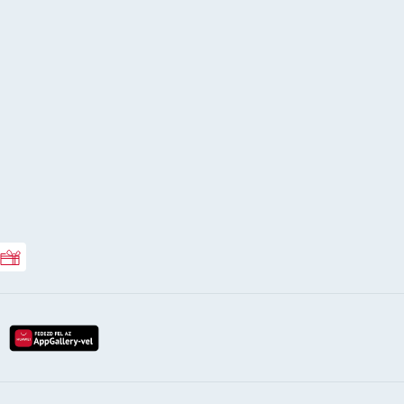
Rossmann ajándékkártya
lay-röl
etöltés az app-store-ból
letöltés huawei app-galery-böl