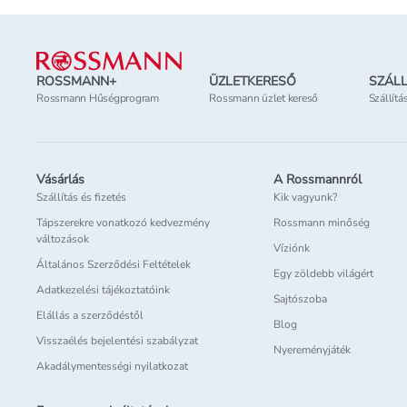
Lábléc
ROSSMANN+
ÜZLETKERESŐ
SZÁLL
Rossmann Hűségprogram
Rossmann üzlet kereső
Szállítá
Vásárlás
A Rossmannról
Szállítás és fizetés
Kik vagyunk?
Tápszerekre vonatkozó kedvezmény
Rossmann minőség
változások
Víziónk
Általános Szerződési Feltételek
Egy zöldebb világért
Adatkezelési tájékoztatóink
Sajtószoba
Elállás a szerződéstől
Blog
Visszaélés bejelentési szabályzat
Nyereményjáték
Akadálymentességi nyilatkozat