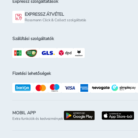
Expressz szolgáltatások
EXPRESSZ ÁTVÉTEL
Rossmann Click & Collect szolgáltatás
Szállítási szolgáltatók
Fizetési lehetőségek
MOBIL APP
letöltés a google-p
l
Extra funkciók és kedvezmények