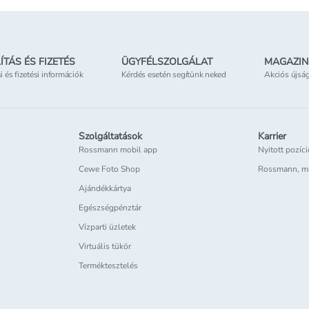
ÍTÁS ÉS FIZETÉS
ÜGYFÉLSZOLGÁLAT
MAGAZIN
si és fizetési információk
Kérdés esetén segítünk neked
Akciós újsá
Szolgáltatások
Karrier
Rossmann mobil app
Nyitott pozíc
Cewe Foto Shop
Rossmann, m
Ajándékkártya
Egészségpénztár
Vízparti üzletek
Virtuális tükör
Terméktesztelés