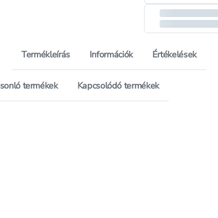
Termékleírás
Információk
Értékelések
sonló termékek
Kapcsolódó termékek
ouette Habby Birthday girland - 1 db
Hozzáadás a kedvencekhez, Alouette Shine Pearly lufi - 
Hozzáadás a kedvence
ouette Habby Birthday girland - 1 db
Mentés a bevásárló listára, Alouette Shine Pearly lufi - 
Mentés a bevásárló li