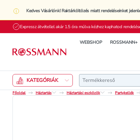
Kedves Vásárlónk! Raktárköltözés miatt rendeléseinket jelenl
Expressz átvétellel akár 1.5 óra múlva kézhez kaphatod rendelés
WEBSHOP
ROSSMANN+
Keresés
KATEGÓRIÁK
Főoldal
Háztartás
Háztartási eszközök
Partykellék