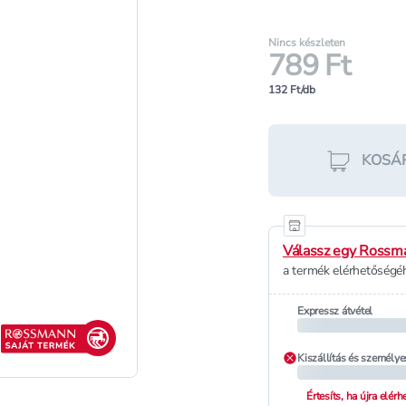
Nincs készleten
789 Ft
132 Ft/db
KOSÁ
Válassz egy Rossma
a termék elérhetőségéh
Expressz átvétel
Rossmann saját termék
Kiszállítás és személye
Értesíts, ha újra elér