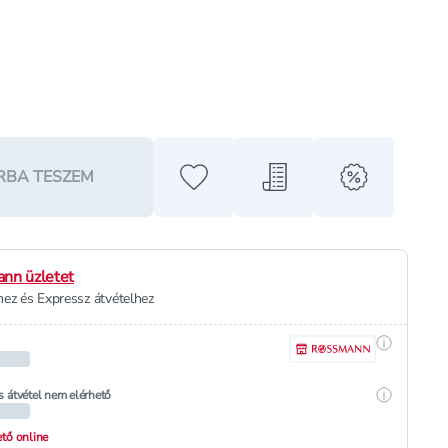
RBA TESZEM
Hozzáadás a kedvencekhez
Hozzáadás a bevásárló l
alert when o
nn üzletet
ez és Expressz átvételhez
Részletek
Részletek
s átvétel nem elérhető
hető online