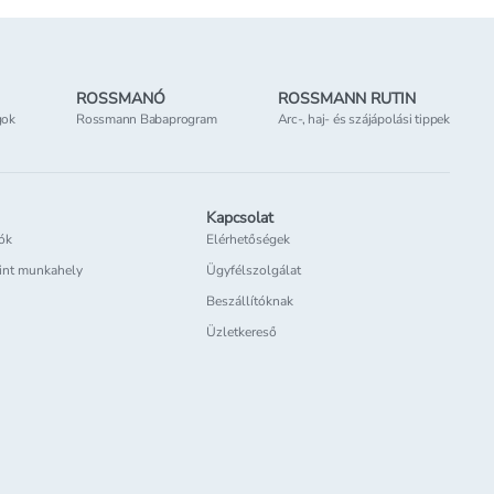
ROSSMANÓ
ROSSMANN RUTIN
gok
Rossmann Babaprogram
Arc-, haj- és szájápolási tippek
Kapcsolat
iók
Elérhetőségek
int munkahely
Ügyfélszolgálat
Beszállítóknak
Üzletkereső