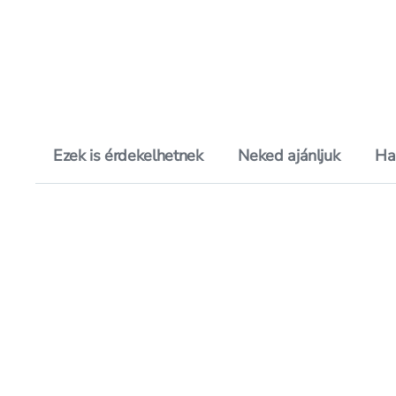
Ezek is érdekelhetnek
Neked ajánljuk
Ha
Hozzáadás a kedvencekhez, Al
Mentés a bevásárló listára, Al