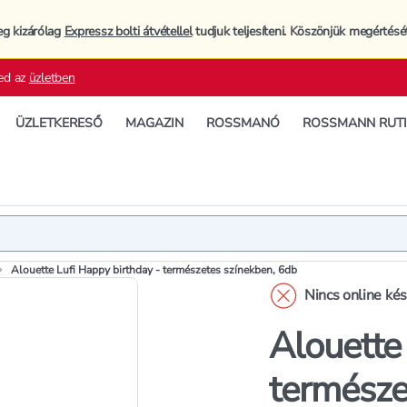
eg kizárólag
Expressz bolti átvétellel
tudjuk teljesíteni. Köszönjük megértésé
ed az
üzletben
ÜZLETKERESŐ
MAGAZIN
ROSSMANÓ
ROSSMANN RUT
Termék
Termékleí
Alouette Lufi Happy birthday - természetes színekben, 6db
Nincs online ké
Alouette
természe