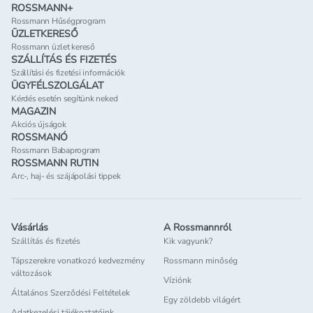
ROSSMANN+
Rossmann Hűségprogram
ÜZLETKERESŐ
Rossmann üzlet kereső
SZÁLLÍTÁS ÉS FIZETÉS
Szállítási és fizetési információk
ÜGYFÉLSZOLGÁLAT
Kérdés esetén segítünk neked
MAGAZIN
Akciós újságok
ROSSMANÓ
Rossmann Babaprogram
ROSSMANN RUTIN
Arc-, haj- és szájápolási tippek
Vásárlás
A Rossmannról
Szállítás és fizetés
Kik vagyunk?
Tápszerekre vonatkozó kedvezmény
Rossmann minőség
változások
Víziónk
Általános Szerződési Feltételek
Egy zöldebb világért
Adatkezelési tájékoztatóink