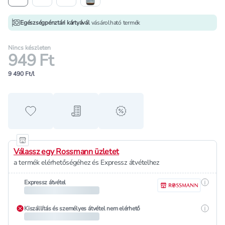
Egészségpénztári kártyávál
vásárolható termék
Nincs készleten
949 Ft
9 490 Ft/l
Hozzáadás a kedvencekhez
Hozzáadás a bevásárló listához
alert when on sale
Válassz egy Rossmann üzletet
a termék elérhetőségéhez és Expressz átvételhez
Részle
Expressz átvétel
Részle
Kiszállítás és személyes átvétel nem elérhető