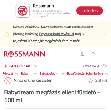
Rossmann
Letöltés
Töltsd le az alkalmazást!
Vásárolj gyorsan és könnyedén
a mobilodról!
Kedves Vásárlónk! Raktárköltözés miatt rendeléseinket
jelenleg kizárólag
Expressz bolti átvétellel
tudjuk
clo
teljesíteni. Köszönjük megértését és türelmét!
Keresés
Belépés
Keresés
Nav
KATEGÓRIÁK
KOSARAM
Főoldal
Baba
Babaápolás
Babafürdetés, babahigiénia
Értékelé
Nincs online készleten
3.8
(
6
)
Babydream megfázás elleni fürdető -
100 ml