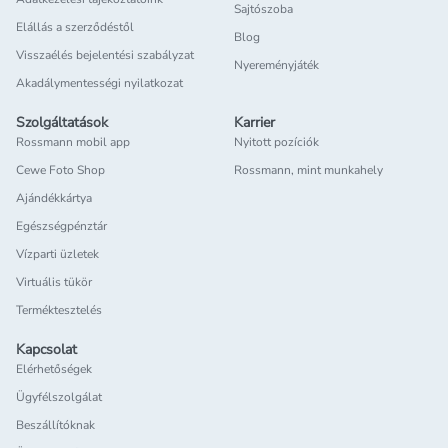
Sajtószoba
Elállás a szerződéstől
Blog
Visszaélés bejelentési szabályzat
Nyereményjáték
Akadálymentességi nyilatkozat
Szolgáltatások
Karrier
Rossmann mobil app
Nyitott pozíciók
Cewe Foto Shop
Rossmann, mint munkahely
Ajándékkártya
Egészségpénztár
Vízparti üzletek
Virtuális tükör
Terméktesztelés
Kapcsolat
Elérhetőségek
Ügyfélszolgálat
Beszállítóknak