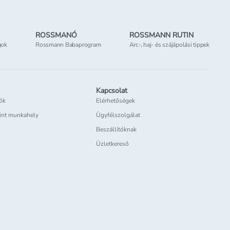
ROSSMANÓ
ROSSMANN RUTIN
gok
Rossmann Babaprogram
Arc-, haj- és szájápolási tippek
Kapcsolat
iók
Elérhetőségek
int munkahely
Ügyfélszolgálat
Beszállítóknak
Üzletkereső