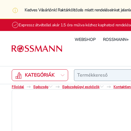
Kedves Vásárlónk! Raktárköltözés miatt rendeléseinket jelenl
Expressz átvétellel akár 1.5 óra múlva kézhez kaphatod rendelés
WEBSHOP
ROSSMANN+
Keresés
KATEGÓRIÁK
Főoldal
Egészség
Egészségügyi eszközök
Kontaktlenc