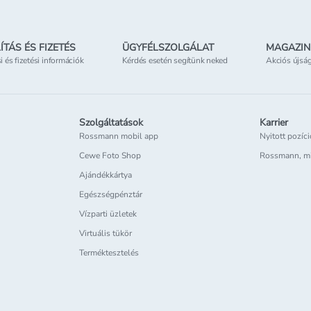
ÍTÁS ÉS FIZETÉS
ÜGYFÉLSZOLGÁLAT
MAGAZIN
si és fizetési információk
Kérdés esetén segítünk neked
Akciós újsá
Szolgáltatások
Karrier
Rossmann mobil app
Nyitott pozíc
Cewe Foto Shop
Rossmann, m
Ajándékkártya
Egészségpénztár
Vízparti üzletek
Virtuális tükör
Terméktesztelés