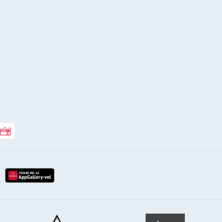
Rossmann ajándékkártya
lay-röl
etöltés az app-store-ból
letöltés huawei app-galery-böl