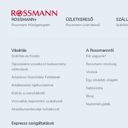
Lábléc
ROSSMANN+
ÜZLETKERESŐ
SZÁLL
Rossmann Hűségprogram
Rossmann üzlet kereső
Szállítá
Vásárlás
A Rossmannról
Szállítás és fizetés
Kik vagyunk?
Tápszerekre vonatkozó kedvezmény
Rossmann minőség
változások
Víziónk
Általános Szerződési Feltételek
Egy zöldebb világért
Adatkezelési tájékoztatóink
Sajtószoba
Elállás a szerződéstől
Blog
Visszaélés bejelentési szabályzat
Nyereményjáték
Akadálymentességi nyilatkozat
Expressz szolgáltatások