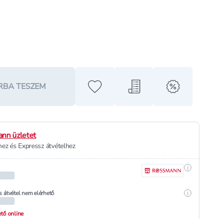
RBA TESZEM
Hozzáadás a kedvencekhez
Hozzáadás a bevásárló l
alert when o
nn üzletet
ez és Expressz átvételhez
Részletek
Részletek
s átvétel nem elérhető
hető online