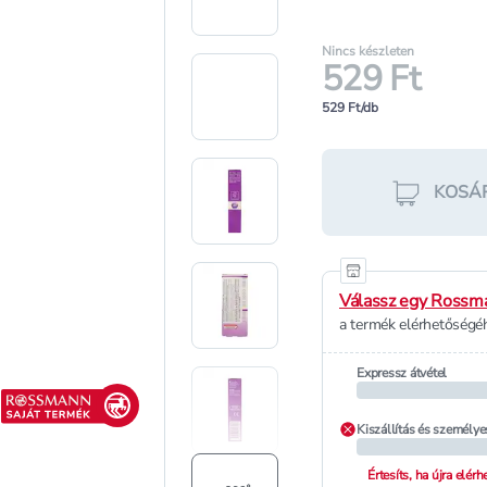
Nincs készleten
529 Ft
529 Ft/db
KOSÁ
Válassz egy Rossma
a termék elérhetőségéh
Expressz átvétel
Rossmann saját termék
Kiszállítás és személye
Értesíts, ha újra elér