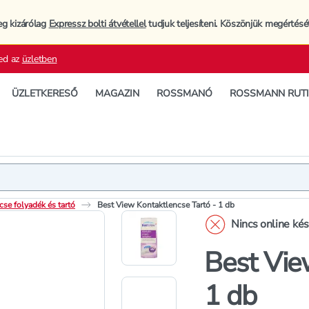
eg kizárólag
Expressz bolti átvétellel
tudjuk teljesíteni. Köszönjük megértésé
ed az
üzletben
ÜZLETKERESŐ
MAGAZIN
ROSSMANÓ
ROSSMANN RUT
Termék
Termékleí
se folyadék és tartó
Best View Kontaktlencse Tartó - 1 db
Nincs online ké
Best Vie
1 db