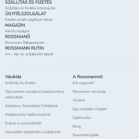
SZÁLLÍTÁS ÉS FIZETÉS
Szállítási és fizetési információk
ÜGYFÉLSZOLGÁLAT
Kérdés esetén segítünk neked
MAGAZIN
Akciós újságok
ROSSMANÓ
Rossmann Babaprogram
ROSSMANN RUTIN
Arc-, haj- és szájápolási tippek
Vásárlás
A Rossmannról
Szállítás és fizetés
Kik vagyunk?
Tápszerekre vonatkozó kedvezmény
Rossmann minőség
változások
Víziónk
Általános Szerződési Feltételek
Egy zöldebb világért
Adatkezelési tájékoztatóink
Sajtószoba
Elállás a szerződéstől
Blog
Visszaélés bejelentési szabályzat
Nyereményjáték