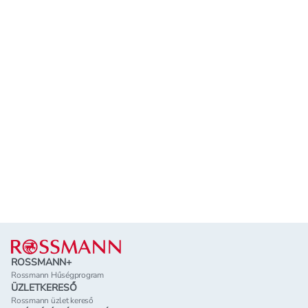
Lábléc
ROSSMANN+
Rossmann Hűségprogram
ÜZLETKERESŐ
Rossmann üzlet kereső