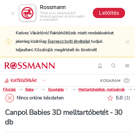
Rossmann
Letöltés
Töltsd le az alkalmazást!
Vásárolj gyorsan és könnyedén
a mobilodról!
Kedves Vásárlónk! Raktárköltözés miatt rendeléseinket
jelenleg kizárólag
Expressz bolti átvétellel
tudjuk
clo
teljesíteni. Köszönjük megértését és türelmét!
Keresés
Belépés
Keresés
Nav
KATEGÓRIÁK
KOSARAM
Főoldal
Baba
Szoptatás
Melltartóbetétek, mellpárnák
Értékelé
Nincs online készleten
5.0
(
3
)
Canpol Babies 3D melltartóbetét - 30
db