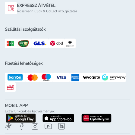
EXPRESSZ ÁTVÉTEL
Rossmann Click & Collect szolgáltatás
Szállítási szolgáltatók
Fizetési lehetőségek
Rossmann ajándékkártya
MOBIL APP
Extra funkciók és kedvezmények
letöltés a google-play-röl
letöltés az app-store-ból
letöltés h