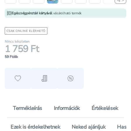
Egészségpénztári kártyávál
vásárolható termék
CSAK ONLINE ELÉRHETŐ
Nincs készleten
1 759 Ft
59 Ft/db
Hozzáadás a kedvencekhez
Hozzáadás a bevásárló listához
alert when on sale
Termékleírás
Információk
Értékelések
Ezek is érdekelhetnek
Neked ajánljuk
Hason