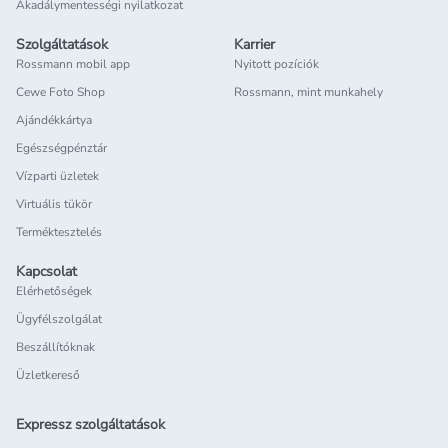
Akadálymentességi nyilatkozat
Szolgáltatások
Karrier
Rossmann mobil app
Nyitott pozíciók
Cewe Foto Shop
Rossmann, mint munkahely
Ajándékkártya
Egészségpénztár
Vízparti üzletek
Virtuális tükör
Terméktesztelés
Kapcsolat
Elérhetőségek
Ügyfélszolgálat
Beszállítóknak
Üzletkereső
Expressz szolgáltatások