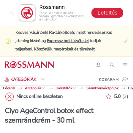
Rossmann
Letöltés
Töltsd le az alkalmazást!
Vásárolj gyorsan és könnyedén
a mobilodról!
Kedves Vásárlónk! Raktárköltözés miatt rendeléseinket
jelenleg kizárólag
Expressz bolti átvétellel
tudjuk
clo
teljesíteni. Köszönjük megértését és türelmét!
Keresés
Belépés
Keresés
Nav
KATEGÓRIÁK
KOSARAM
Főoldal
Arcápolás
Hidratálók
Szemkörnyékápolók
Ci
Értékelé
Nincs online készleten
5.0
(
3
)
Ciyo AgeControl botox effect
szemránckrém - 30 ml