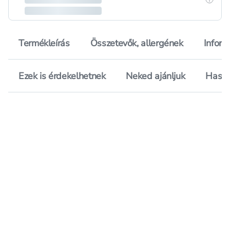
Termékleírás
Összetevők, allergének
Inform
Ezek is érdekelhetnek
Neked ajánljuk
Hason