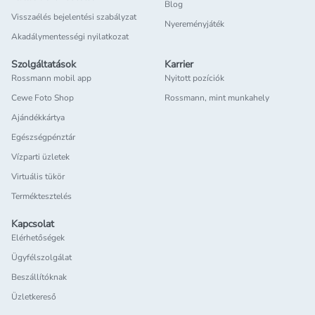
Blog
Visszaélés bejelentési szabályzat
Nyereményjáték
Akadálymentességi nyilatkozat
Szolgáltatások
Karrier
Rossmann mobil app
Nyitott pozíciók
Cewe Foto Shop
Rossmann, mint munkahely
Ajándékkártya
Egészségpénztár
Vízparti üzletek
Virtuális tükör
Terméktesztelés
Kapcsolat
Elérhetőségek
Ügyfélszolgálat
Beszállítóknak
Üzletkereső