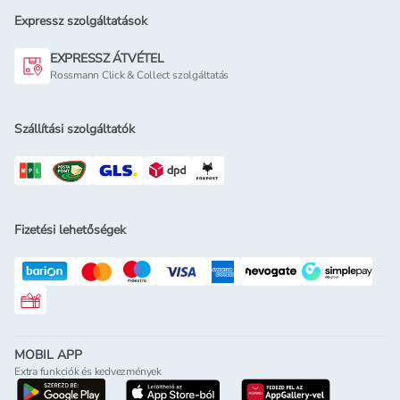
Expressz szolgáltatások
EXPRESSZ ÁTVÉTEL
Rossmann Click & Collect szolgáltatás
Szállítási szolgáltatók
Fizetési lehetőségek
Rossmann ajándékkártya
MOBIL APP
Extra funkciók és kedvezmények
letöltés a google-play-röl
letöltés az app-store-ból
letöltés h