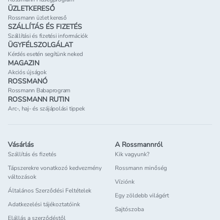
ÜZLETKERESŐ
Rossmann üzlet kereső
SZÁLLÍTÁS ÉS FIZETÉS
Szállítási és fizetési információk
ÜGYFÉLSZOLGÁLAT
Kérdés esetén segítünk neked
MAGAZIN
Akciós újságok
ROSSMANÓ
Rossmann Babaprogram
ROSSMANN RUTIN
Arc-, haj- és szájápolási tippek
Vásárlás
A Rossmannról
Szállítás és fizetés
Kik vagyunk?
Tápszerekre vonatkozó kedvezmény
Rossmann minőség
változások
Víziónk
Általános Szerződési Feltételek
Egy zöldebb világért
Adatkezelési tájékoztatóink
Sajtószoba
Elállás a szerződéstől