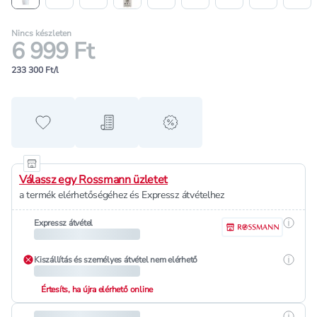
Nincs készleten
6 999 Ft
233 300 Ft/l
Hozzáadás a kedvencekhez
Hozzáadás a bevásárló listához
alert when on sale
Válassz egy Rossmann üzletet
a termék elérhetőségéhez és Expressz átvételhez
Részle
Expressz átvétel
Részle
Kiszállítás és személyes átvétel nem elérhető
Értesíts, ha újra elérhető online
Részle