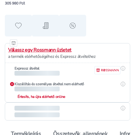
305 980 Ft/l
Hozzáadás a kedvencekhez
Hozzáadás a bevásárló listához
alert when on sale
Válassz egy Rossmann üzletet
a termék elérhetőségéhez és Expressz átvételhez
Részle
Expressz átvétel
Részle
Kiszállítás és személyes átvétel nem elérhető
Értesíts, ha újra elérhető online
Részle
Termékleírás
Összetevők, allergének
Inform