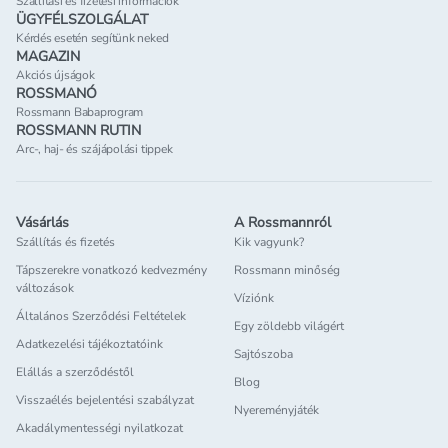
Szállítási és fizetési információk
ÜGYFÉLSZOLGÁLAT
Kérdés esetén segítünk neked
MAGAZIN
Akciós újságok
ROSSMANÓ
Rossmann Babaprogram
ROSSMANN RUTIN
Arc-, haj- és szájápolási tippek
Vásárlás
A Rossmannról
Szállítás és fizetés
Kik vagyunk?
Tápszerekre vonatkozó kedvezmény
Rossmann minőség
változások
Víziónk
Általános Szerződési Feltételek
Egy zöldebb világért
Adatkezelési tájékoztatóink
Sajtószoba
Elállás a szerződéstől
Blog
Visszaélés bejelentési szabályzat
Nyereményjáték
Akadálymentességi nyilatkozat