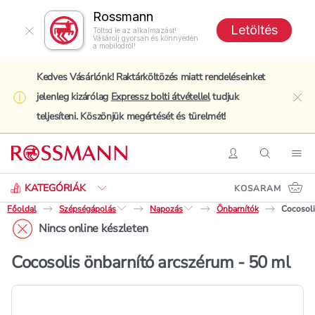
Rossmann
Letöltés
Töltsd le az alkalmazást!
Vásárolj gyorsan és könnyedén
a mobilodról!
Kedves Vásárlónk! Raktárköltözés miatt rendeléseinket
jelenleg kizárólag
Expressz bolti átvétellel
tudjuk
clo
teljesíteni. Köszönjük megértését és türelmét!
Keresés
Belépés
Keresés
Nav
KATEGÓRIÁK
KOSARAM
Főoldal
Szépségápolás
Napozás
Önbarnítók
Cocosoli
Nincs online készleten
Cocosolis önbarnító arcszérum - 50 ml