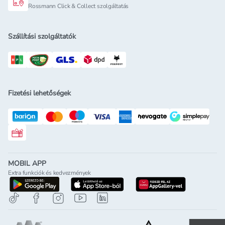
Rossmann Click & Collect szolgáltatás
Szállítási szolgáltatók
Fizetési lehetőségek
Rossmann ajándékkártya
MOBIL APP
Extra funkciók és kedvezmények
letöltés a google-play-röl
letöltés az app-store-ból
letöltés h