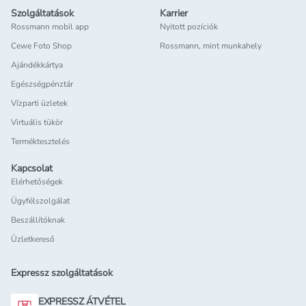
Szolgáltatások
Karrier
Rossmann mobil app
Nyitott pozíciók
Cewe Foto Shop
Rossmann, mint munkahely
Ajándékkártya
Egészségpénztár
Vízparti üzletek
Virtuális tükör
Terméktesztelés
Kapcsolat
Elérhetőségek
Ügyfélszolgálat
Beszállítóknak
Üzletkereső
Expressz szolgáltatások
EXPRESSZ ÁTVÉTEL