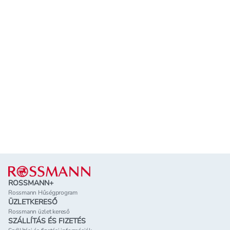
Lábléc
ROSSMANN+
Rossmann Hűségprogram
ÜZLETKERESŐ
Rossmann üzlet kereső
SZÁLLÍTÁS ÉS FIZETÉS