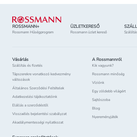
Lábléc
ROSSMANN+
ÜZLETKERESŐ
SZÁLL
Rossmann Hűségprogram
Rossmann üzlet kereső
Szállítá
Vásárlás
A Rossmannról
Szállítás és fizetés
Kik vagyunk?
Tápszerekre vonatkozó kedvezmény
Rossmann minőség
változások
Víziónk
Általános Szerződési Feltételek
Egy zöldebb világért
Adatkezelési tájékoztatóink
Sajtószoba
Elállás a szerződéstől
Blog
Visszaélés bejelentési szabályzat
Nyereményjáték
Akadálymentességi nyilatkozat