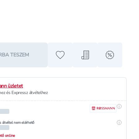
RBA TESZEM
Hozzáadás a kedvencekhez
Hozzáadás a bevásárló l
alert when o
nn üzletet
ez és Expressz átvételhez
Részletek
Részletek
s átvétel nem elérhető
hető online