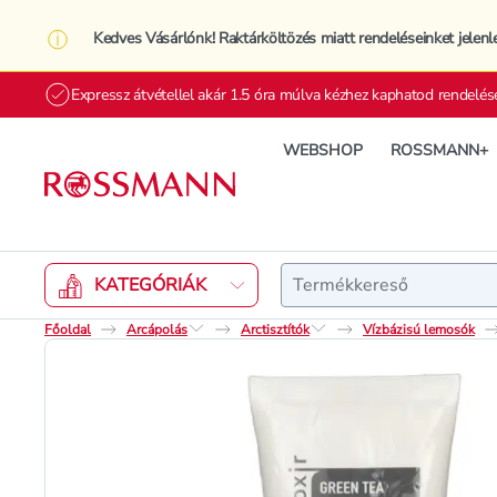
Kedves Vásárlónk! Raktárköltözés miatt rendeléseinket jelenl
Expressz átvétellel akár 1.5 óra múlva kézhez kaphatod rendelés
WEBSHOP
ROSSMANN+
Keresés
KATEGÓRIÁK
Főoldal
Arcápolás
Arctisztítók
Vízbázisú lemosók