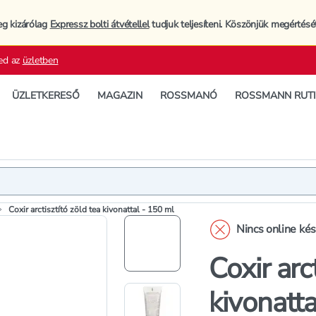
eg kizárólag
Expressz bolti átvétellel
tudjuk teljesíteni. Köszönjük megértésé
ed az
üzletben
ÜZLETKERESŐ
MAGAZIN
ROSSMANÓ
ROSSMANN RUT
Termék
Termékleí
Coxir arctisztító zöld tea kivonattal - 150 ml
Nincs online ké
Coxir arc
kivonatta