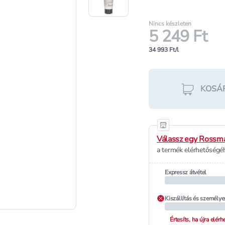
Nincs készleten
5 249 Ft
34 993 Ft/l
KOSÁ
Válassz egy Rossma
a termék elérhetőségéh
Expressz átvétel
Kiszállítás és személye
Értesíts, ha újra elér