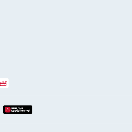
Rossmann ajándékkártya
lay-röl
etöltés az app-store-ból
letöltés huawei app-galery-böl