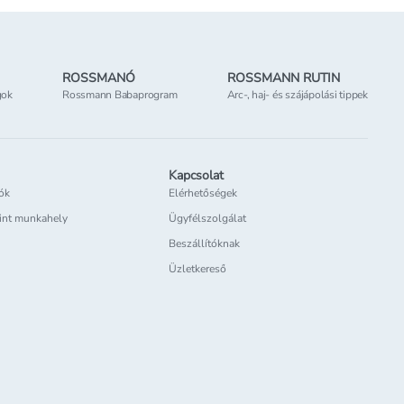
ROSSMANÓ
ROSSMANN RUTIN
gok
Rossmann Babaprogram
Arc-, haj- és szájápolási tippek
Kapcsolat
iók
Elérhetőségek
int munkahely
Ügyfélszolgálat
Beszállítóknak
Üzletkereső