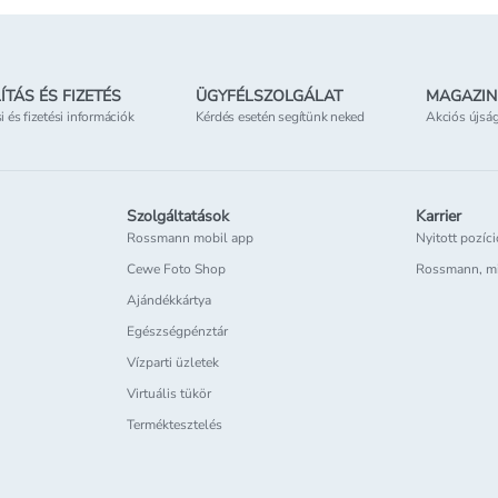
ÍTÁS ÉS FIZETÉS
ÜGYFÉLSZOLGÁLAT
MAGAZIN
si és fizetési információk
Kérdés esetén segítünk neked
Akciós újsá
Szolgáltatások
Karrier
Rossmann mobil app
Nyitott pozíc
Cewe Foto Shop
Rossmann, m
Ajándékkártya
Egészségpénztár
Vízparti üzletek
Virtuális tükör
Terméktesztelés