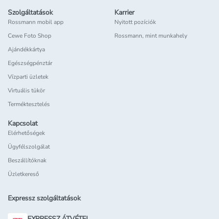
Szolgáltatások
Karrier
Rossmann mobil app
Nyitott pozíciók
Cewe Foto Shop
Rossmann, mint munkahely
Ajándékkártya
Egészségpénztár
Vízparti üzletek
Virtuális tükör
Terméktesztelés
Kapcsolat
Elérhetőségek
Ügyfélszolgálat
Beszállítóknak
Üzletkereső
Expressz szolgáltatások
EXPRESSZ ÁTVÉTEL