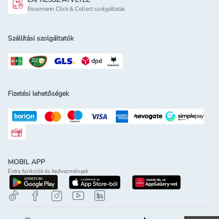
Rossmann Click & Collect szolgáltatás
Szállítási szolgáltatók
Fizetési lehetőségek
Rossmann ajándékkártya
MOBIL APP
Extra funkciók és kedvezmények
letöltés a google-play-röl
letöltés az app-store-ból
letöltés h