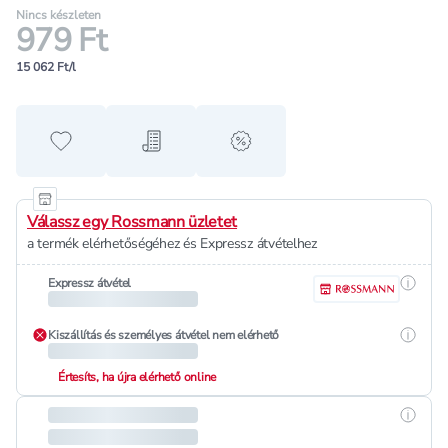
Nincs készleten
979 Ft
15 062 Ft/l
Hozzáadás a kedvencekhez
Hozzáadás a bevásárló listához
alert when on sale
Válassz egy Rossmann üzletet
a termék elérhetőségéhez és Expressz átvételhez
Részle
Expressz átvétel
Részle
Kiszállítás és személyes átvétel nem elérhető
Értesíts, ha újra elérhető online
Részle