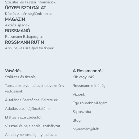
Szállítási és fizetési információk
ÜGYFÉLSZOLGÁLAT
Kérdés esetén segítünk neked
MAGAZIN
Akciós újságok
ROSSMANÓ
Rossmann Babaprogram
ROSSMANN RUTIN
Arc-, haj- és szájápolási tippek
Vásárlás
A Rossmannról
Szállítás és fizetés
Kik vagyunk?
Tápszerekre vonatkozó kedvezmény
Rossmann minőség
változások
Víziónk
Általános Szerződési Feltételek
Egy zöldebb világért
Adatkezelési tájékoztatóink
Sajtószoba
Elállás a szerződéstől
Blog
Visszaélés bejelentési szabályzat
Nyereményjáték
Akadálymentességi nyilatkozat