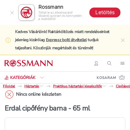
Rossmann
Letöltés
Töltsd le az alkalmazást!
Vásárolj gyorsan és könnyedén
a mobilodról!
Kedves Vásárlónk! Raktárköltözés miatt rendeléseinket
jelenleg kizárólag
Expressz bolti átvétellel
tudjuk
clo
teljesíteni. Köszönjük megértését és türelmét!
Keresés
Belépés
Keresés
Nav
KATEGÓRIÁK
KOSARAM
Főoldal
Háztartás
Praktikus háztartási kiegészítők
Cipőápoló
Nincs online készleten
Erdal cipőfény barna - 65 ml