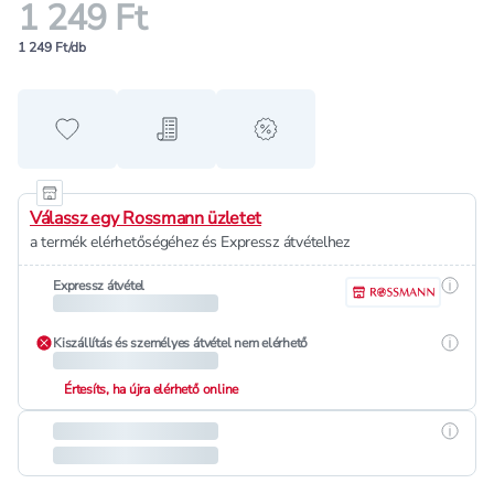
1 249 Ft
1 249 Ft/db
Hozzáadás a kedvencekhez
Hozzáadás a bevásárló listához
alert when on sale
Válassz egy Rossmann üzletet
a termék elérhetőségéhez és Expressz átvételhez
Részle
Expressz átvétel
Részle
Kiszállítás és személyes átvétel nem elérhető
Értesíts, ha újra elérhető online
Részle