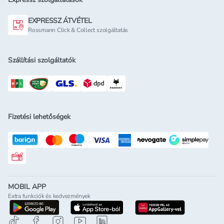
EXPRESSZ ÁTVÉTEL
Rossmann Click & Collect szolgáltatás
Szállítási szolgáltatók
Fizetési lehetőségek
Rossmann ajándékkártya
MOBIL APP
Extra funkciók és kedvezmények
letöltés a google-play-röl
letöltés az app-store-ból
letöltés h