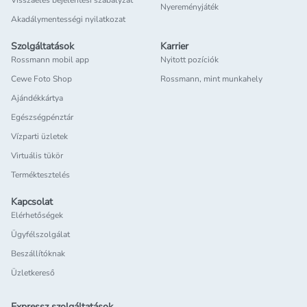
Visszaélés bejelentési szabályzat
Nyereményjáték
Akadálymentességi nyilatkozat
Szolgáltatások
Karrier
Rossmann mobil app
Nyitott pozíciók
Cewe Foto Shop
Rossmann, mint munkahely
Ajándékkártya
Egészségpénztár
Vízparti üzletek
Virtuális tükör
Terméktesztelés
Kapcsolat
Elérhetőségek
Ügyfélszolgálat
Beszállítóknak
Üzletkereső
Expressz szolgáltatások