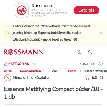
Rossmann
Letöltés
Töltsd le az alkalmazást!
Vásárolj gyorsan és könnyedén
a mobilodról!
Kedves Vásárlónk! Raktárköltözés miatt rendeléseinket
jelenleg kizárólag
Expressz bolti átvétellel
tudjuk
clo
teljesíteni. Köszönjük megértését és türelmét!
Keresés
Belépés
Keresés
Nav
KATEGÓRIÁK
KOSARAM
Főoldal
Dekorkozmetika
Arc
Púder
Essence Mattifyin
Értékelé
Nincs online készleten
5.0
(
1
)
Essence Mattifying Compact púder /10 -
1 db