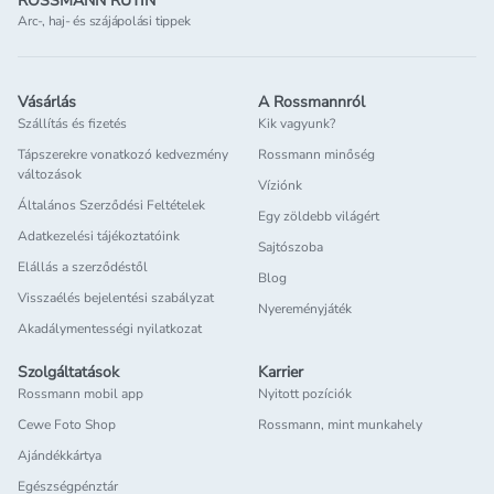
ROSSMANN RUTIN
Arc-, haj- és szájápolási tippek
Vásárlás
A Rossmannról
Szállítás és fizetés
Kik vagyunk?
Tápszerekre vonatkozó kedvezmény
Rossmann minőség
változások
Víziónk
Általános Szerződési Feltételek
Egy zöldebb világért
Adatkezelési tájékoztatóink
Sajtószoba
Elállás a szerződéstől
Blog
Visszaélés bejelentési szabályzat
Nyereményjáték
Akadálymentességi nyilatkozat
Szolgáltatások
Karrier
Rossmann mobil app
Nyitott pozíciók
Cewe Foto Shop
Rossmann, mint munkahely
Ajándékkártya
Egészségpénztár