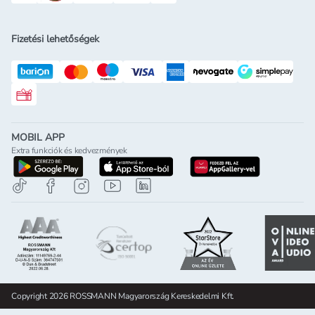
Fizetési lehetőségek
Rossmann ajándékkártya
MOBIL APP
Extra funkciók és kedvezmények
letöltés a google-play-röl
letöltés az app-store-ból
letöltés h
Copyright 2026 ROSSMANN Magyarország Kereskedelmi Kft.