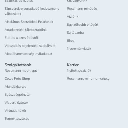
Szállítás és fizetés
Kik vagyunk?
Tápszerekre vonatkozó kedvezmény
Rossmann minőség
változások
Víziónk
Általános Szerződési Feltételek
Egy zöldebb világért
Adatkezelési tájékoztatóink
Sajtószoba
Elállás a szerződéstől
Blog
Visszaélés bejelentési szabályzat
Nyereményjáték
Akadálymentességi nyilatkozat
Szolgáltatások
Karrier
Rossmann mobil app
Nyitott pozíciók
Cewe Foto Shop
Rossmann, mint munkahely
Ajándékkártya
Egészségpénztár
Vízparti üzletek
Virtuális tükör
Terméktesztelés