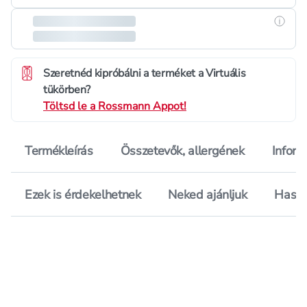
Részle
Szeretnéd kipróbálni a terméket a Virtuális
tükörben?
Töltsd le a Rossmann Appot!
Termékleírás
Összetevők, allergének
Inform
Ezek is érdekelhetnek
Neked ajánljuk
Hason