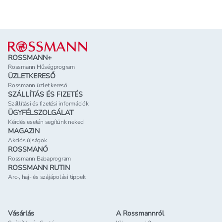
Lábléc
ROSSMANN+
Rossmann Hűségprogram
ÜZLETKERESŐ
Rossmann üzlet kereső
SZÁLLÍTÁS ÉS FIZETÉS
Szállítási és fizetési információk
ÜGYFÉLSZOLGÁLAT
Kérdés esetén segítünk neked
MAGAZIN
Akciós újságok
ROSSMANÓ
Rossmann Babaprogram
ROSSMANN RUTIN
Arc-, haj- és szájápolási tippek
Vásárlás
A Rossmannról