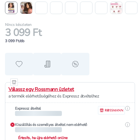
Nincs készleten
3 099 Ft
3 099 Ft/db
Hozzáadás a kedvencekhez
Hozzáadás a bevásárló listához
alert when on sale
Válassz egy Rossmann üzletet
a termék elérhetőségéhez és Expressz átvételhez
Részle
Expressz átvétel
Részle
Kiszállítás és személyes átvétel nem elérhető
Értesíts, ha újra elérhető online