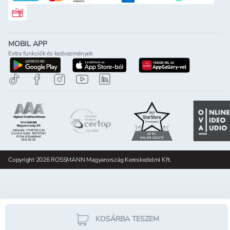
Rossmann ajándékkártya
MOBIL APP
Extra funkciók és kedvezmények
letöltés a google-play-röl
letöltés az app-store-ból
letöltés h
Copyright 2026 ROSSMANN Magyarország Kereskedelmi Kft.
KOSÁRBA TESZEM