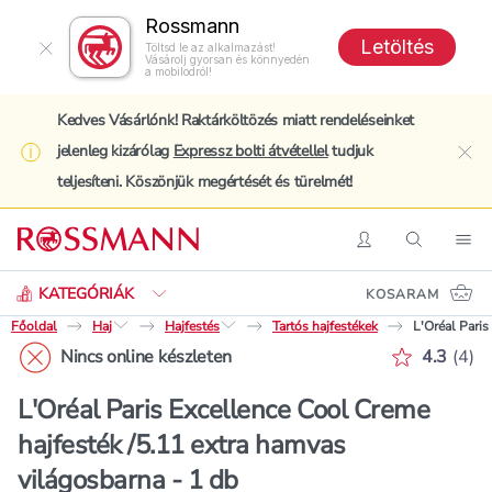
Rossmann
Letöltés
Töltsd le az alkalmazást!
Vásárolj gyorsan és könnyedén
a mobilodról!
Kedves Vásárlónk! Raktárköltözés miatt rendeléseinket
jelenleg kizárólag
Expressz bolti átvétellel
tudjuk
clo
teljesíteni. Köszönjük megértését és türelmét!
Keresés
Belépés
Keresés
Nav
KATEGÓRIÁK
KOSARAM
Főoldal
Haj
Hajfestés
Tartós hajfestékek
L'Oréal Paris
Értékelé
Nincs online készleten
4.3
(
4
)
L'Oréal Paris Excellence Cool Creme
hajfesték /5.11 extra hamvas
világosbarna - 1 db