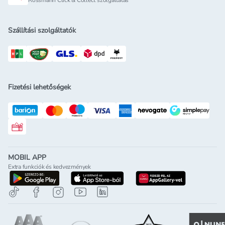
Rossmann Click & Collect szolgáltatás
Szállítási szolgáltatók
Fizetési lehetőségek
Rossmann ajándékkártya
MOBIL APP
Extra funkciók és kedvezmények
letöltés a google-play-röl
letöltés az app-store-ból
letöltés h