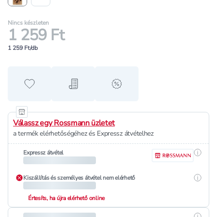
Nincs készleten
1 259 Ft
1 259 Ft/db
Hozzáadás a kedvencekhez
Hozzáadás a bevásárló listához
alert when on sale
Válassz egy Rossmann üzletet
a termék elérhetőségéhez és Expressz átvételhez
Részle
Expressz átvétel
Részle
Kiszállítás és személyes átvétel nem elérhető
Értesíts, ha újra elérhető online
Részle