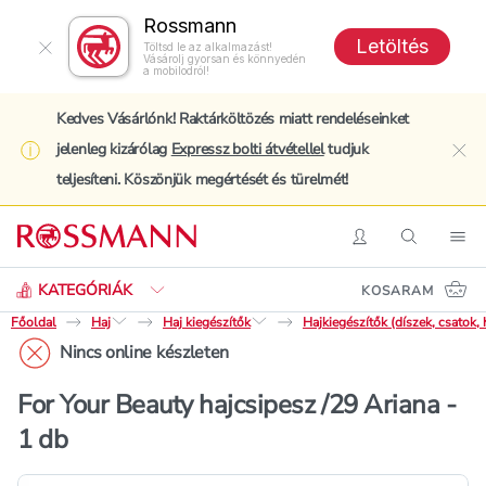
Rossmann
Letöltés
Töltsd le az alkalmazást!
Vásárolj gyorsan és könnyedén
a mobilodról!
Kedves Vásárlónk! Raktárköltözés miatt rendeléseinket
jelenleg kizárólag
Expressz bolti átvétellel
tudjuk
clo
teljesíteni. Köszönjük megértését és türelmét!
Keresés
Belépés
Keresés
Nav
KATEGÓRIÁK
KOSARAM
Főoldal
Haj
Haj kiegészítők
Hajkiegészítők (díszek, csatok,
Nincs online készleten
For Your Beauty hajcsipesz /29 Ariana -
1 db