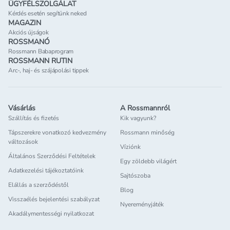
ÜGYFÉLSZOLGÁLAT
Kérdés esetén segítünk neked
MAGAZIN
Akciós újságok
ROSSMANÓ
Rossmann Babaprogram
ROSSMANN RUTIN
Arc-, haj- és szájápolási tippek
Vásárlás
A Rossmannról
Szállítás és fizetés
Kik vagyunk?
Tápszerekre vonatkozó kedvezmény
Rossmann minőség
változások
Víziónk
Általános Szerződési Feltételek
Egy zöldebb világért
Adatkezelési tájékoztatóink
Sajtószoba
Elállás a szerződéstől
Blog
Visszaélés bejelentési szabályzat
Nyereményjáték
Akadálymentességi nyilatkozat