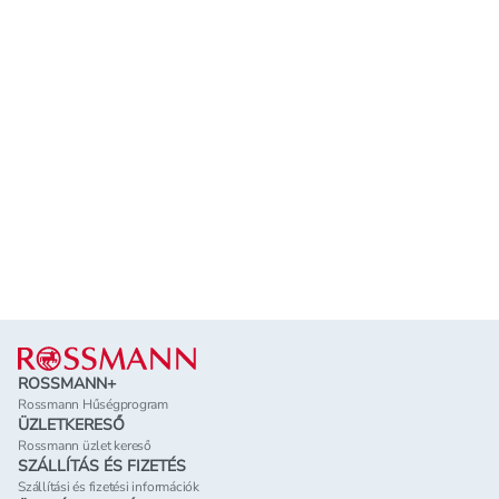
Lábléc
ROSSMANN+
Rossmann Hűségprogram
ÜZLETKERESŐ
Rossmann üzlet kereső
SZÁLLÍTÁS ÉS FIZETÉS
Szállítási és fizetési információk