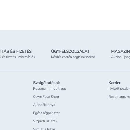
Online elérhető
Online
etben
Elérhetőség
az üzletben
Elérhe
ÍTÁS ÉS FIZETÉS
ÜGYFÉLSZOLGÁLAT
MAGAZIN
si és fizetési információk
Kérdés esetén segítünk neked
Akciós újsá
Szolgáltatások
Karrier
Rossmann mobil app
Nyitott pozíc
Cewe Foto Shop
Rossmann, m
Ajándékkártya
Egészségpénztár
Vízparti üzletek
Virtuális tükör