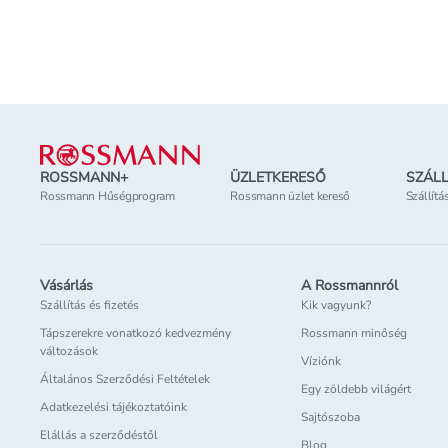
Online elérhető
Online elérhető
Elérhetőség
az üzletben
Elérhetőség
az üzl
Lábléc
ROSSMANN+
ÜZLETKERESŐ
SZÁLL
Rossmann Hűségprogram
Rossmann üzlet kereső
Szállítá
Vásárlás
A Rossmannról
Szállítás és fizetés
Kik vagyunk?
Tápszerekre vonatkozó kedvezmény
Rossmann minőség
változások
Víziónk
Általános Szerződési Feltételek
Egy zöldebb világért
Adatkezelési tájékoztatóink
Sajtószoba
Elállás a szerződéstől
Blog