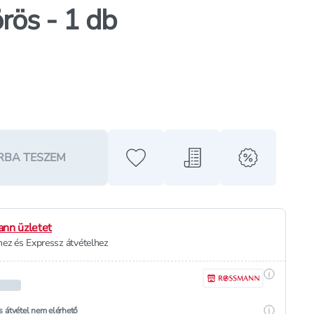
rös - 1 db
RBA TESZEM
Hozzáadás a kedvencekhez
Hozzáadás a bevásárló l
alert when o
nn üzletet
ez és Expressz átvételhez
Részletek
Részletek
s átvétel nem elérhető