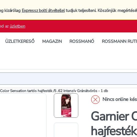
eg kizárólag
Expressz bolti átvétellel
tudjuk teljesíteni. Köszönjük megértésé
ed az
üzletben
ÜZLETKERESŐ
MAGAZIN
ROSSMANÓ
ROSSMANN RUT
Termék
Termékleí
 Color Sensation tartós hajfesték /5 .62 Intenzív Gránátvörös - 1 db
Nincs online ké
Garnier C
hajfesték