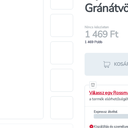
Gránátvö
Nincs készleten
1 469 Ft
1 469 Ft/db
KOSÁ
Válassz egy Rossma
a termék elérhetőségéh
Expressz átvétel
Kiszállítás és személye