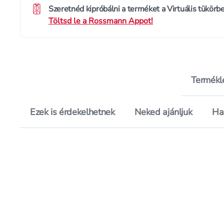
Szeretnéd kipróbálni a terméket a Virtuális tükörb
Töltsd le a Rossmann Appot!
Termékl
Ezek is érdekelhetnek
Neked ajánljuk
Ha
Értékelés pontszá
3.0
Hozzáadás a kedvencekhez, Gar
Mentés a bevásárló listára, Ga