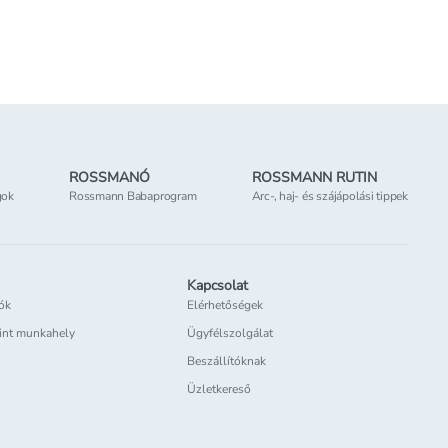
 elérhető
Online elérhető
tőség
az üzletben
Elérhetőség
az üzletben
ROSSMANÓ
ROSSMANN RUTIN
gok
Rossmann Babaprogram
Arc-, haj- és szájápolási tippek
Kapcsolat
iók
Elérhetőségek
int munkahely
Ügyfélszolgálat
Beszállítóknak
Üzletkereső