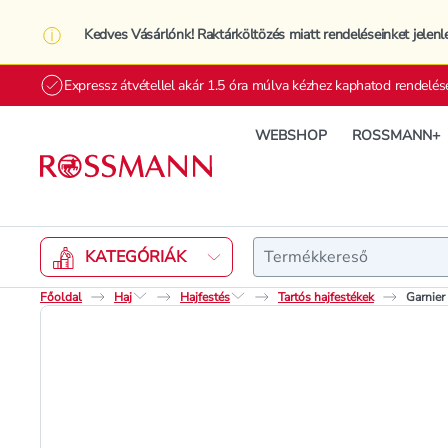
Kedves Vásárlónk! Raktárköltözés miatt rendeléseinket jelenl
Expressz átvétellel akár 1.5 óra múlva kézhez kaphatod rendelés
WEBSHOP
ROSSMANN+
Keresés
KATEGÓRIÁK
Főoldal
Haj
Hajfestés
Tartós hajfestékek
Garnier