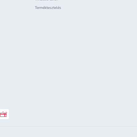
Terméktesztelés
Rossmann ajándékkártya