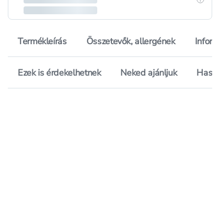
Termékleírás
Összetevők, allergének
Inform
Ezek is érdekelhetnek
Neked ajánljuk
Hason