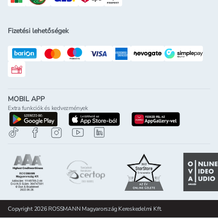
Fizetési lehetőségek
Rossmann ajándékkártya
MOBIL APP
Extra funkciók és kedvezmények
letöltés a google-play-röl
letöltés az app-store-ból
letöltés h
Copyright 2026 ROSSMANN Magyarország Kereskedelmi Kft.