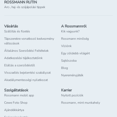
ROSSMANN RUTIN
Arc-, haj- és szájápolási tippek
Vásárlás
A Rossmannról
Szállítás és fizetés
Kik vagyunk?
Tápszerekre vonatkozó kedvezmény
Rossmann minőség
változások
Víziónk
Általános Szerződési Feltételek
Egy zöldebb világért
Adatkezelési tájékoztatóink
Sajtószoba
Elállás a szerződéstől
Blog
Visszaélés bejelentési szabályzat
Nyereményjáték
Akadálymentességi nyilatkozat
Szolgáltatások
Karrier
Rossmann mobil app
Nyitott pozíciók
Cewe Foto Shop
Rossmann, mint munkahely
Ajándékkártya