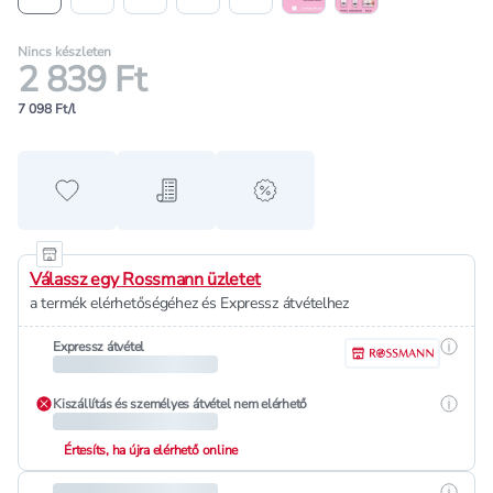
Nincs készleten
2 839 Ft
7 098 Ft/l
Hozzáadás a kedvencekhez
Hozzáadás a bevásárló listához
alert when on sale
Válassz egy Rossmann üzletet
a termék elérhetőségéhez és Expressz átvételhez
Részle
Expressz átvétel
Részle
Kiszállítás és személyes átvétel nem elérhető
Értesíts, ha újra elérhető online
Részle