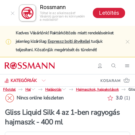
Rossmann
Letöltés
Töltsd le az alkalmazást!
Vásárolj gyorsan és könnyedén
a mobilodról!
Kedves Vásárlónk! Raktárköltözés miatt rendeléseinket
jelenleg kizárólag
Expressz bolti átvétellel
tudjuk
clo
teljesíteni. Köszönjük megértését és türelmét!
Keresés
Belépés
Keresés
Nav
KATEGÓRIÁK
KOSARAM
Főoldal
Haj
Hajápolás
Hajmaszkok, hajpakolások
Glis
Értékelé
Nincs online készleten
3.0
(
1
)
Gliss Liquid Silk 4 az 1-ben ragyogás
hajmaszk - 400 ml