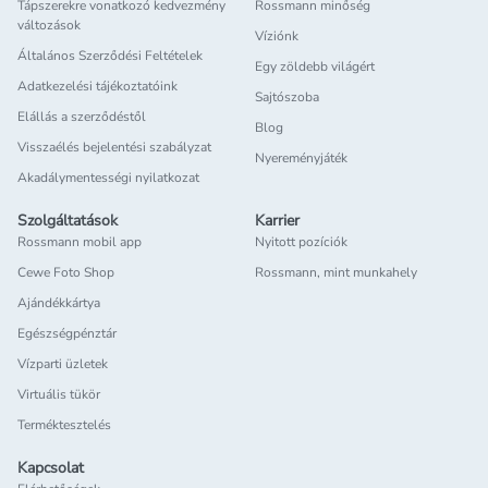
Tápszerekre vonatkozó kedvezmény
Rossmann minőség
változások
Víziónk
Általános Szerződési Feltételek
Egy zöldebb világért
Adatkezelési tájékoztatóink
Sajtószoba
Elállás a szerződéstől
Blog
Visszaélés bejelentési szabályzat
Nyereményjáték
Akadálymentességi nyilatkozat
Szolgáltatások
Karrier
Rossmann mobil app
Nyitott pozíciók
Cewe Foto Shop
Rossmann, mint munkahely
Ajándékkártya
Egészségpénztár
Vízparti üzletek
Virtuális tükör
Terméktesztelés
Kapcsolat