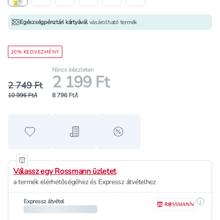
Egészségpénztári kártyávál
vásárolható termék
20% KEDVEZMÉNY
Nincs készleten
2 199 Ft
2 749 Ft
10 996 Ft/l
8 796 Ft/l
Hozzáadás a kedvencekhez
Hozzáadás a bevásárló listához
alert when on sale
Válassz egy Rossmann üzletet
a termék elérhetőségéhez és Expressz átvételhez
Részle
Expressz átvétel