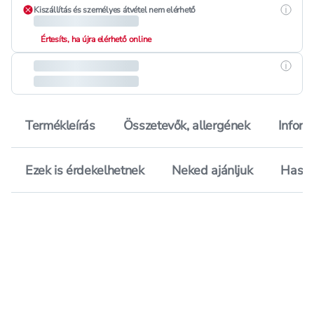
Részle
Kiszállítás és személyes átvétel nem elérhető
Értesíts, ha újra elérhető online
Részle
Termékleírás
Összetevők, allergének
Inform
Ezek is érdekelhetnek
Neked ajánljuk
Hason