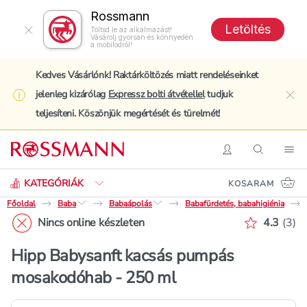
Rossmann
Letöltés
Töltsd le az alkalmazást!
Vásárolj gyorsan és könnyedén
a mobilodról!
Kedves Vásárlónk! Raktárköltözés miatt rendeléseinket
jelenleg kizárólag
Expressz bolti átvétellel
tudjuk
clo
teljesíteni. Köszönjük megértését és türelmét!
Keresés
Belépés
Keresés
Nav
KATEGÓRIÁK
KOSARAM
Főoldal
Baba
Babaápolás
Babafürdetés, babahigiénia
Értékelé
Nincs online készleten
4.3
(
3
)
Hipp Babysanft kacsás pumpás
mosakodóhab - 250 ml