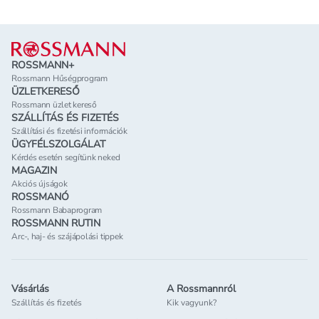
Lábléc
ROSSMANN+
Rossmann Hűségprogram
ÜZLETKERESŐ
Rossmann üzlet kereső
SZÁLLÍTÁS ÉS FIZETÉS
Szállítási és fizetési információk
ÜGYFÉLSZOLGÁLAT
Kérdés esetén segítünk neked
MAGAZIN
Akciós újságok
ROSSMANÓ
Rossmann Babaprogram
ROSSMANN RUTIN
Arc-, haj- és szájápolási tippek
Vásárlás
A Rossmannról
Szállítás és fizetés
Kik vagyunk?