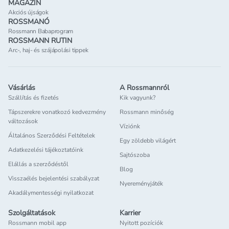
MAGAZIN
Akciós újságok
ROSSMANÓ
Rossmann Babaprogram
ROSSMANN RUTIN
Arc-, haj- és szájápolási tippek
Vásárlás
A Rossmannról
Szállítás és fizetés
Kik vagyunk?
Tápszerekre vonatkozó kedvezmény
Rossmann minőség
változások
Víziónk
Általános Szerződési Feltételek
Egy zöldebb világért
Adatkezelési tájékoztatóink
Sajtószoba
Elállás a szerződéstől
Blog
Visszaélés bejelentési szabályzat
Nyereményjáték
Akadálymentességi nyilatkozat
Szolgáltatások
Karrier
Rossmann mobil app
Nyitott pozíciók