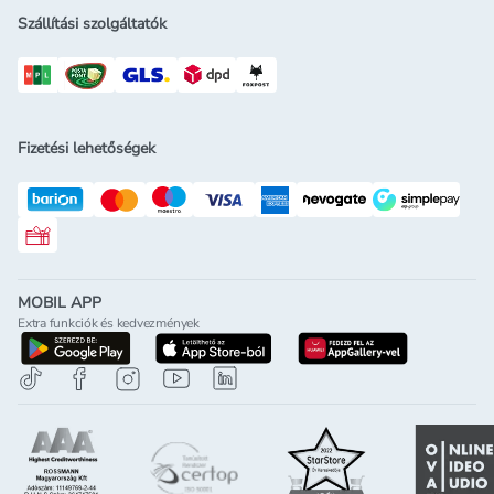
Szállítási szolgáltatók
Fizetési lehetőségek
Rossmann ajándékkártya
MOBIL APP
Extra funkciók és kedvezmények
letöltés a google-play-röl
letöltés az app-store-ból
letöltés h