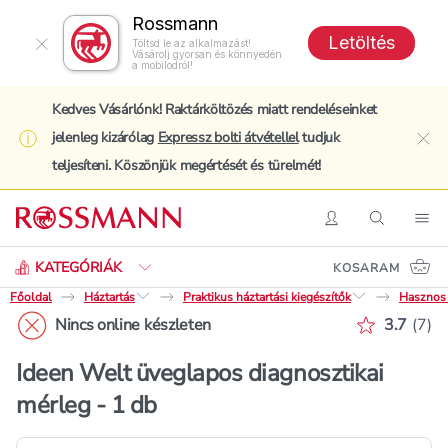
Rossmann
Letöltés
Töltsd le az alkalmazást!
Vásárolj gyorsan és könnyedén
a mobilodról!
Kedves Vásárlónk! Raktárköltözés miatt rendeléseinket
jelenleg kizárólag
Expressz bolti átvétellel
tudjuk
clo
teljesíteni. Köszönjük megértését és türelmét!
Keresés
Belépés
Keresés
Nav
KATEGÓRIÁK
KOSARAM
Főoldal
Háztartás
Praktikus háztartási kiegészítők
Hasznos 
Értékelé
Nincs online készleten
3.7
(
7
)
Ideen Welt üveglapos diagnosztikai
mérleg - 1 db