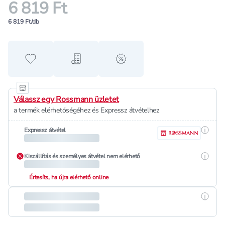
6 819 Ft
6 819 Ft/db
Hozzáadás a kedvencekhez
Hozzáadás a bevásárló listához
alert when on sale
Válassz egy Rossmann üzletet
a termék elérhetőségéhez és Expressz átvételhez
Részle
Expressz átvétel
Részle
Kiszállítás és személyes átvétel nem elérhető
Értesíts, ha újra elérhető online
Részle