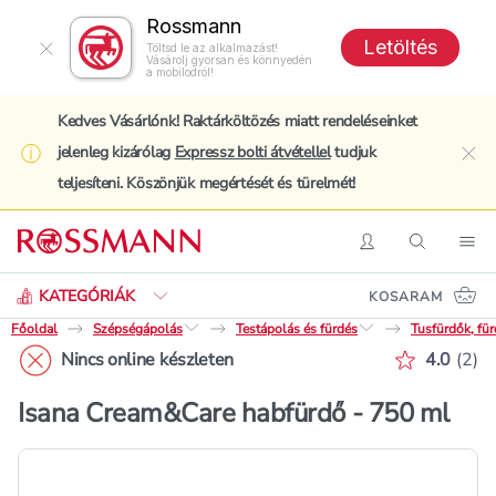
Rossmann
Letöltés
Töltsd le az alkalmazást!
Vásárolj gyorsan és könnyedén
a mobilodról!
Kedves Vásárlónk! Raktárköltözés miatt rendeléseinket
jelenleg kizárólag
Expressz bolti átvétellel
tudjuk
clo
teljesíteni. Köszönjük megértését és türelmét!
Keresés
Belépés
Keresés
Nav
KATEGÓRIÁK
KOSARAM
Főoldal
Szépségápolás
Testápolás és fürdés
Tusfürdők, fü
Értékelé
Nincs online készleten
4.0
(
2
)
Isana Cream&Care habfürdő - 750 ml