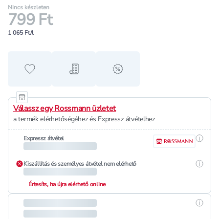
Nincs készleten
799 Ft
1 065 Ft/l
Hozzáadás a kedvencekhez
Hozzáadás a bevásárló listához
alert when on sale
Válassz egy Rossmann üzletet
a termék elérhetőségéhez és Expressz átvételhez
Részle
Expressz átvétel
Részle
Kiszállítás és személyes átvétel nem elérhető
Értesíts, ha újra elérhető online
Részle