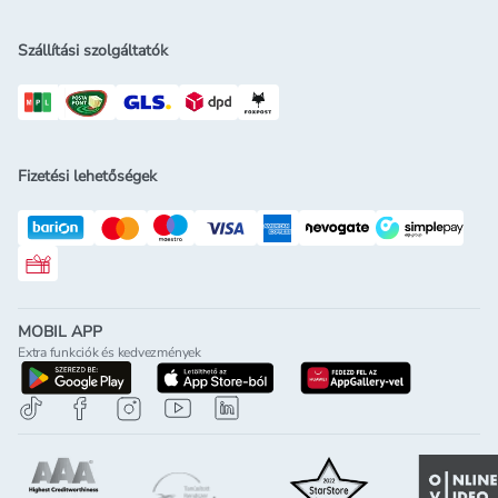
Szállítási szolgáltatók
Fizetési lehetőségek
Rossmann ajándékkártya
MOBIL APP
Extra funkciók és kedvezmények
letöltés a google-play-röl
letöltés az app-store-ból
letöltés h