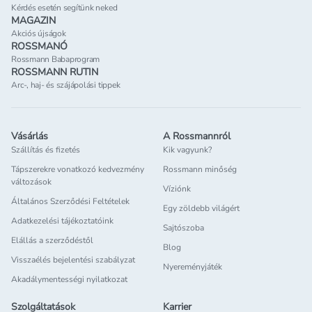
Kérdés esetén segítünk neked
MAGAZIN
Akciós újságok
ROSSMANÓ
Rossmann Babaprogram
ROSSMANN RUTIN
Arc-, haj- és szájápolási tippek
Vásárlás
A Rossmannról
Szállítás és fizetés
Kik vagyunk?
Tápszerekre vonatkozó kedvezmény
Rossmann minőség
változások
Víziónk
Általános Szerződési Feltételek
Egy zöldebb világért
Adatkezelési tájékoztatóink
Sajtószoba
Elállás a szerződéstől
Blog
Visszaélés bejelentési szabályzat
Nyereményjáték
Akadálymentességi nyilatkozat
Szolgáltatások
Karrier