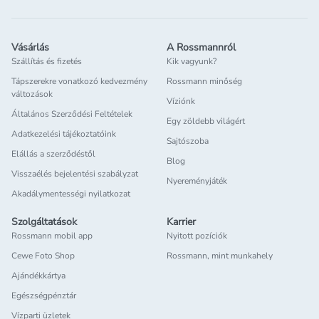
Vásárlás
A Rossmannról
Szállítás és fizetés
Kik vagyunk?
Tápszerekre vonatkozó kedvezmény
Rossmann minőség
változások
Víziónk
Általános Szerződési Feltételek
Egy zöldebb világért
Adatkezelési tájékoztatóink
Sajtószoba
Elállás a szerződéstől
Blog
Visszaélés bejelentési szabályzat
Nyereményjáték
Akadálymentességi nyilatkozat
Szolgáltatások
Karrier
Rossmann mobil app
Nyitott pozíciók
Cewe Foto Shop
Rossmann, mint munkahely
Ajándékkártya
Egészségpénztár
Vízparti üzletek