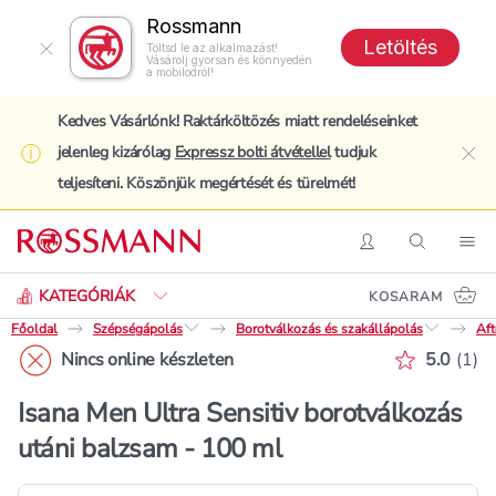
Rossmann
Letöltés
Töltsd le az alkalmazást!
Vásárolj gyorsan és könnyedén
a mobilodról!
Kedves Vásárlónk! Raktárköltözés miatt rendeléseinket
jelenleg kizárólag
Expressz bolti átvétellel
tudjuk
clo
teljesíteni. Köszönjük megértését és türelmét!
Keresés
Belépés
Keresés
Nav
KATEGÓRIÁK
KOSARAM
Főoldal
Szépségápolás
Borotválkozás és szakállápolás
Aft
Értékelé
Nincs online készleten
5.0
(
1
)
Isana Men Ultra Sensitiv borotválkozás
utáni balzsam - 100 ml