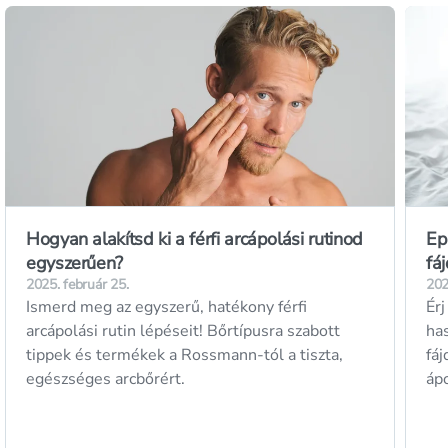
Hogyan alakítsd ki a férfi arcápolási rutinod
Ep
egyszerűen?
fá
2025. február 25.
202
Ismerd meg az egyszerű, hatékony férfi
Érj
arcápolási rutin lépéseit! Bőrtípusra szabott
ha
tippek és termékek a Rossmann-tól a tiszta,
fá
egészséges arcbőrért.
áp