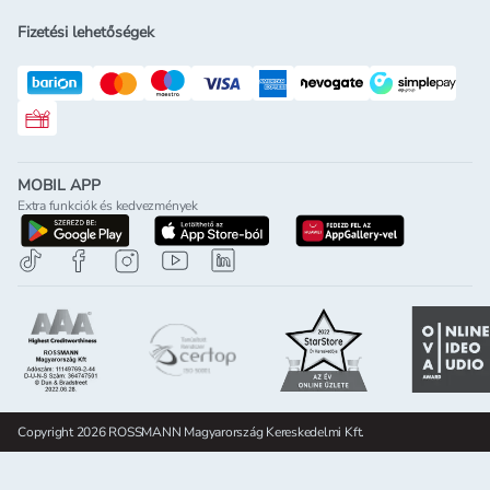
Fizetési lehetőségek
Rossmann ajándékkártya
MOBIL APP
Extra funkciók és kedvezmények
letöltés a google-play-röl
letöltés az app-store-ból
letöltés h
Copyright 2026 ROSSMANN Magyarország Kereskedelmi Kft.