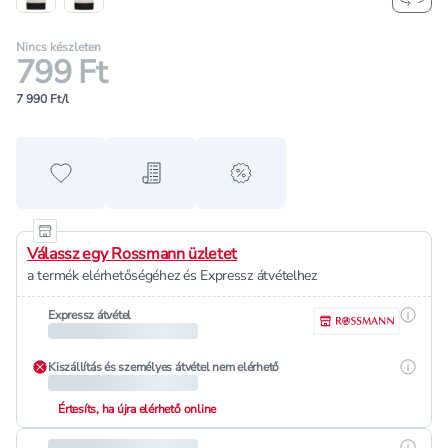
Nincs készleten
799 Ft
7 990 Ft/l
Hozzáadás a kedvencekhez
Hozzáadás a bevásárló listához
alert when on sale
Válassz egy Rossmann üzletet
a termék elérhetőségéhez és Expressz átvételhez
Részle
Expressz átvétel
Részle
Kiszállítás és személyes átvétel nem elérhető
Értesíts, ha újra elérhető online
Részle