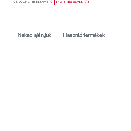
CSAK ONLINE ELÉRHETŐ
INGYENES SZÁLLÍTÁS
Neked ajánljuk
Hasonló termékek
Értékelés pontszá
5.0
Hozzáadás a kedvencekhez, Ime
Mentés a bevásárló listára, Im