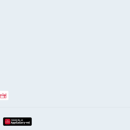
Rossmann ajándékkártya
lay-röl
etöltés az app-store-ból
letöltés huawei app-galery-böl