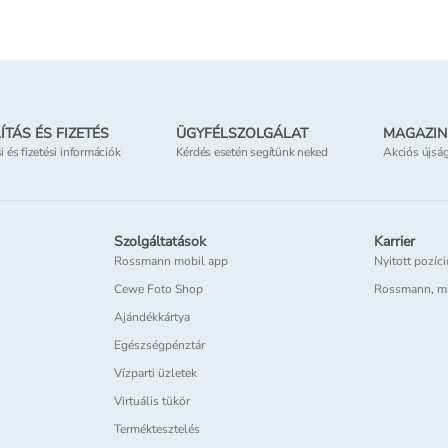
Elérhetőség
az üzletben
ÍTÁS ÉS FIZETÉS
ÜGYFÉLSZOLGÁLAT
MAGAZIN
si és fizetési információk
Kérdés esetén segítünk neked
Akciós újsá
Szolgáltatások
Karrier
Rossmann mobil app
Nyitott pozíc
Cewe Foto Shop
Rossmann, m
Ajándékkártya
Egészségpénztár
Vízparti üzletek
Virtuális tükör
Terméktesztelés