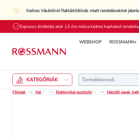
Kedves Vásárlónk! Raktárköltözés miatt rendeléseinket jelenl
Expressz átvétellel akár 1.5 óra múlva kézhez kaphatod rendelés
WEBSHOP
ROSSMANN+
Keresés
KATEGÓRIÁK
Főoldal
Haj
Elektronikai eszközök
Hajsütő vasak, haj