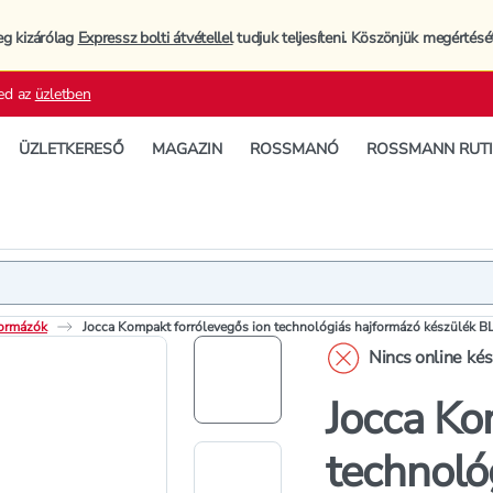
eg kizárólag
Expressz bolti átvétellel
tudjuk teljesíteni. Köszönjük megértésé
ed az
üzletben
ÜZLETKERESŐ
MAGAZIN
ROSSMANÓ
ROSSMANN RUT
Termék
Termékleí
formázók
Jocca Kompakt forrólevegős ion technológiás hajformázó készülék B
Nincs online ké
Jocca Ko
technoló