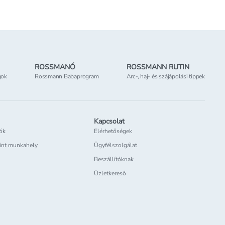
Elérhetőség
az üzletben
ROSSMANÓ
ROSSMANN RUTIN
gok
Rossmann Babaprogram
Arc-, haj- és szájápolási tippek
Kapcsolat
iók
Elérhetőségek
int munkahely
Ügyfélszolgálat
Beszállítóknak
Üzletkereső