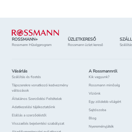
Lábléc
ROSSMANN+
ÜZLETKERESŐ
SZÁLL
Rossmann Hűségprogram
Rossmann üzlet kereső
Szállítá
Vásárlás
A Rossmannról
Szállítás és fizetés
Kik vagyunk?
Tápszerekre vonatkozó kedvezmény
Rossmann minőség
változások
Víziónk
Általános Szerződési Feltételek
Egy zöldebb világért
Adatkezelési tájékoztatóink
Sajtószoba
Elállás a szerződéstől
Blog
Visszaélés bejelentési szabályzat
Nyereményjáték
Akadálymentességi nyilatkozat