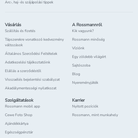
Arc-, haj- és szájápolási tippek
Vásárlás
A Rossmannról
Szállítás és fizetés
Kik vagyunk?
Tápszerekre vonatkozó kedvezmény
Rossmann minőség
változások
Víziónk
Általános Szerződési Feltételek
Egy zöldebb világért
Adatkezelési tájékoztatóink
Sajtószoba
Elállás a szerződéstől
Blog
Visszaélés bejelentési szabályzat
Nyereményjáték
Akadálymentességi nyilatkozat
Szolgáltatások
Karrier
Rossmann mobil app
Nyitott pozíciók
Cewe Foto Shop
Rossmann, mint munkahely
Ajándékkártya
Egészségpénztár