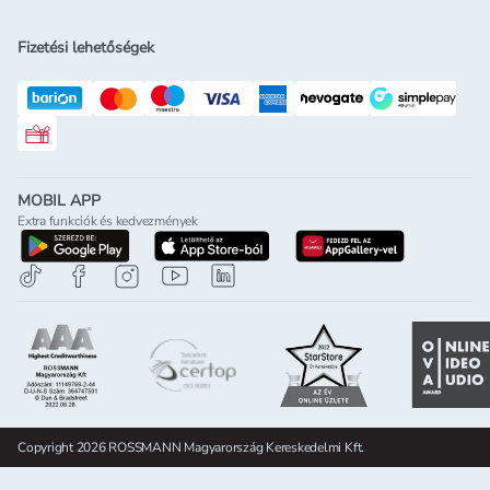
Fizetési lehetőségek
Rossmann ajándékkártya
MOBIL APP
Extra funkciók és kedvezmények
letöltés a google-play-röl
letöltés az app-store-ból
letöltés h
Copyright 2026 ROSSMANN Magyarország Kereskedelmi Kft.