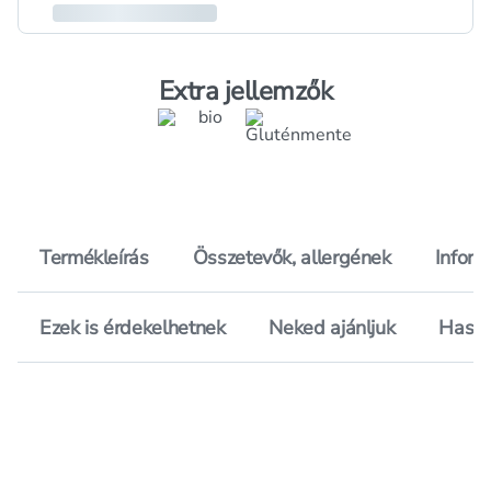
Extra jellemzők
Termékleírás
Összetevők, allergének
Inform
Ezek is érdekelhetnek
Neked ajánljuk
Hason