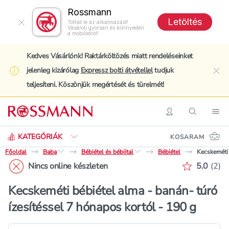
Rossmann
Letöltés
Töltsd le az alkalmazást!
Vásárolj gyorsan és könnyedén
a mobilodról!
Kedves Vásárlónk! Raktárköltözés miatt rendeléseinket
jelenleg kizárólag
Expressz bolti átvétellel
tudjuk
clo
teljesíteni. Köszönjük megértését és türelmét!
Keresés
Belépés
Keresés
Nav
KATEGÓRIÁK
KOSARAM
Főoldal
Baba
Bébiétel és bébiital
Bébiétel
Kecskeméti 
Értékelé
Nincs online készleten
5.0
(
2
)
Kecskeméti bébiétel alma - banán- túró
ízesítéssel 7 hónapos kortól - 190 g