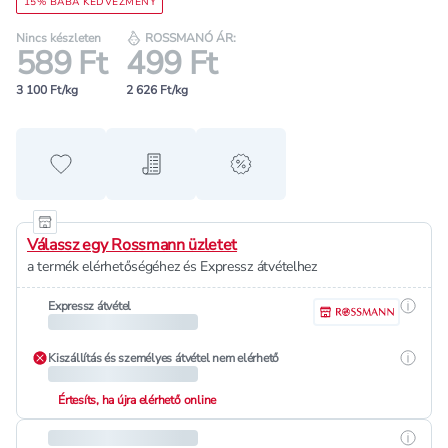
15% BABA KEDVEZMÉNY
Nincs készleten
ROSSMANÓ ÁR:
589 Ft
499 Ft
3 100 Ft/kg
2 626 Ft/kg
Hozzáadás a kedvencekhez
Hozzáadás a bevásárló listához
alert when on sale
Válassz egy Rossmann üzletet
a termék elérhetőségéhez és Expressz átvételhez
Részle
Expressz átvétel
Részle
Kiszállítás és személyes átvétel nem elérhető
Értesíts, ha újra elérhető online
Részle