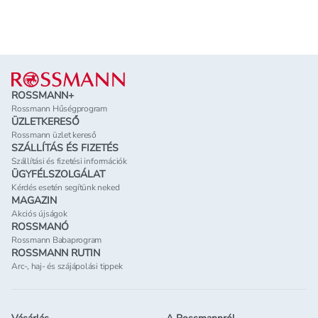
Lábléc
ROSSMANN+
Rossmann Hűségprogram
ÜZLETKERESŐ
Rossmann üzlet kereső
SZÁLLÍTÁS ÉS FIZETÉS
Szállítási és fizetési információk
ÜGYFÉLSZOLGÁLAT
Kérdés esetén segítünk neked
MAGAZIN
Akciós újságok
ROSSMANÓ
Rossmann Babaprogram
ROSSMANN RUTIN
Arc-, haj- és szájápolási tippek