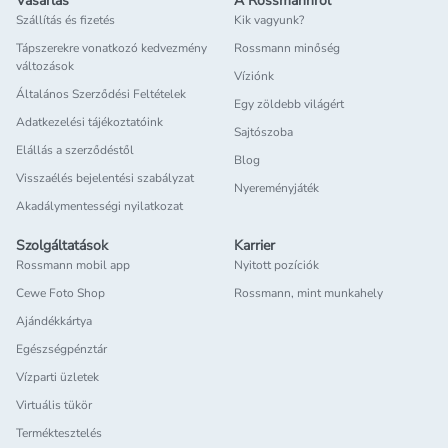
Vásárlás
A Rossmannról
Szállítás és fizetés
Kik vagyunk?
Tápszerekre vonatkozó kedvezmény
Rossmann minőség
változások
Víziónk
Általános Szerződési Feltételek
Egy zöldebb világért
Adatkezelési tájékoztatóink
Sajtószoba
Elállás a szerződéstől
Blog
Visszaélés bejelentési szabályzat
Nyereményjáték
Akadálymentességi nyilatkozat
Szolgáltatások
Karrier
Rossmann mobil app
Nyitott pozíciók
Cewe Foto Shop
Rossmann, mint munkahely
Ajándékkártya
Egészségpénztár
Vízparti üzletek
Virtuális tükör
Terméktesztelés