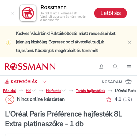
Rossmann
Letöltés
Töltsd le az alkalmazást!
Vásárolj gyorsan és könnyedén
a mobilodról!
Kedves Vásárlónk! Raktárköltözés miatt rendeléseinket
jelenleg kizárólag
Expressz bolti átvétellel
tudjuk
clo
teljesíteni. Köszönjük megértését és türelmét!
Keresés
Belépés
Keresés
Nav
KATEGÓRIÁK
KOSARAM
Főoldal
Haj
Hajfestés
Tartós hajfestékek
L'Oréal Paris
Értékelés 
Nincs online készleten
4.1
(
19
)
L'Oréal Paris Préférence hajfesték 8L
Extra platinaszőke - 1 db