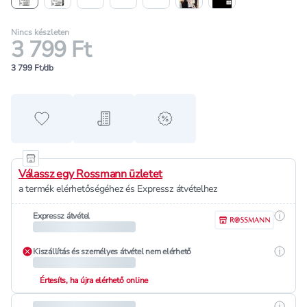
Nincs készleten
3 799 Ft
3 799 Ft/db
Hozzáadás a kedvencekhez
Hozzáadás a bevásárló listához
alert when on sale
Válassz egy Rossmann üzletet
a termék elérhetőségéhez és Expressz átvételhez
Részle
Expressz átvétel
Részle
Kiszállítás és személyes átvétel nem elérhető
Értesíts, ha újra elérhető online
Részle