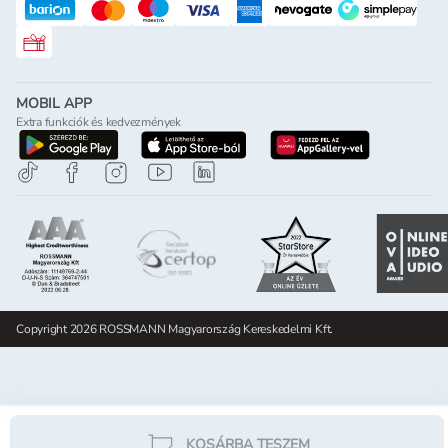
Rossmann ajándékkártya
MOBIL APP
Extra funkciók és kedvezmények
letöltés a google-play-röl
letöltés az app-store-ból
letöltés h
Copyright 2026 ROSSMANN Magyarország Kereskedelmi Kft.
KOSÁRBA TESZEM