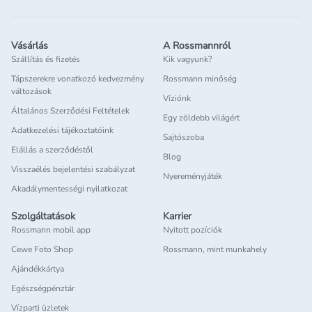
Vásárlás
A Rossmannról
Szállítás és fizetés
Kik vagyunk?
Tápszerekre vonatkozó kedvezmény
Rossmann minőség
változások
Víziónk
Általános Szerződési Feltételek
Egy zöldebb világért
Adatkezelési tájékoztatóink
Sajtószoba
Elállás a szerződéstől
Blog
Visszaélés bejelentési szabályzat
Nyereményjáték
Akadálymentességi nyilatkozat
Szolgáltatások
Karrier
Rossmann mobil app
Nyitott pozíciók
Cewe Foto Shop
Rossmann, mint munkahely
Ajándékkártya
Egészségpénztár
Vízparti üzletek