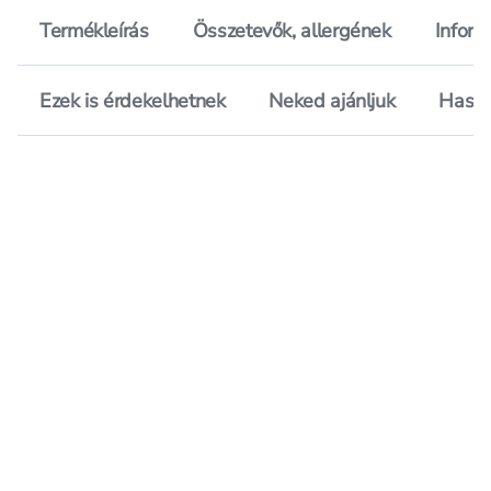
Termékleírás
Összetevők, allergének
Inform
Ezek is érdekelhetnek
Neked ajánljuk
Hason