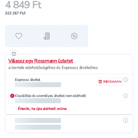
4 849 Ft
323 267 Ft/l
Hozzáadás a kedvencekhez
Hozzáadás a bevásárló listához
alert when on sale
Válassz egy Rossmann üzletet
a termék elérhetőségéhez és Expressz átvételhez
Részle
Expressz átvétel
Részle
Kiszállítás és személyes átvétel nem elérhető
Értesíts, ha újra elérhető online
Részle