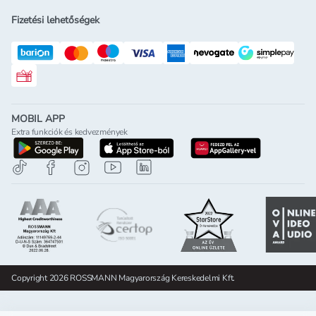
Fizetési lehetőségek
Rossmann ajándékkártya
MOBIL APP
Extra funkciók és kedvezmények
letöltés a google-play-röl
letöltés az app-store-ból
letöltés h
Copyright 2026 ROSSMANN Magyarország Kereskedelmi Kft.