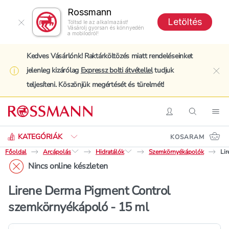
Rossmann
Letöltés
Töltsd le az alkalmazást!
Vásárolj gyorsan és könnyedén
a mobilodról!
Kedves Vásárlónk! Raktárköltözés miatt rendeléseinket
jelenleg kizárólag
Expressz bolti átvétellel
tudjuk
clo
teljesíteni. Köszönjük megértését és türelmét!
Keresés
Belépés
Keresés
Nav
KATEGÓRIÁK
KOSARAM
Főoldal
Arcápolás
Hidratálók
Szemkörnyékápolók
Li
Nincs online készleten
Lirene Derma Pigment Control
szemkörnyékápoló - 15 ml