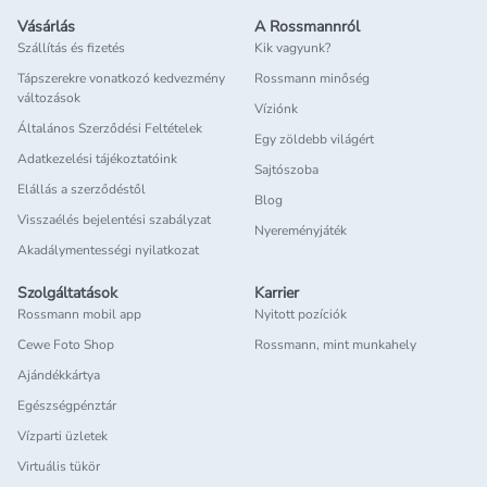
Vásárlás
A Rossmannról
Szállítás és fizetés
Kik vagyunk?
Tápszerekre vonatkozó kedvezmény
Rossmann minőség
változások
Víziónk
Általános Szerződési Feltételek
Egy zöldebb világért
Adatkezelési tájékoztatóink
Sajtószoba
Elállás a szerződéstől
Blog
Visszaélés bejelentési szabályzat
Nyereményjáték
Akadálymentességi nyilatkozat
Szolgáltatások
Karrier
Rossmann mobil app
Nyitott pozíciók
Cewe Foto Shop
Rossmann, mint munkahely
Ajándékkártya
Egészségpénztár
Vízparti üzletek
Virtuális tükör