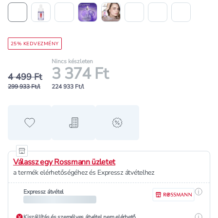
25% KEDVEZMÉNY
Nincs készleten
3 374 Ft
4 499 Ft
299 933 Ft/l
224 933 Ft/l
Hozzáadás a kedvencekhez
Hozzáadás a bevásárló listához
alert when on sale
Válassz egy Rossmann üzletet
a termék elérhetőségéhez és Expressz átvételhez
Részle
Expressz átvétel
Részle
Kiszállítás és személyes átvétel nem elérhető