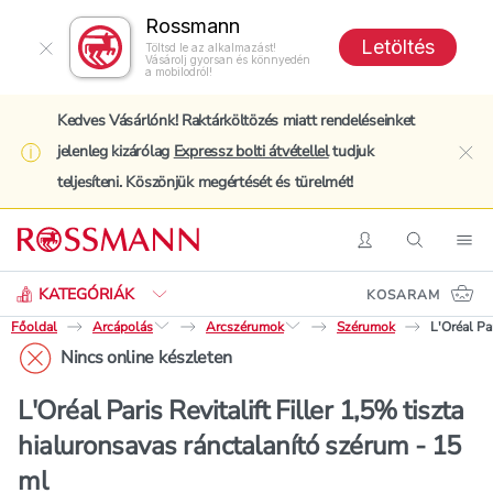
Rossmann
Letöltés
Töltsd le az alkalmazást!
Vásárolj gyorsan és könnyedén
a mobilodról!
Kedves Vásárlónk! Raktárköltözés miatt rendeléseinket
jelenleg kizárólag
Expressz bolti átvétellel
tudjuk
clo
teljesíteni. Köszönjük megértését és türelmét!
Keresés
Belépés
Keresés
Nav
KATEGÓRIÁK
KOSARAM
Főoldal
Arcápolás
Arcszérumok
Szérumok
L'Oréal Pa
Nincs online készleten
L'Oréal Paris Revitalift Filler 1,5% tiszta
hialuronsavas ránctalanító szérum - 15
ml