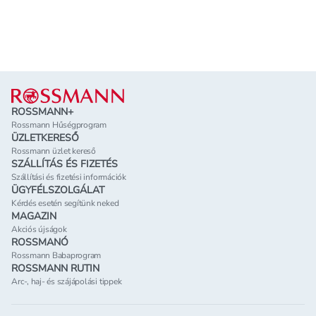
Lábléc
ROSSMANN+
Rossmann Hűségprogram
ÜZLETKERESŐ
Rossmann üzlet kereső
SZÁLLÍTÁS ÉS FIZETÉS
Szállítási és fizetési információk
ÜGYFÉLSZOLGÁLAT
Kérdés esetén segítünk neked
MAGAZIN
Akciós újságok
ROSSMANÓ
Rossmann Babaprogram
ROSSMANN RUTIN
Arc-, haj- és szájápolási tippek