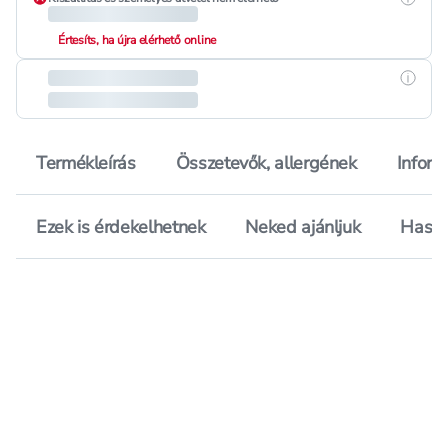
Értesíts, ha újra elérhető online
Részle
Termékleírás
Összetevők, allergének
Inform
Ezek is érdekelhetnek
Neked ajánljuk
Hason