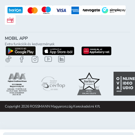
Rossmann ajándékkártya
MOBIL APP
Extra funkciók és kedvezmények
letöltés a google-play-röl
letöltés az app-store-ból
letöltés h
Copyright 2026 ROSSMANN Magyarország Kereskedelmi Kft.