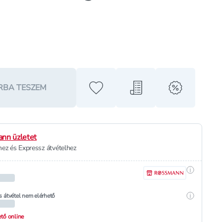
RBA TESZEM
Hozzáadás a kedvencekhez
Hozzáadás a bevásárló l
alert when o
nn üzletet
ez és Expressz átvételhez
Részletek
Részletek
s átvétel nem elérhető
hető online