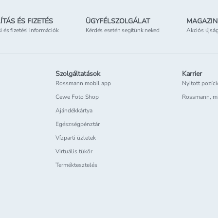
ÍTÁS ÉS FIZETÉS
ÜGYFÉLSZOLGÁLAT
MAGAZIN
si és fizetési információk
Kérdés esetén segítünk neked
Akciós újsá
Szolgáltatások
Karrier
Rossmann mobil app
Nyitott pozíc
Cewe Foto Shop
Rossmann, m
Ajándékkártya
Egészségpénztár
Vízparti üzletek
Virtuális tükör
Terméktesztelés