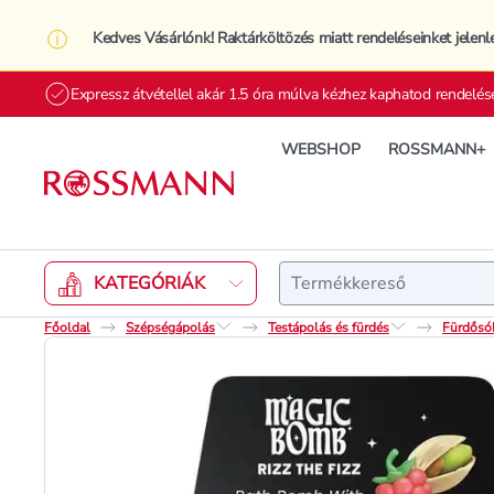
Kedves Vásárlónk! Raktárköltözés miatt rendeléseinket jelenl
Expressz átvétellel akár 1.5 óra múlva kézhez kaphatod rendelés
WEBSHOP
ROSSMANN+
Keresés
KATEGÓRIÁK
Főoldal
Szépségápolás
Testápolás és fürdés
Fürdősó