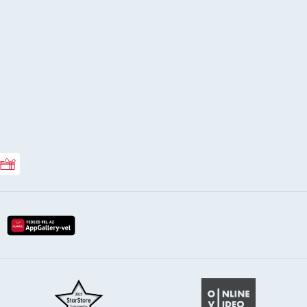
Rossmann ajándékkártya
lay-röl
etöltés az app-store-ból
letöltés huawei app-galery-böl