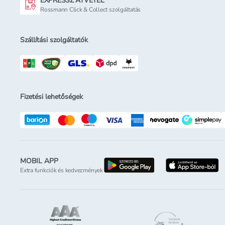
EXPRESSZ ÁTVÉTEL
Rossmann Click & Collect szolgáltatás
Szállítási szolgáltatók
Fizetési lehetőségek
MOBIL APP
letöltés a google-p
l
Extra funkciók és kedvezmények