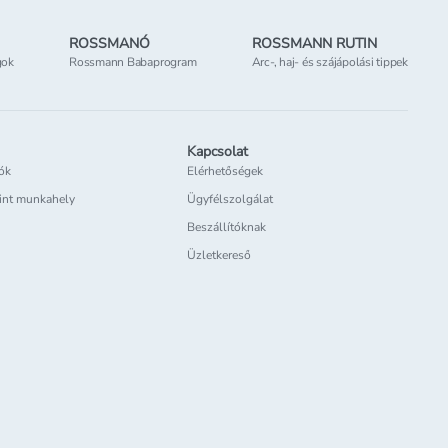
ROSSMANÓ
ROSSMANN RUTIN
gok
Rossmann Babaprogram
Arc-, haj- és szájápolási tippek
Kapcsolat
iók
Elérhetőségek
int munkahely
Ügyfélszolgálat
Beszállítóknak
Üzletkereső