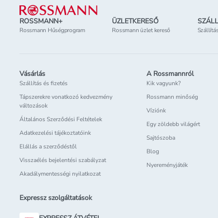
ROSSMANN+
ÜZLETKERESŐ
SZÁLL
Rossmann Hűségprogram
Rossmann üzlet kereső
Szállítá
Vásárlás
A Rossmannról
Szállítás és fizetés
Kik vagyunk?
Tápszerekre vonatkozó kedvezmény
Rossmann minőség
változások
Víziónk
Általános Szerződési Feltételek
Egy zöldebb világért
Adatkezelési tájékoztatóink
Sajtószoba
Elállás a szerződéstől
Blog
Visszaélés bejelentési szabályzat
Nyereményjáték
Akadálymentességi nyilatkozat
Expressz szolgáltatások