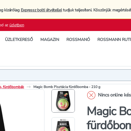
eg kizárólag
Expressz bolti átvétellel
tudjuk teljesíteni. Köszönjük megértésé
ed az
üzletben
ÜZLETKERESŐ
MAGAZIN
ROSSMANÓ
ROSSMANN RUT
Termék
Termékleí
k, fürdőbombák
Magic Bomb Pisztácia fürdőbomba - 210 g
Nincs online ké
Magic Bo
fürdőbom