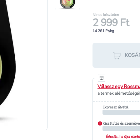
Nincs készleten
2 999 Ft
14 281 Ft/kg
KOSÁ
Válassz egy Rossma
a termék elérhetőségéh
Expressz átvétel
Kiszállítás és személye
Értesíts, ha újra elér