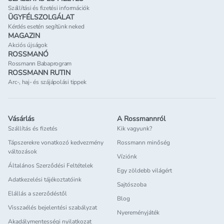
Szállítási és fizetési információk
ÜGYFÉLSZOLGÁLAT
Kérdés esetén segítünk neked
MAGAZIN
Akciós újságok
ROSSMANÓ
Rossmann Babaprogram
ROSSMANN RUTIN
Arc-, haj- és szájápolási tippek
Vásárlás
A Rossmannról
Szállítás és fizetés
Kik vagyunk?
Tápszerekre vonatkozó kedvezmény
Rossmann minőség
változások
Víziónk
Általános Szerződési Feltételek
Egy zöldebb világért
Adatkezelési tájékoztatóink
Sajtószoba
Elállás a szerződéstől
Blog
Visszaélés bejelentési szabályzat
Nyereményjáték
Akadálymentességi nyilatkozat