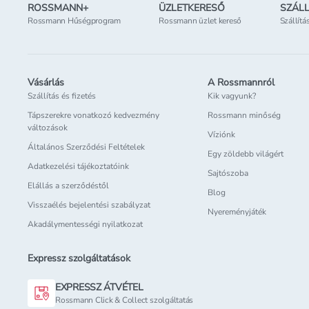
ROSSMANN+
ÜZLETKERESŐ
SZÁLL
Rossmann Hűségprogram
Rossmann üzlet kereső
Szállítá
Vásárlás
A Rossmannról
Szállítás és fizetés
Kik vagyunk?
Tápszerekre vonatkozó kedvezmény
Rossmann minőség
változások
Víziónk
Általános Szerződési Feltételek
Egy zöldebb világért
Adatkezelési tájékoztatóink
Sajtószoba
Elállás a szerződéstől
Blog
Visszaélés bejelentési szabályzat
Nyereményjáték
Akadálymentességi nyilatkozat
Expressz szolgáltatások
EXPRESSZ ÁTVÉTEL
Rossmann Click & Collect szolgáltatás