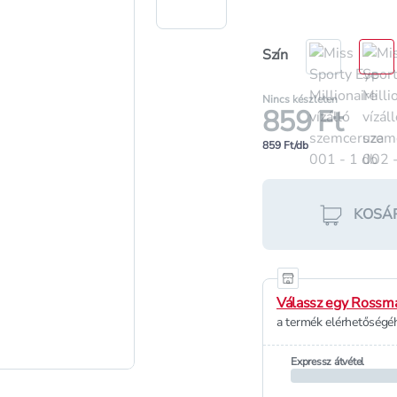
Szín
Nincs készleten
859 Ft
859 Ft/db
KOSÁ
Válassz egy Rossma
a termék elérhetőségéh
Expressz átvétel