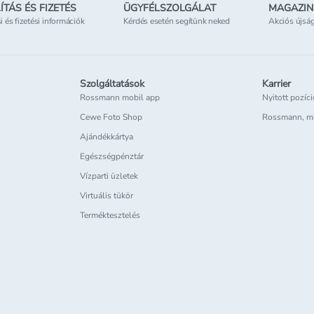
ÍTÁS ÉS FIZETÉS
ÜGYFÉLSZOLGÁLAT
MAGAZIN
si és fizetési információk
Kérdés esetén segítünk neked
Akciós újsá
Szolgáltatások
Karrier
Rossmann mobil app
Nyitott pozíc
Cewe Foto Shop
Rossmann, m
Ajándékkártya
Egészségpénztár
Vízparti üzletek
Virtuális tükör
Terméktesztelés