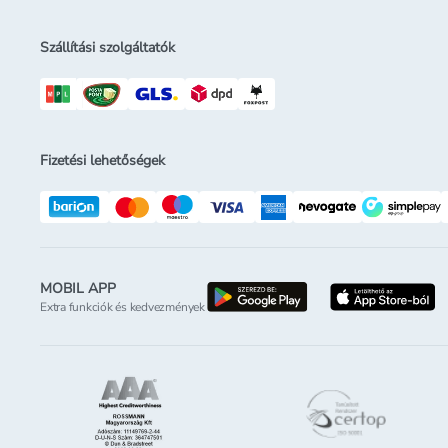
Szállítási szolgáltatók
Fizetési lehetőségek
MOBIL APP
letöltés a google-p
l
Extra funkciók és kedvezmények