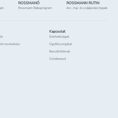
ROSSMANÓ
ROSSMANN RUTIN
gok
Rossmann Babaprogram
Arc-, haj- és szájápolási tippek
Kapcsolat
iók
Elérhetőségek
int munkahely
Ügyfélszolgálat
Beszállítóknak
Üzletkereső