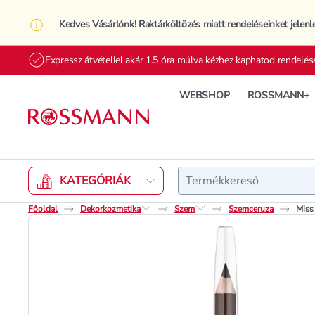
Kedves Vásárlónk! Raktárköltözés miatt rendeléseinket jelenl
Expressz átvétellel akár 1.5 óra múlva kézhez kaphatod rendelés
WEBSHOP
ROSSMANN+
Keresés
KATEGÓRIÁK
Főoldal
Dekorkozmetika
Szem
Szemceruza
Miss 