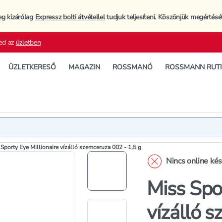
eg kizárólag
Expressz bolti átvétellel
tudjuk teljesíteni. Köszönjük megértésé
ed az
üzletben
ÜZLETKERESŐ
MAGAZIN
ROSSMANÓ
ROSSMANN RUT
Termék
Termékleí
Sporty Eye Millionaire vízálló szemceruza 002 - 1,5 g
Nincs online ké
Miss Spor
vízálló 