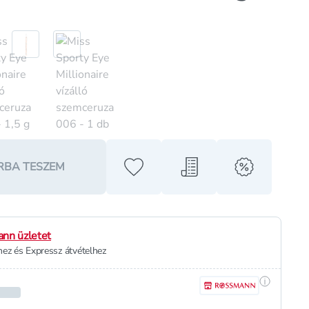
RBA TESZEM
Hozzáadás a kedvencekhez
Hozzáadás a bevásárló l
alert when o
nn üzletet
ez és Expressz átvételhez
Részletek