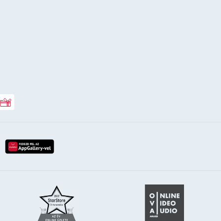
Rossmann ajándékkártya
lay-röl
etöltés az app-store-ból
letöltés huawei app-galery-böl