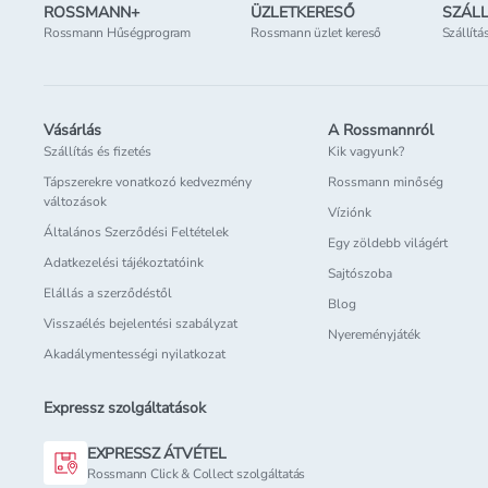
ROSSMANN+
ÜZLETKERESŐ
SZÁLL
Rossmann Hűségprogram
Rossmann üzlet kereső
Szállítá
Vásárlás
A Rossmannról
Szállítás és fizetés
Kik vagyunk?
Tápszerekre vonatkozó kedvezmény
Rossmann minőség
változások
Víziónk
Általános Szerződési Feltételek
Egy zöldebb világért
Adatkezelési tájékoztatóink
Sajtószoba
Elállás a szerződéstől
Blog
Visszaélés bejelentési szabályzat
Nyereményjáték
Akadálymentességi nyilatkozat
Expressz szolgáltatások
EXPRESSZ ÁTVÉTEL
Rossmann Click & Collect szolgáltatás