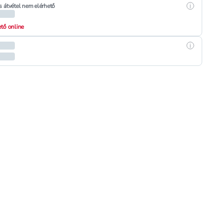
Részletek
s átvétel nem elérhető
hető online
Részletek
in rúzs / 109 - 1 db
khez, Miss Sporty Color to Last Matte rúzs / 201 - 1 db
in rúzs / 109 - 1 db
stára, Miss Sporty Color to Last Matte rúzs / 201 - 1 db