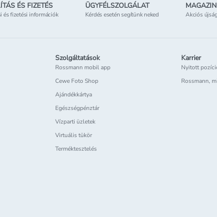
ÍTÁS ÉS FIZETÉS
ÜGYFÉLSZOLGÁLAT
MAGAZIN
si és fizetési információk
Kérdés esetén segítünk neked
Akciós újsá
Szolgáltatások
Karrier
Rossmann mobil app
Nyitott pozíc
Cewe Foto Shop
Rossmann, m
Ajándékkártya
Egészségpénztár
Vízparti üzletek
Virtuális tükör
Terméktesztelés