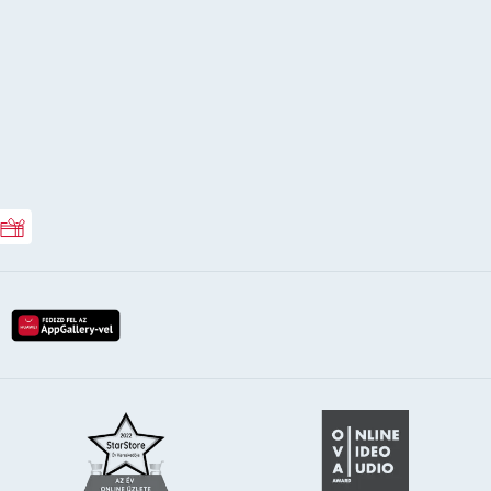
Rossmann ajándékkártya
lay-röl
etöltés az app-store-ból
letöltés huawei app-galery-böl