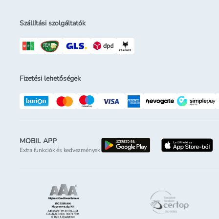
Szállítási szolgáltatók
Fizetési lehetőségek
MOBIL APP
letöltés a google-p
l
Extra funkciók és kedvezmények