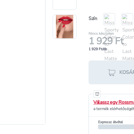
Szín
Nincs készleten
1 929 Ft
1 929 Ft/db
KOSÁ
Válassz egy Rossma
a termék elérhetőségéh
Expressz átvétel