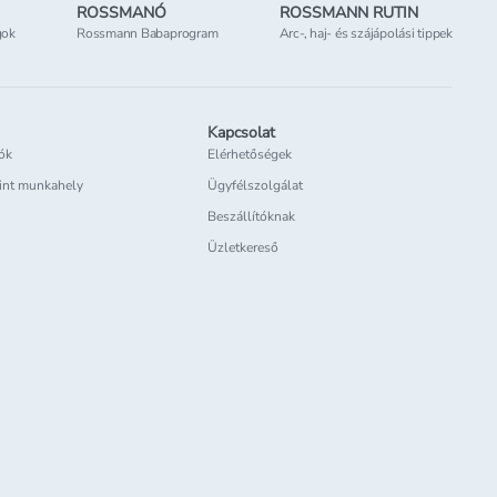
ROSSMANÓ
ROSSMANN RUTIN
gok
Rossmann Babaprogram
Arc-, haj- és szájápolási tippek
Kapcsolat
iók
Elérhetőségek
int munkahely
Ügyfélszolgálat
Beszállítóknak
Üzletkereső