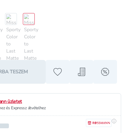
RBA TESZEM
Hozzáadás a kedvencekhez
Hozzáadás a bevásárló l
alert when o
nn üzletet
ez és Expressz átvételhez
Részletek