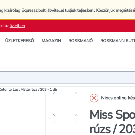
eg kizárólag
Expressz bolti átvétellel
tudjuk teljesíteni. Köszönjük megértésé
ed az
üzletben
ÜZLETKERESŐ
MAGAZIN
ROSSMANÓ
ROSSMANN RUT
Termék
Termékleí
olor to Last Matte rúzs / 203 - 1 db
Nincs online ké
Miss Spo
rúzs / 20