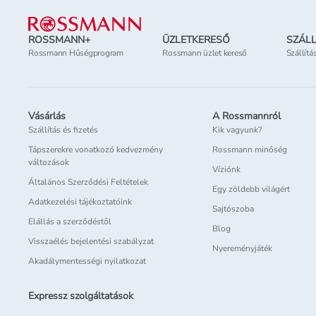
ROSSMANN+
ÜZLETKERESŐ
SZÁLL
Rossmann Hűségprogram
Rossmann üzlet kereső
Szállítá
Vásárlás
A Rossmannról
Szállítás és fizetés
Kik vagyunk?
Tápszerekre vonatkozó kedvezmény
Rossmann minőség
változások
Víziónk
Általános Szerződési Feltételek
Egy zöldebb világért
Adatkezelési tájékoztatóink
Sajtószoba
Elállás a szerződéstől
Blog
Visszaélés bejelentési szabályzat
Nyereményjáték
Akadálymentességi nyilatkozat
Expressz szolgáltatások