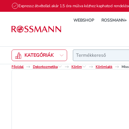
Expressz átvétellel akár 1.5 óra múlva kézhez kaphatod rendelés
WEBSHOP
ROSSMANN+
Keresés
KATEGÓRIÁK
Főoldal
Dekorkozmetika
Köröm
Körömlakk
Miss