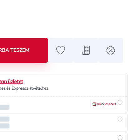
RBA TESZEM
Hozzáadás a kedvencekhez
Hozzáadás a bevásárló l
alert when o
nn üzletet
ez és Expressz átvételhez
Részletek
Részletek
Részletek