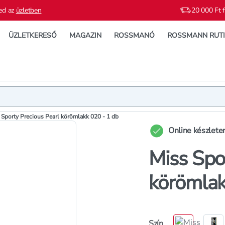
ed az
üzletben
20 000 Ft f
ÜZLETKERESŐ
MAGAZIN
ROSSMANÓ
ROSSMANN RUT
Termék
Termékleí
 Sporty Precious Pearl körömlakk 020 - 1 db
Online készlete
Miss Spo
körömlak
Szín