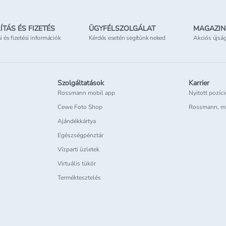
ÍTÁS ÉS FIZETÉS
ÜGYFÉLSZOLGÁLAT
MAGAZIN
si és fizetési információk
Kérdés esetén segítünk neked
Akciós újsá
Szolgáltatások
Karrier
Rossmann mobil app
Nyitott pozíc
Cewe Foto Shop
Rossmann, m
Ajándékkártya
Egészségpénztár
Vízparti üzletek
Virtuális tükör
Terméktesztelés