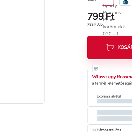
799 Ft
799 Ft/db
KOSÁ
Válassz egy Rossma
a termék elérhetőségéh
Expressz átvétel
Házhozszállítás