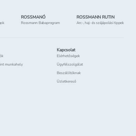
ROSSMANÓ
ROSSMANN RUTIN
gok
Rossmann Babaprogram
Arc-, haj- és szájápolási tippek
Kapcsolat
iók
Elérhetőségek
int munkahely
Ügyfélszolgálat
Beszállítóknak
Üzletkereső