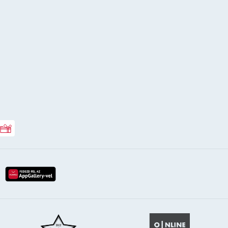
Rossmann ajándékkártya
lay-röl
etöltés az app-store-ból
letöltés huawei app-galery-böl