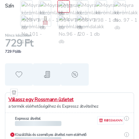
Szín
Nincs készleten
729 Ft
729 Ft/db
Hozzáadás a kedvencekhez
Hozzáadás a bevásárló listához
alert when on sale
Válassz egy Rossmann üzletet
a termék elérhetőségéhez és Expressz átvételhez
Részle
Expressz átvétel
Részle
Kiszállítás és személyes átvétel nem elérhető