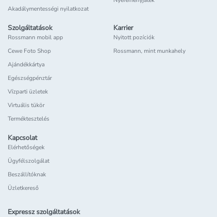
Nyereményjáték
Akadálymentességi nyilatkozat
Szolgáltatások
Karrier
Rossmann mobil app
Nyitott pozíciók
Cewe Foto Shop
Rossmann, mint munkahely
Ajándékkártya
Egészségpénztár
Vízparti üzletek
Virtuális tükör
Terméktesztelés
Kapcsolat
Elérhetőségek
Ügyfélszolgálat
Beszállítóknak
Üzletkereső
Expressz szolgáltatások