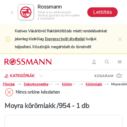
Rossmann
Letöltés
Töltsd le az alkalmazást!
Vásárolj gyorsan és könnyedén
a mobilodról!
Kedves Vásárlónk! Raktárköltözés miatt rendeléseinket
jelenleg kizárólag
Expressz bolti átvétellel
tudjuk
clo
teljesíteni. Köszönjük megértését és türelmét!
Keresés
Belépés
Keresés
Nav
KATEGÓRIÁK
KOSARAM
Főoldal
Dekorkozmetika
Köröm
Körömlakk
Moyra kör
Nincs online készleten
Moyra körömlakk /954 - 1 db