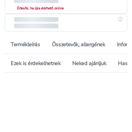
Értesíts, ha újra elérhető online
Részle
Termékleírás
Összetevők, allergének
Inform
Ezek is érdekelhetnek
Neked ajánljuk
Hason