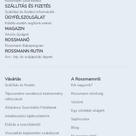
Rossmann üzlet kereső
SZÁLLÍTÁS ÉS FIZETÉS
Szállítási és fizetési információk
ÜGYFÉLSZOLGÁLAT
Kérdés esetén segítünk neked
MAGAZIN
Akciós újságok
ROSSMANÓ
Rossmann Babaprogram
ROSSMANN RUTIN
Arc-, haj- és szájápolási tippek
Vásárlás
A Rossmannról
Szállítás és fizetés
Kik vagyunk?
Tápszerekre vonatkozó kedvezmény
Rossmann minőség
változások
Víziónk
Általános Szerződési Feltételek
Egy zöldebb világért
Adatkezelési tájékoztatóink
Sajtószoba
Elállás a szerződéstől
Blog
Visszaélés bejelentési szabályzat