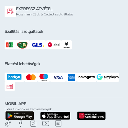
EXPRESSZ ÁTVÉTEL
Rossmann Click & Collect szolgáltatás
Szállítási szolgáltatók
Fizetési lehetőségek
Rossmann ajándékkártya
MOBIL APP
Extra funkciók és kedvezmények
letöltés a google-play-röl
letöltés az app-store-ból
letöltés h