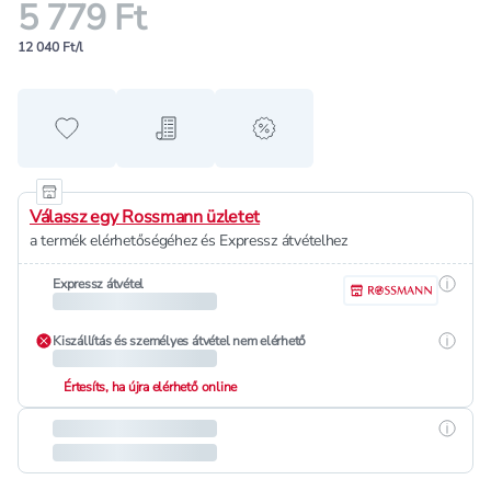
5 779 Ft
12 040 Ft/l
Hozzáadás a kedvencekhez
Hozzáadás a bevásárló listához
alert when on sale
Válassz egy Rossmann üzletet
a termék elérhetőségéhez és Expressz átvételhez
Részle
Expressz átvétel
Részle
Kiszállítás és személyes átvétel nem elérhető
Értesíts, ha újra elérhető online
Részle