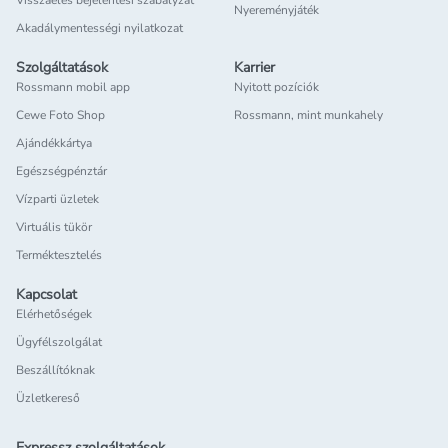
Visszaélés bejelentési szabályzat
Nyereményjáték
Akadálymentességi nyilatkozat
Szolgáltatások
Karrier
Rossmann mobil app
Nyitott pozíciók
Cewe Foto Shop
Rossmann, mint munkahely
Ajándékkártya
Egészségpénztár
Vízparti üzletek
Virtuális tükör
Terméktesztelés
Kapcsolat
Elérhetőségek
Ügyfélszolgálat
Beszállítóknak
Üzletkereső
Expressz szolgáltatások