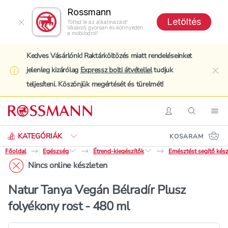
Rossmann
Letöltés
Töltsd le az alkalmazást!
Vásárolj gyorsan és könnyedén
a mobilodról!
Kedves Vásárlónk! Raktárköltözés miatt rendeléseinket
jelenleg kizárólag
Expressz bolti átvétellel
tudjuk
clo
teljesíteni. Köszönjük megértését és türelmét!
Keresés
Belépés
Keresés
Nav
KATEGÓRIÁK
KOSARAM
Főoldal
Egészség
Étrend-kiegészítők
Emésztést segítő kés
Nincs online készleten
Natur Tanya Vegán Bélradír Plusz
folyékony rost - 480 ml