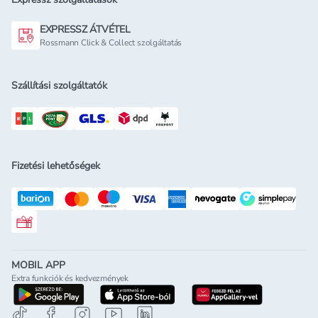
EXPRESSZ ÁTVÉTEL
Rossmann Click & Collect szolgáltatás
Szállítási szolgáltatók
Fizetési lehetőségek
Rossmann ajándékkártya
MOBIL APP
Extra funkciók és kedvezmények
letöltés a google-play-röl
letöltés az app-store-ból
letöltés h