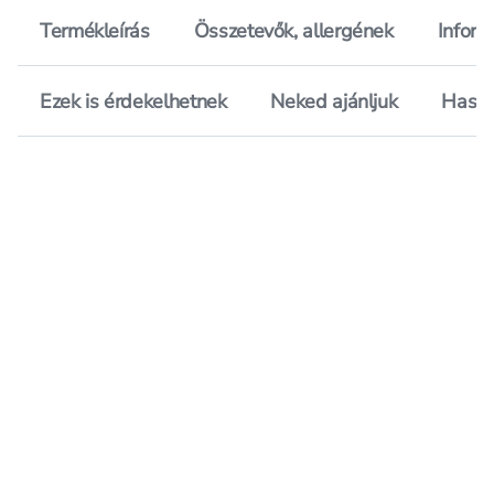
Termékleírás
Összetevők, allergének
Inform
Ezek is érdekelhetnek
Neked ajánljuk
Hason