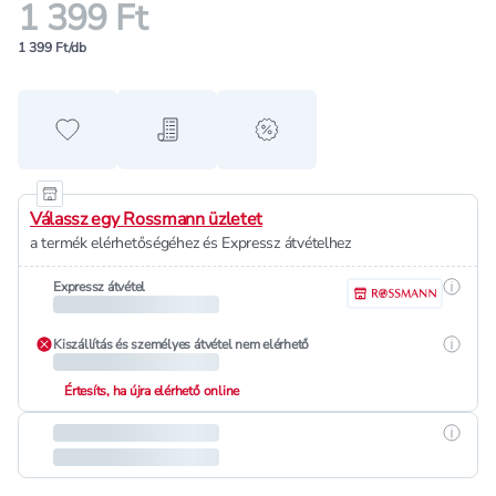
1 399 Ft
1 399 Ft/db
Hozzáadás a kedvencekhez
Hozzáadás a bevásárló listához
alert when on sale
Válassz egy Rossmann üzletet
a termék elérhetőségéhez és Expressz átvételhez
Részle
Expressz átvétel
Részle
Kiszállítás és személyes átvétel nem elérhető
Értesíts, ha újra elérhető online
Részle