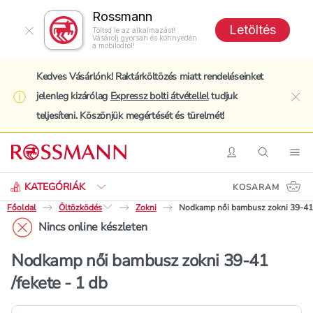
Rossmann
Letöltés
Töltsd le az alkalmazást!
Vásárolj gyorsan és könnyedén
a mobilodról!
Kedves Vásárlónk! Raktárköltözés miatt rendeléseinket
jelenleg kizárólag
Expressz bolti átvétellel
tudjuk
clo
teljesíteni. Köszönjük megértését és türelmét!
Keresés
Belépés
Keresés
Nav
KATEGÓRIÁK
KOSARAM
Főoldal
Öltözködés
Zokni
Nodkamp női bambusz zokni 39-41 /
Nincs online készleten
Nodkamp női bambusz zokni 39-41
/fekete - 1 db