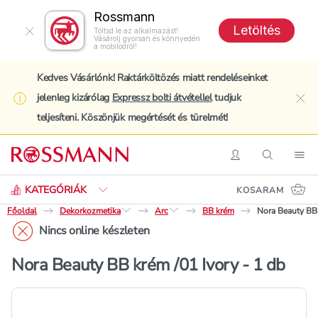
Rossmann
Letöltés
Töltsd le az alkalmazást!
Vásárolj gyorsan és könnyedén
a mobilodról!
Kedves Vásárlónk! Raktárköltözés miatt rendeléseinket
jelenleg kizárólag
Expressz bolti átvétellel
tudjuk
clo
teljesíteni. Köszönjük megértését és türelmét!
Keresés
Belépés
Keresés
Nav
KATEGÓRIÁK
KOSARAM
Főoldal
Dekorkozmetika
Arc
BB krém
Nora Beauty BB 
Nincs online készleten
Nora Beauty BB krém /01 Ivory - 1 db