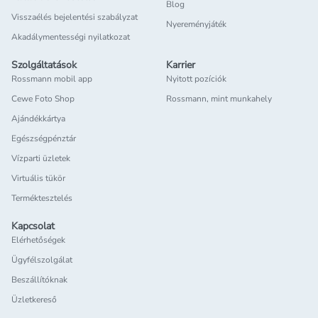
Blog
Visszaélés bejelentési szabályzat
Nyereményjáték
Akadálymentességi nyilatkozat
Szolgáltatások
Karrier
Rossmann mobil app
Nyitott pozíciók
Cewe Foto Shop
Rossmann, mint munkahely
Ajándékkártya
Egészségpénztár
Vízparti üzletek
Virtuális tükör
Terméktesztelés
Kapcsolat
Elérhetőségek
Ügyfélszolgálat
Beszállítóknak
Üzletkereső