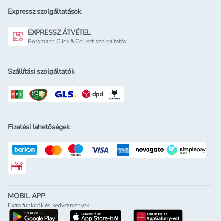
Expressz szolgáltatások
EXPRESSZ ÁTVÉTEL
Rossmann Click & Collect szolgáltatás
Szállítási szolgáltatók
Fizetési lehetőségek
Rossmann ajándékkártya
MOBIL APP
Extra funkciók és kedvezmények
letöltés a google-play-röl
letöltés az app-store-ból
letöltés h