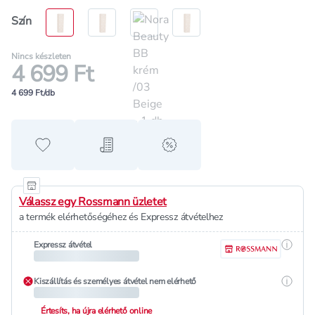
Szín
Nincs készleten
4 699 Ft
4 699 Ft/db
Hozzáadás a kedvencekhez
Hozzáadás a bevásárló listához
alert when on sale
Válassz egy Rossmann üzletet
a termék elérhetőségéhez és Expressz átvételhez
Részle
Expressz átvétel
Részle
Kiszállítás és személyes átvétel nem elérhető
Értesíts, ha újra elérhető online