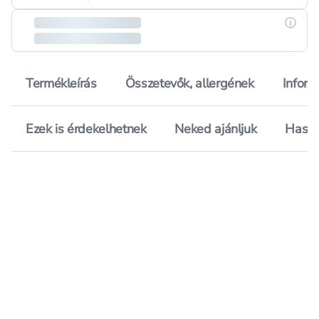
Részle
Termékleírás
Összetevők, allergének
Inform
Ezek is érdekelhetnek
Neked ajánljuk
Hason