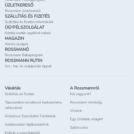
ÜZLETKERESŐ
Rossmann üzlet kereső
SZÁLLÍTÁS ÉS FIZETÉS
Szállítási és fizetési információk
ÜGYFÉLSZOLGÁLAT
Kérdés esetén segítünk neked
MAGAZIN
Akciós újságok
ROSSMANÓ
Rossmann Babaprogram
ROSSMANN RUTIN
Arc-, haj- és szájápolási tippek
Vásárlás
A Rossmannról
Szállítás és fizetés
Kik vagyunk?
Tápszerekre vonatkozó kedvezmény
Rossmann minőség
változások
Víziónk
Általános Szerződési Feltételek
Egy zöldebb világért
Adatkezelési tájékoztatóink
Sajtószoba
Elállás a szerződéstől