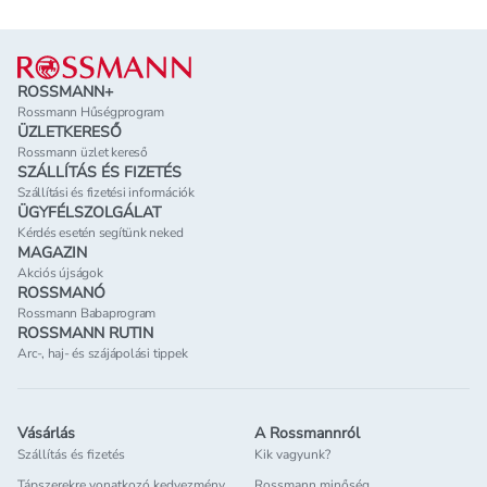
Lábléc
ROSSMANN+
Rossmann Hűségprogram
ÜZLETKERESŐ
Rossmann üzlet kereső
SZÁLLÍTÁS ÉS FIZETÉS
Szállítási és fizetési információk
ÜGYFÉLSZOLGÁLAT
Kérdés esetén segítünk neked
MAGAZIN
Akciós újságok
ROSSMANÓ
Rossmann Babaprogram
ROSSMANN RUTIN
Arc-, haj- és szájápolási tippek
Vásárlás
A Rossmannról
Szállítás és fizetés
Kik vagyunk?
Tápszerekre vonatkozó kedvezmény
Rossmann minőség