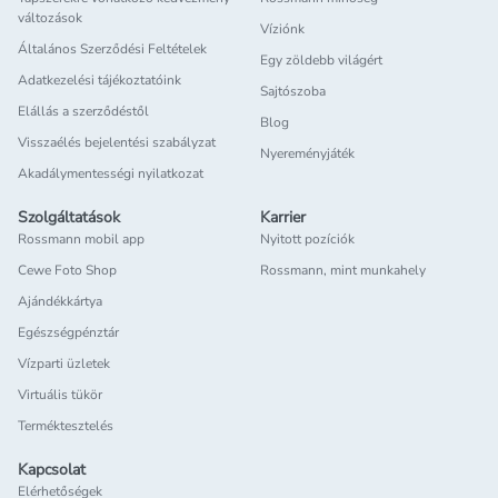
változások
Víziónk
Általános Szerződési Feltételek
Egy zöldebb világért
Adatkezelési tájékoztatóink
Sajtószoba
Elállás a szerződéstől
Blog
Visszaélés bejelentési szabályzat
Nyereményjáték
Akadálymentességi nyilatkozat
Szolgáltatások
Karrier
Rossmann mobil app
Nyitott pozíciók
Cewe Foto Shop
Rossmann, mint munkahely
Ajándékkártya
Egészségpénztár
Vízparti üzletek
Virtuális tükör
Terméktesztelés
Kapcsolat
Elérhetőségek