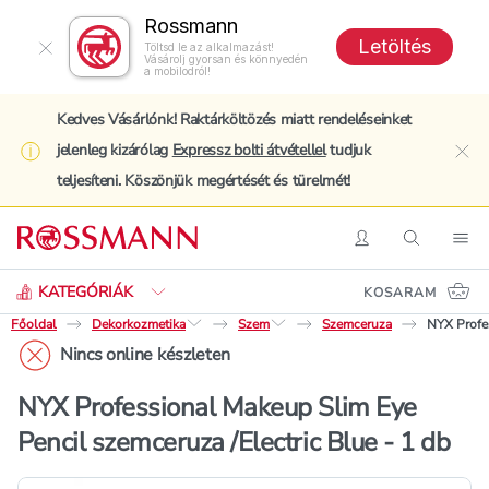
Rossmann
Letöltés
Töltsd le az alkalmazást!
Vásárolj gyorsan és könnyedén
a mobilodról!
Kedves Vásárlónk! Raktárköltözés miatt rendeléseinket
jelenleg kizárólag
Expressz bolti átvétellel
tudjuk
clo
teljesíteni. Köszönjük megértését és türelmét!
Keresés
Belépés
Keresés
Nav
KATEGÓRIÁK
KOSARAM
Főoldal
Dekorkozmetika
Szem
Szemceruza
NYX Profes
Nincs online készleten
NYX Professional Makeup Slim Eye
Pencil szemceruza /Electric Blue - 1 db