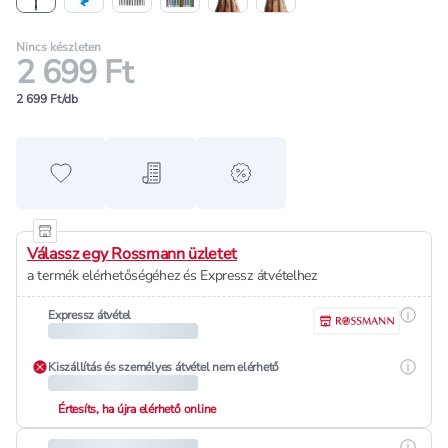
Nincs készleten
2 699 Ft
2 699 Ft/db
Hozzáadás a kedvencekhez
Hozzáadás a bevásárló listához
alert when on sale
Válassz egy Rossmann üzletet
a termék elérhetőségéhez és Expressz átvételhez
Részle
Expressz átvétel
Részle
Kiszállítás és személyes átvétel nem elérhető
Értesíts, ha újra elérhető online
Részle