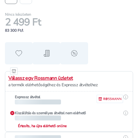
Nincs készleten
2 499 Ft
83 300 Ft/l
Hozzáadás a kedvencekhez
Hozzáadás a bevásárló listához
alert when on sale
Válassz egy Rossmann üzletet
a termék elérhetőségéhez és Expressz átvételhez
Részle
Expressz átvétel
Részle
Kiszállítás és személyes átvétel nem elérhető
Értesíts, ha újra elérhető online
Részle