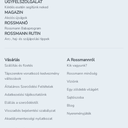
ÜGYFÉLSZOLGÁLAT
Kérdés esetén segítünk neked
MAGAZIN
Akciós újságok
ROSSMANÓ
Rossmann Babaprogram
ROSSMANN RUTIN
Arc-, haj- és szájápolási tippek
Vásárlás
A Rossmannról
Szállítás és fizetés
Kik vagyunk?
Tápszerekre vonatkozó kedvezmény
Rossmann minőség
változások
Víziónk
Általános Szerződési Feltételek
Egy zöldebb világért
Adatkezelési tájékoztatóink
Sajtószoba
Elállás a szerződéstől
Blog
Visszaélés bejelentési szabályzat
Nyereményjáték
Akadálymentességi nyilatkozat