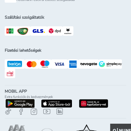
Szállítási szolgáltatók
Fizetési lehetőségek
Rossmann ajándékkártya
MOBIL APP
Extra funkciók és kedvezmények
letöltés a google-play-röl
letöltés az app-store-ból
letöltés h