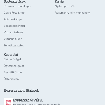
Szolgáltatások
Karrier
Rossmann mobil app
Nyitott pozíciók
Cewe Foto Shop
Rossmann, mint munkahely
Ajándékkártya
Egészségpénztár
Vízparti üzletek
Virtuális tükör
Terméktesztelés
Kapcsolat
Elérhetőségek
Ügyfélszolgálat
Beszállítóknak
Üzletkereső
Expressz szolgáltatások
EXPRESSZ ÁTVÉTEL
Rossmann Click & Collect szolgáltatás