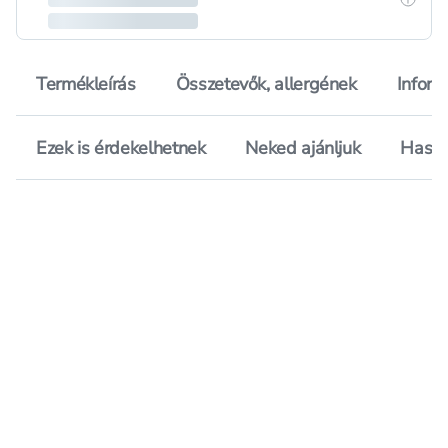
Termékleírás
Összetevők, allergének
Inform
Ezek is érdekelhetnek
Neked ajánljuk
Hason