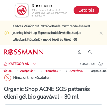
Rossmann
Letöltés
Töltsd le az alkalmazást!
Vásárolj gyorsan és könnyedén
a mobilodról!
Kedves Vásárlónk! Raktárköltözés miatt rendeléseinket
jelenleg kizárólag
Expressz bolti átvétellel
tudjuk
clo
teljesíteni. Köszönjük megértését és türelmét!
Keresés
Belépés
Keresés
Nav
KATEGÓRIÁK
KOSARAM
Főoldal
Arcápolás
Hidratálók
Arckrémek
Organic Shop
Nincs online készleten
Organic Shop ACNE SOS pattanás
elleni gél bio guavával - 30 ml