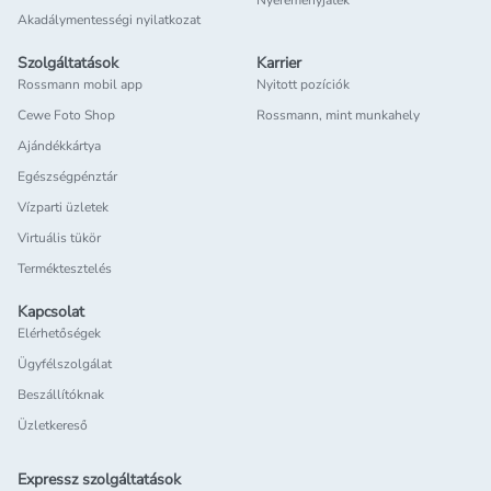
Nyereményjáték
Akadálymentességi nyilatkozat
Szolgáltatások
Karrier
Rossmann mobil app
Nyitott pozíciók
Cewe Foto Shop
Rossmann, mint munkahely
Ajándékkártya
Egészségpénztár
Vízparti üzletek
Virtuális tükör
Terméktesztelés
Kapcsolat
Elérhetőségek
Ügyfélszolgálat
Beszállítóknak
Üzletkereső
Expressz szolgáltatások