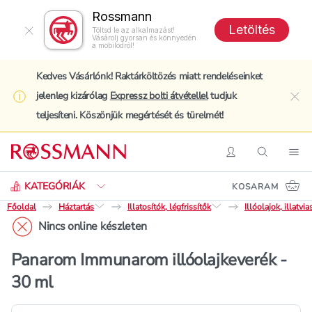
Rossmann
Letöltés
Töltsd le az alkalmazást!
Vásárolj gyorsan és könnyedén
a mobilodról!
Kedves Vásárlónk! Raktárköltözés miatt rendeléseinket
jelenleg kizárólag
Expressz bolti átvétellel
tudjuk
clo
teljesíteni. Köszönjük megértését és türelmét!
Keresés
Belépés
Keresés
Nav
KATEGÓRIÁK
KOSARAM
Főoldal
Háztartás
Illatosítók, légfrissítők
Illóolajok, illatvi
Nincs online készleten
Panarom Immunarom illóolajkeverék -
30 ml