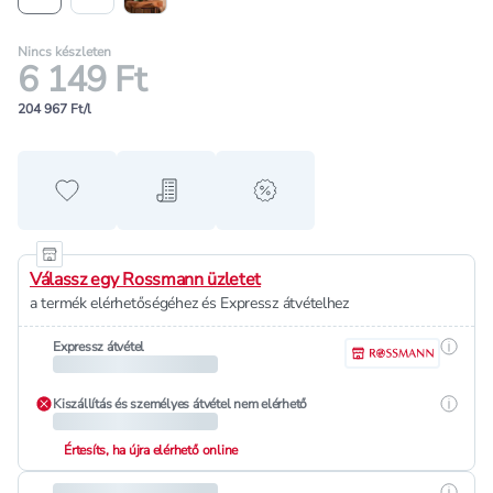
Nincs készleten
6 149 Ft
204 967 Ft/l
Hozzáadás a kedvencekhez
Hozzáadás a bevásárló listához
alert when on sale
Válassz egy Rossmann üzletet
a termék elérhetőségéhez és Expressz átvételhez
Részle
Expressz átvétel
Részle
Kiszállítás és személyes átvétel nem elérhető
Értesíts, ha újra elérhető online
Részle