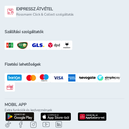
EXPRESSZ ÁTVÉTEL
Rossmann Click & Collect szolgáltatás
Szállítási szolgáltatók
Fizetési lehetőségek
Rossmann ajándékkártya
MOBIL APP
Extra funkciók és kedvezmények
letöltés a google-play-röl
letöltés az app-store-ból
letöltés h