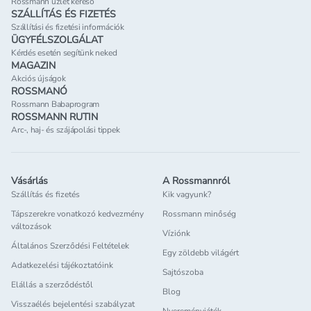
Rossmann üzlet kereső
SZÁLLÍTÁS ÉS FIZETÉS
Szállítási és fizetési információk
ÜGYFÉLSZOLGÁLAT
Kérdés esetén segítünk neked
MAGAZIN
Akciós újságok
ROSSMANÓ
Rossmann Babaprogram
ROSSMANN RUTIN
Arc-, haj- és szájápolási tippek
Vásárlás
A Rossmannról
Szállítás és fizetés
Kik vagyunk?
Tápszerekre vonatkozó kedvezmény
Rossmann minőség
változások
Víziónk
Általános Szerződési Feltételek
Egy zöldebb világért
Adatkezelési tájékoztatóink
Sajtószoba
Elállás a szerződéstől
Blog
Visszaélés bejelentési szabályzat