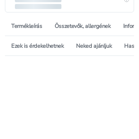
Termékleírás
Összetevők, allergének
Inform
Ezek is érdekelhetnek
Neked ajánljuk
Hason