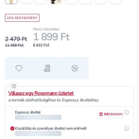
23% KEDVEZMÉNY
Nincs készleten
1 899 Ft
2 479 Ft
11 268 Ft/l
8 632 Ft/l
Hozzáadás a kedvencekhez
Hozzáadás a bevásárló listához
alert when on sale
Válassz egy Rossmann üzletet
a termék elérhetőségéhez és Expressz átvételhez
Részle
Expressz átvétel
Részle
Kiszállítás és személyes átvétel nem elérhető