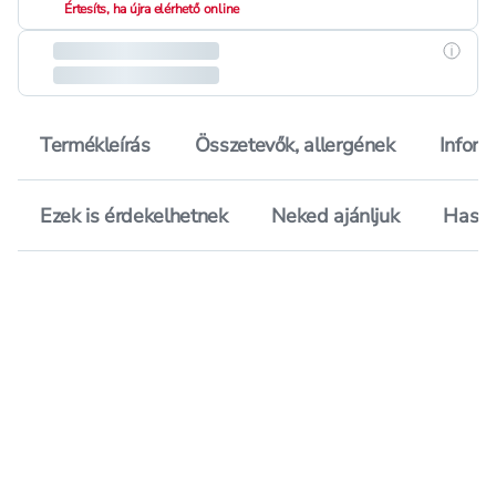
Értesíts, ha újra elérhető online
Részle
Termékleírás
Összetevők, allergének
Inform
Ezek is érdekelhetnek
Neked ajánljuk
Hason