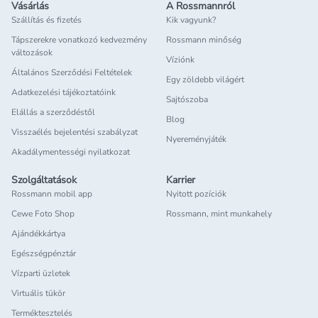
Vásárlás
A Rossmannról
Szállítás és fizetés
Kik vagyunk?
Tápszerekre vonatkozó kedvezmény
Rossmann minőség
változások
Víziónk
Általános Szerződési Feltételek
Egy zöldebb világért
Adatkezelési tájékoztatóink
Sajtószoba
Elállás a szerződéstől
Blog
Visszaélés bejelentési szabályzat
Nyereményjáték
Akadálymentességi nyilatkozat
Szolgáltatások
Karrier
Rossmann mobil app
Nyitott pozíciók
Cewe Foto Shop
Rossmann, mint munkahely
Ajándékkártya
Egészségpénztár
Vízparti üzletek
Virtuális tükör
Terméktesztelés