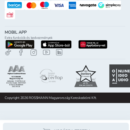
Rossmann ajándékkártya
MOBIL APP
Extra funkciók és kedvezmények
letöltés a google-play-röl
letöltés az app-store-ból
letöltés h
Copyright 2026 ROSSMANN Magyarország Kereskedelmi Kft.