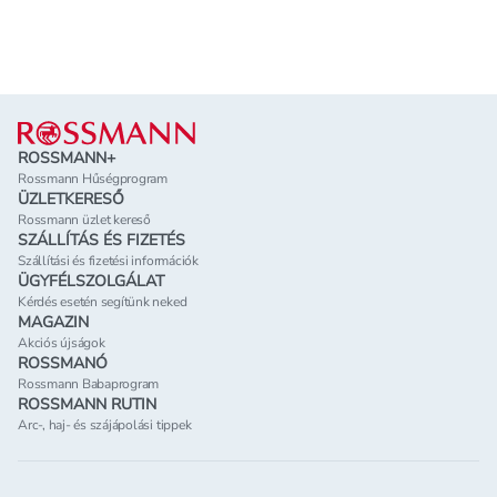
Lábléc
ROSSMANN+
Rossmann Hűségprogram
ÜZLETKERESŐ
Rossmann üzlet kereső
SZÁLLÍTÁS ÉS FIZETÉS
Szállítási és fizetési információk
ÜGYFÉLSZOLGÁLAT
Kérdés esetén segítünk neked
MAGAZIN
Akciós újságok
ROSSMANÓ
Rossmann Babaprogram
ROSSMANN RUTIN
Arc-, haj- és szájápolási tippek