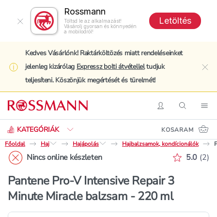
Rossmann
Letöltés
Töltsd le az alkalmazást!
Vásárolj gyorsan és könnyedén
a mobilodról!
Kedves Vásárlónk! Raktárköltözés miatt rendeléseinket
jelenleg kizárólag
Expressz bolti átvétellel
tudjuk
clo
teljesíteni. Köszönjük megértését és türelmét!
Keresés
Belépés
Keresés
Nav
KATEGÓRIÁK
KOSARAM
Főoldal
Haj
Hajápolás
Hajbalzsamok, kondícionálók
P
Értékelé
Nincs online készleten
5.0
(
2
)
Pantene Pro-V Intensive Repair 3
Minute Miracle balzsam - 220 ml