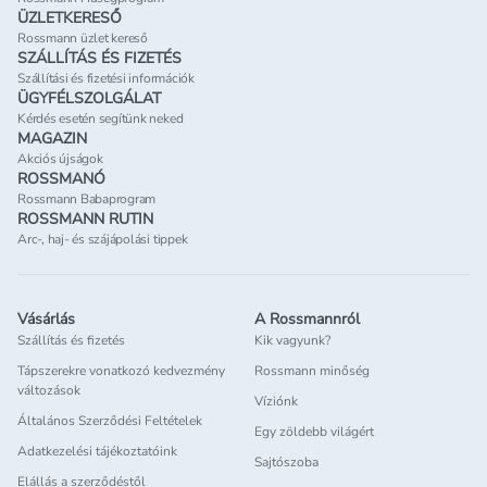
ÜZLETKERESŐ
Rossmann üzlet kereső
SZÁLLÍTÁS ÉS FIZETÉS
Szállítási és fizetési információk
ÜGYFÉLSZOLGÁLAT
Kérdés esetén segítünk neked
MAGAZIN
Akciós újságok
ROSSMANÓ
Rossmann Babaprogram
ROSSMANN RUTIN
Arc-, haj- és szájápolási tippek
Vásárlás
A Rossmannról
Szállítás és fizetés
Kik vagyunk?
Tápszerekre vonatkozó kedvezmény
Rossmann minőség
változások
Víziónk
Általános Szerződési Feltételek
Egy zöldebb világért
Adatkezelési tájékoztatóink
Sajtószoba
Elállás a szerződéstől