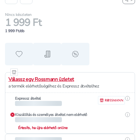
Nincs készleten
1 999 Ft
1 999 Ft/db
Hozzáadás a kedvencekhez
Hozzáadás a bevásárló listához
alert when on sale
Válassz egy Rossmann üzletet
a termék elérhetőségéhez és Expressz átvételhez
Részle
Expressz átvétel
Részle
Kiszállítás és személyes átvétel nem elérhető
Értesíts, ha újra elérhető online
Részle