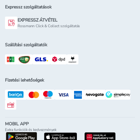
Expressz szolgáltatások
EXPRESSZ ÁTVÉTEL
Rossmann Click & Collect szolgáltatás
Szállítási szolgáltatók
Fizetési lehetőségek
Rossmann ajándékkártya
MOBIL APP
Extra funkciók és kedvezmények
letöltés a google-play-röl
letöltés az app-store-ból
letöltés h