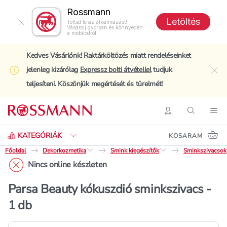
Rossmann
Letöltés
Töltsd le az alkalmazást!
Vásárolj gyorsan és könnyedén
a mobilodról!
Kedves Vásárlónk! Raktárköltözés miatt rendeléseinket
jelenleg kizárólag
Expressz bolti átvétellel
tudjuk
clo
teljesíteni. Köszönjük megértését és türelmét!
Keresés
Belépés
Keresés
Nav
KATEGÓRIÁK
KOSARAM
Főoldal
Dekorkozmetika
Smink kiegészítők
Sminkszivacsok
Nincs online készleten
Parsa Beauty kókuszdió sminkszivacs -
1 db