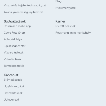
Blog
Visszaélés bejelentési szabályzat
Nyereményjáték
Akadálymentességi nyilatkozat
Szolgáltatások
Karrier
Rossmann mobil app
Nyitott pozíciók
Cewe Foto Shop
Rossmann, mint munkahely
Ajándékkártya
Egészségpénztár
Vízparti üzletek
Virtuális tükör
Terméktesztelés
Kapcsolat
Elérhetőségek
Ügyfélszolgálat
Beszállítóknak
Üzletkereső