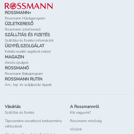
ROSSMANN+
Rossmann Hűségprogram
ÜZLETKERESŐ
Rossmann üzlet kereső
SZÁLLÍTÁS ÉS FIZETÉS
Szállítási és fizetési információk
ÜGYFÉLSZOLGÁLAT
Kérdés esetén segítünk neked
MAGAZIN
Akciós újságok
ROSSMANÓ
Rossmann Babaprogram
ROSSMANN RUTIN
Arc-, haj- és szájápolási tippek
Vásárlás
A Rossmannról
Szállítás és fizetés
Kik vagyunk?
Tápszerekre vonatkozó kedvezmény
Rossmann minőség
változások
Víziónk