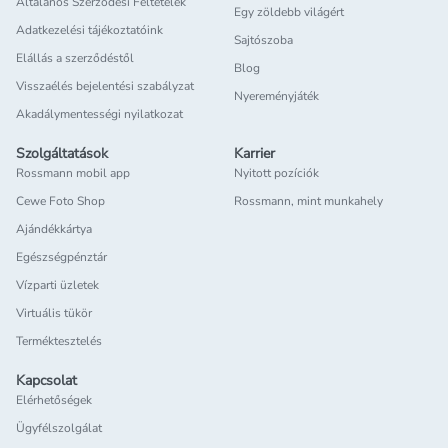
Általános Szerződési Feltételek
Egy zöldebb világért
Adatkezelési tájékoztatóink
Sajtószoba
Elállás a szerződéstől
Blog
Visszaélés bejelentési szabályzat
Nyereményjáték
Akadálymentességi nyilatkozat
Szolgáltatások
Karrier
Rossmann mobil app
Nyitott pozíciók
Cewe Foto Shop
Rossmann, mint munkahely
Ajándékkártya
Egészségpénztár
Vízparti üzletek
Virtuális tükör
Terméktesztelés
Kapcsolat
Elérhetőségek
Ügyfélszolgálat