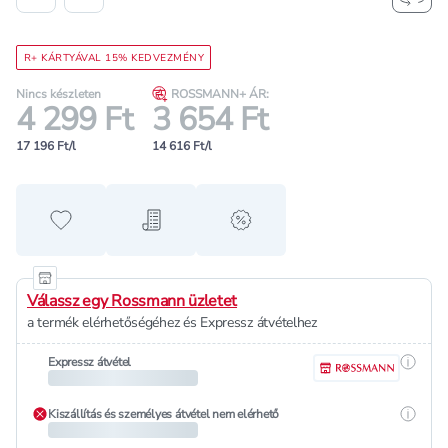
R+ KÁRTYÁVAL 15% KEDVEZMÉNY
Nincs készleten
ROSSMANN+ ÁR:
4 299 Ft
3 654 Ft
17 196 Ft/l
14 616 Ft/l
Hozzáadás a kedvencekhez
Hozzáadás a bevásárló listához
alert when on sale
Válassz egy Rossmann üzletet
a termék elérhetőségéhez és Expressz átvételhez
Részle
Expressz átvétel
Részle
Kiszállítás és személyes átvétel nem elérhető