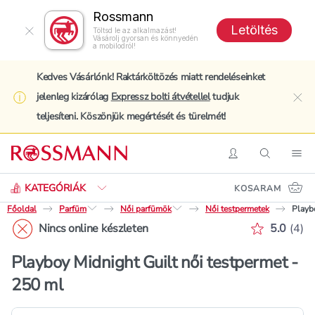
Rossmann
Letöltés
Töltsd le az alkalmazást!
Vásárolj gyorsan és könnyedén
a mobilodról!
Kedves Vásárlónk! Raktárköltözés miatt rendeléseinket
jelenleg kizárólag
Expressz bolti átvétellel
tudjuk
clo
teljesíteni. Köszönjük megértését és türelmét!
Keresés
Belépés
Keresés
Nav
KATEGÓRIÁK
KOSARAM
Főoldal
Parfüm
Női parfümök
Női testpermetek
Playb
Értékelé
Nincs online készleten
5.0
(
4
)
Playboy Midnight Guilt női testpermet -
250 ml