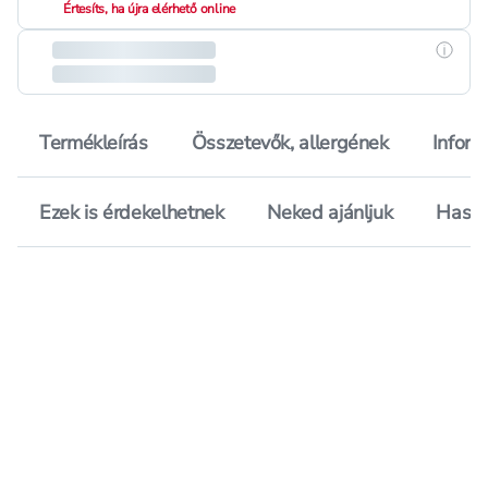
Értesíts, ha újra elérhető online
Részle
Termékleírás
Összetevők, allergének
Inform
Ezek is érdekelhetnek
Neked ajánljuk
Hason