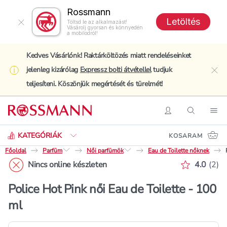
Rossmann
Letöltés
Töltsd le az alkalmazást!
Vásárolj gyorsan és könnyedén
a mobilodról!
Kedves Vásárlónk! Raktárköltözés miatt rendeléseinket
jelenleg kizárólag
Expressz bolti átvétellel
tudjuk
clo
teljesíteni. Köszönjük megértését és türelmét!
Keresés
Belépés
Keresés
Nav
KATEGÓRIÁK
KOSARAM
Főoldal
Parfüm
Női parfümök
Eau de Toilette nőknek
Értékelé
Nincs online készleten
4.0
(
2
)
Police Hot Pink női Eau de Toilette - 100
ml