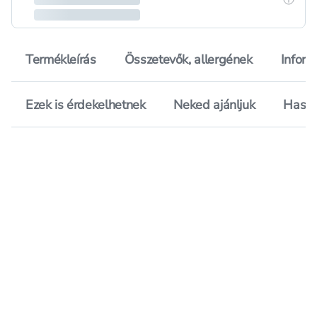
Termékleírás
Összetevők, allergének
Inform
Ezek is érdekelhetnek
Neked ajánljuk
Hason