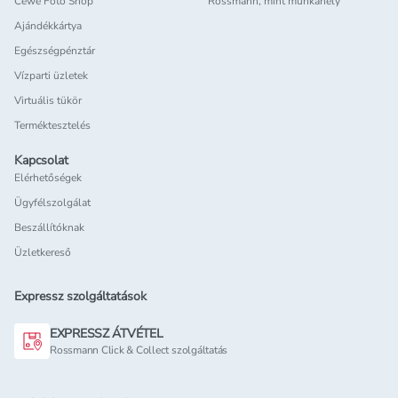
Cewe Foto Shop
Rossmann, mint munkahely
Ajándékkártya
Egészségpénztár
Vízparti üzletek
Virtuális tükör
Terméktesztelés
Kapcsolat
Elérhetőségek
Ügyfélszolgálat
Beszállítóknak
Üzletkereső
Expressz szolgáltatások
EXPRESSZ ÁTVÉTEL
Rossmann Click & Collect szolgáltatás