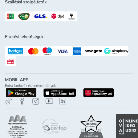
Szállítási szolgáltatók
Fizetési lehetőségek
Rossmann ajándékkártya
MOBIL APP
Extra funkciók és kedvezmények
letöltés a google-play-röl
letöltés az app-store-ból
letöltés h