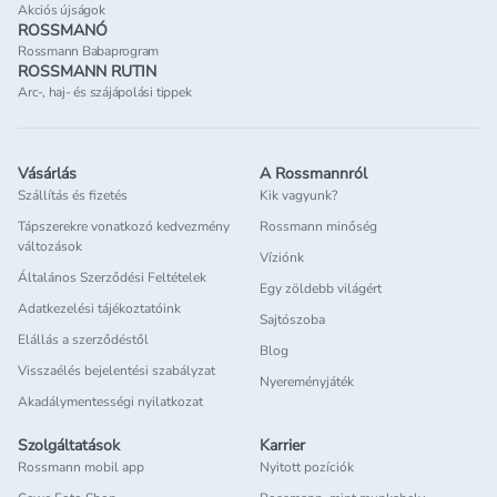
Akciós újságok
ROSSMANÓ
Rossmann Babaprogram
ROSSMANN RUTIN
Arc-, haj- és szájápolási tippek
Vásárlás
A Rossmannról
Szállítás és fizetés
Kik vagyunk?
Tápszerekre vonatkozó kedvezmény
Rossmann minőség
változások
Víziónk
Általános Szerződési Feltételek
Egy zöldebb világért
Adatkezelési tájékoztatóink
Sajtószoba
Elállás a szerződéstől
Blog
Visszaélés bejelentési szabályzat
Nyereményjáték
Akadálymentességi nyilatkozat
Szolgáltatások
Karrier
Rossmann mobil app
Nyitott pozíciók