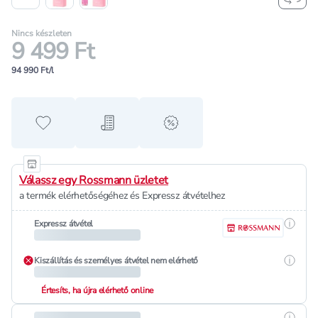
Nincs készleten
9 499 Ft
94 990 Ft/l
Hozzáadás a kedvencekhez
Hozzáadás a bevásárló listához
alert when on sale
Válassz egy Rossmann üzletet
a termék elérhetőségéhez és Expressz átvételhez
Részle
Expressz átvétel
Részle
Kiszállítás és személyes átvétel nem elérhető
Értesíts, ha újra elérhető online
Részle