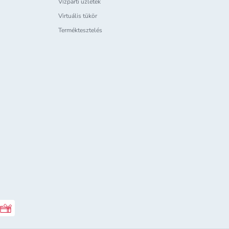
Vízparti üzletek
Virtuális tükör
Terméktesztelés
Rossmann ajándékkártya