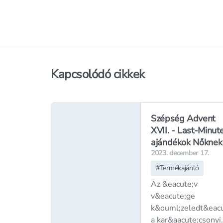
Kapcsolódó cikkek
Szépség Advent
XVII. - Last-Minut
ajándékok Nőknek
2023. december 17.
#
Termékajánló
Az &eacute;v
v&eacute;ge
k&ouml;zeledt&eacu
a kar&aacute;csonyi