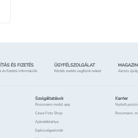
őd&eacute;s
or
;sokkal
a
cute;s
ÍTÁS ÉS FIZETÉS
ÜGYFÉLSZOLGÁLAT
MAGAZIN
si és fizetési információk
Kérdés esetén segítünk neked
Akciós újsá
Szolgáltatások
Karrier
Rossmann mobil app
Nyitott pozíc
Cewe Foto Shop
Rossmann, m
Ajándékkártya
Egészségpénztár