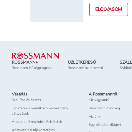
k&eacute;sz&uuml;l
ELOLVASOM
izgalmas, ugyanakk
n&eacute;ha
kih&iacute;v&aacute
teli időszak lehet. H
a
Lábléc
keresg&eacute;l&ea
az utols&oacute;
pillanatokra ma
ROSSMANN+
ÜZLETKERESŐ
SZÁLL
Rossmann Hűségprogram
Rossmann üzlet kereső
Szállítá
Vásárlás
A Rossmannról
Szállítás és fizetés
Kik vagyunk?
Tápszerekre vonatkozó kedvezmény
Rossmann minőség
változások
Víziónk
Általános Szerződési Feltételek
Egy zöldebb világért
Adatkezelési tájékoztatóink