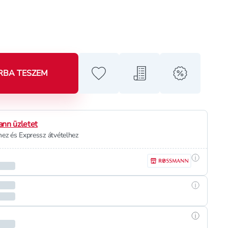
RBA TESZEM
Hozzáadás a kedvencekhez
Hozzáadás a bevásárló l
alert when o
nn üzletet
ez és Expressz átvételhez
Részletek
Részletek
Részletek