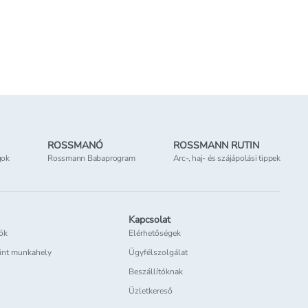
ROSSMANÓ
ROSSMANN RUTIN
gok
Rossmann Babaprogram
Arc-, haj- és szájápolási tippek
Kapcsolat
iók
Elérhetőségek
int munkahely
Ügyfélszolgálat
Beszállítóknak
Üzletkereső