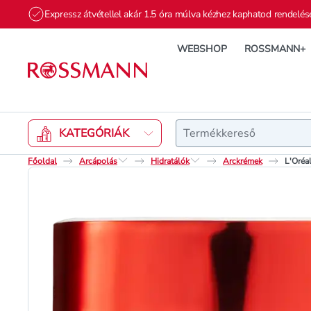
Expressz átvétellel akár 1.5 óra múlva kézhez kaphatod rendelés
WEBSHOP
ROSSMANN+
Keresés
KATEGÓRIÁK
Főoldal
Arcápolás
Hidratálók
Arckrémek
L'Oréal