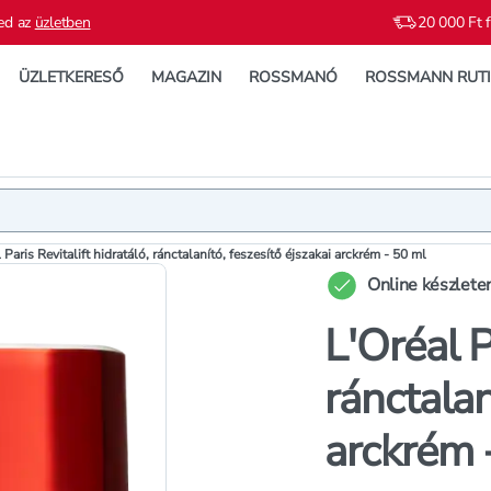
ed az
üzletben
20 000 Ft f
ÜZLETKERESŐ
MAGAZIN
ROSSMANÓ
ROSSMANN RUT
Termék
Termékleí
 Paris Revitalift hidratáló, ránctalanító, feszesítő éjszakai arckrém - 50 ml
Online készlete
L'Oréal P
ránctalan
arckrém 