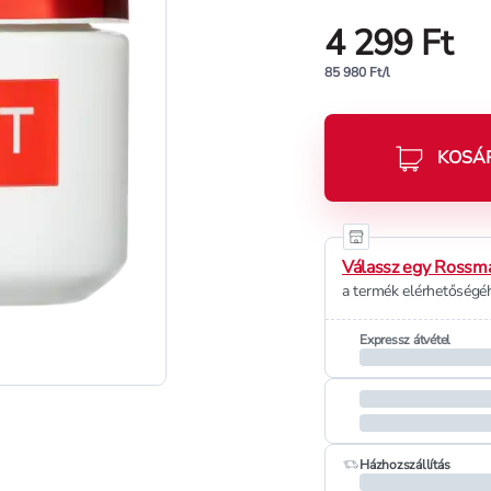
4 299 Ft
85 980 Ft/l
KOSÁ
Válassz egy Rossma
a termék elérhetőségéh
Expressz átvétel
Házhozszállítás