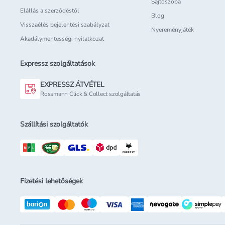
Sajtószoba
Elállás a szerződéstől
Blog
Visszaélés bejelentési szabályzat
Nyereményjáték
Akadálymentességi nyilatkozat
Expressz szolgáltatások
EXPRESSZ ÁTVÉTEL
Rossmann Click & Collect szolgáltatás
Szállítási szolgáltatók
Fizetési lehetőségek