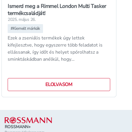
Ismerd meg a Rimmel London Multi Tasker
termékcsaládját!
2025. május 26.
#
Kiemelt márkák
Ezek a zseniális termékek úgy lettek
kifejlesztve, hogy egyszerre több feladatot is
ellássanak, így időt és helyet spórolhatsz a
sminktáskádban anélkül, hogy
kompromisszumot kellene kötnöd a minőség
terén.
ELOLVASOM
Lábléc
ROSSMANN+