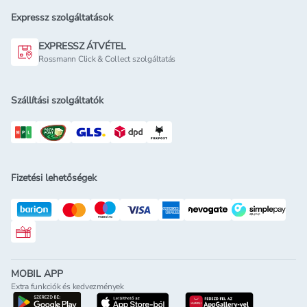
Expressz szolgáltatások
EXPRESSZ ÁTVÉTEL
Rossmann Click & Collect szolgáltatás
Szállítási szolgáltatók
Fizetési lehetőségek
Rossmann ajándékkártya
MOBIL APP
Extra funkciók és kedvezmények
letöltés a google-play-röl
letöltés az app-store-ból
letöltés h