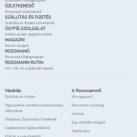
Rossmann Hűségprogram
ÜZLETKERESŐ
Rossmann üzlet kereső
SZÁLLÍTÁS ÉS FIZETÉS
Szállítási és fizetési információk
ÜGYFÉLSZOLGÁLAT
Kérdés esetén segítünk neked
MAGAZIN
Akciós újságok
ROSSMANÓ
Rossmann Babaprogram
ROSSMANN RUTIN
Arc-, haj- és szájápolási tippek
Vásárlás
A Rossmannról
Szállítás és fizetés
Kik vagyunk?
Tápszerekre vonatkozó kedvezmény
Rossmann minőség
változások
Víziónk
Általános Szerződési Feltételek
Egy zöldebb világért
Adatkezelési tájékoztatóink
Sajtószoba
Elállás a szerződéstől