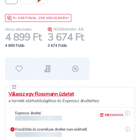
R+ KÁRTYÁVAL 25% KEDVEZMÉNY
Nincs készleten
ROSSMANN+ ÁR:
4 899 Ft
3 674 Ft
4 899 Ft/db
3 674 Ft/db
Hozzáadás a kedvencekhez
Hozzáadás a bevásárló listához
alert when on sale
Válassz egy Rossmann üzletet
a termék elérhetőségéhez és Expressz átvételhez
Részle
Expressz átvétel
Részle
Kiszállítás és személyes átvétel nem elérhető