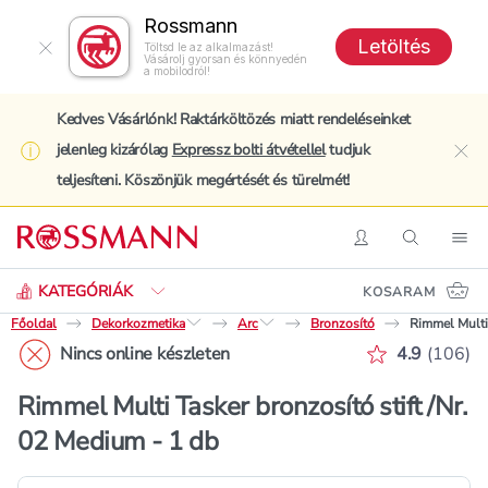
Rossmann
Letöltés
Töltsd le az alkalmazást!
Vásárolj gyorsan és könnyedén
a mobilodról!
Kedves Vásárlónk! Raktárköltözés miatt rendeléseinket
jelenleg kizárólag
Expressz bolti átvétellel
tudjuk
clo
teljesíteni. Köszönjük megértését és türelmét!
Keresés
Belépés
Keresés
Nav
KATEGÓRIÁK
KOSARAM
Főoldal
Dekorkozmetika
Arc
Bronzosító
Rimmel Multi 
Értékelés p
Nincs online készleten
4.9
(
106
)
Rimmel Multi Tasker bronzosító stift /Nr.
02 Medium - 1 db