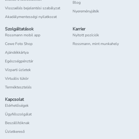
Blog
Visszaélés bejelentési szabályzat
Nyereményjáték
Akadálymentességi nyilatkozat
Szolgáltatások
Karrier
Rossmann mobil app
Nyitott pozíciók
Cewe Foto Shop
Rossmann, mint munkahely
Ajándékkártya
Egészségpénztár
Vízparti üzletek
Virtuális tükör
Terméktesztelés
Kapcsolat
Elérhetőségek
Ügyfélszolgálat
Beszállítóknak
Üzletkereső