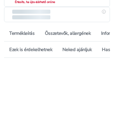
Értesíts, ha újra elérhető online
Részle
Termékleírás
Összetevők, allergének
Inform
Ezek is érdekelhetnek
Neked ajánljuk
Hason