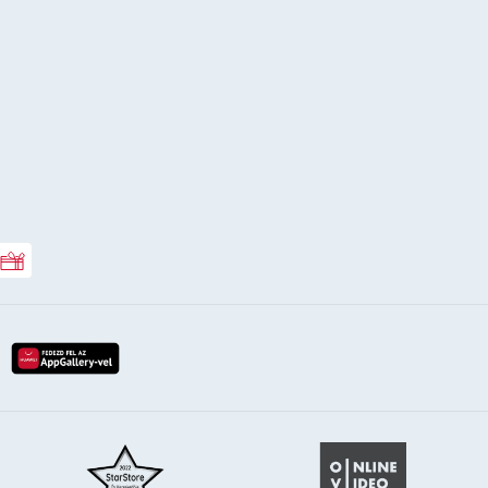
Rossmann ajándékkártya
lay-röl
etöltés az app-store-ból
letöltés huawei app-galery-böl