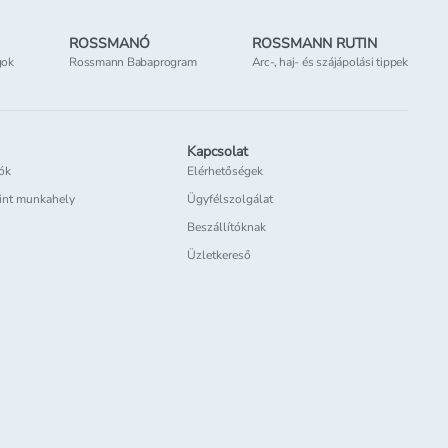
ROSSMANÓ
ROSSMANN RUTIN
gok
Rossmann Babaprogram
Arc-, haj- és szájápolási tippek
Kapcsolat
iók
Elérhetőségek
int munkahely
Ügyfélszolgálat
Beszállítóknak
Üzletkereső