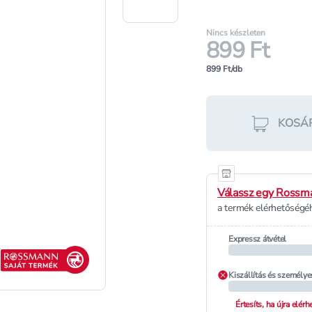
Nincs készleten
899 Ft
899 Ft/db
KOSÁ
Válassz egy Rossma
a termék elérhetőségéh
Expressz átvétel
Rossmann saját termék
Kiszállítás és személye
Értesíts, ha újra elér