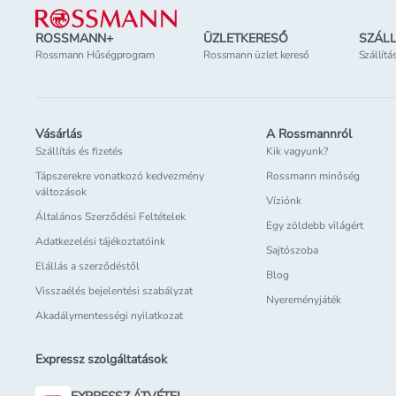
ROSSMANN+
ÜZLETKERESŐ
SZÁLL
Rossmann Hűségprogram
Rossmann üzlet kereső
Szállítá
Vásárlás
A Rossmannról
Szállítás és fizetés
Kik vagyunk?
Tápszerekre vonatkozó kedvezmény
Rossmann minőség
változások
Víziónk
Általános Szerződési Feltételek
Egy zöldebb világért
Adatkezelési tájékoztatóink
Sajtószoba
Elállás a szerződéstől
Blog
Visszaélés bejelentési szabályzat
Nyereményjáték
Akadálymentességi nyilatkozat
Expressz szolgáltatások