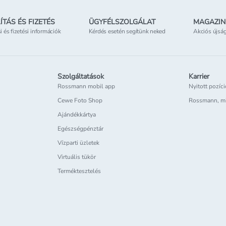
ÍTÁS ÉS FIZETÉS
ÜGYFÉLSZOLGÁLAT
MAGAZIN
si és fizetési információk
Kérdés esetén segítünk neked
Akciós újsá
Szolgáltatások
Karrier
Rossmann mobil app
Nyitott pozíc
Cewe Foto Shop
Rossmann, m
Ajándékkártya
Egészségpénztár
Vízparti üzletek
Virtuális tükör
Terméktesztelés