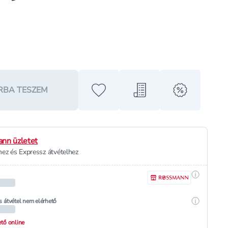
RBA TESZEM
Hozzáadás a kedvencekhez
Hozzáadás a bevásárló l
alert when o
nn üzletet
ez és Expressz átvételhez
Részletek
Részletek
s átvétel nem elérhető
hető online