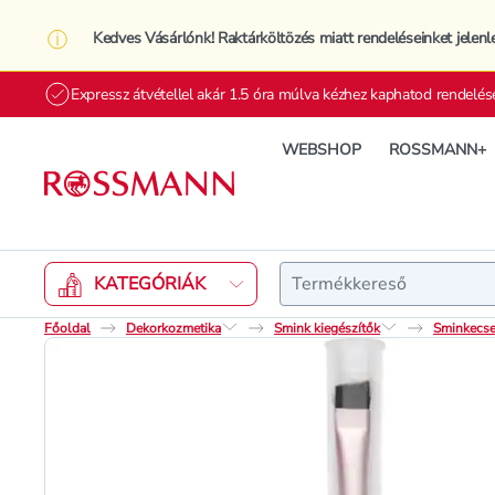
Kedves Vásárlónk! Raktárköltözés miatt rendeléseinket jelenl
Expressz átvétellel akár 1.5 óra múlva kézhez kaphatod rendelés
WEBSHOP
ROSSMANN+
Keresés
KATEGÓRIÁK
Főoldal
Dekorkozmetika
Smink kiegészítők
Sminkecse