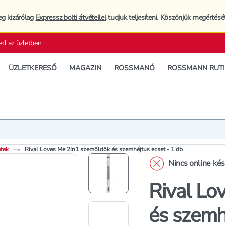
eg kizárólag
Expressz bolti átvétellel
tudjuk teljesíteni. Köszönjük megértésé
ed az
üzletben
ÜZLETKERESŐ
MAGAZIN
ROSSMANÓ
ROSSMANN RUT
Termék
Termékleí
tek
Rival Loves Me 2in1 szemöldök és szemhéjtus ecset - 1 db
Nincs online ké
Rival Lo
és szemh