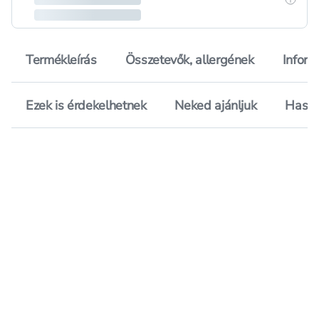
Termékleírás
Összetevők, allergének
Inform
Ezek is érdekelhetnek
Neked ajánljuk
Hason