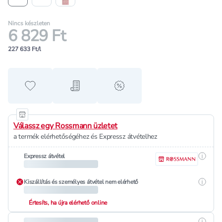
Nincs készleten
6 829 Ft
227 633 Ft/l
Hozzáadás a kedvencekhez
Hozzáadás a bevásárló listához
alert when on sale
Válassz egy Rossmann üzletet
a termék elérhetőségéhez és Expressz átvételhez
Részle
Expressz átvétel
Részle
Kiszállítás és személyes átvétel nem elérhető
Értesíts, ha újra elérhető online
Részle