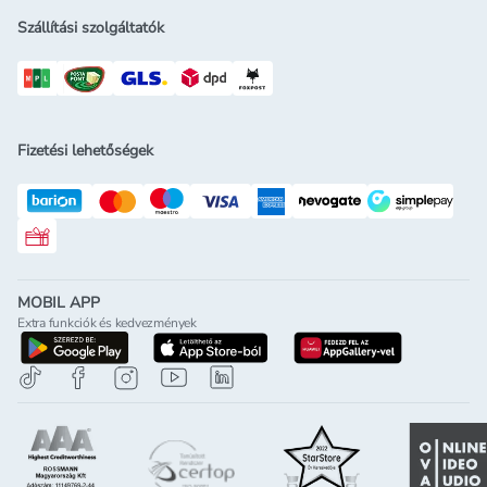
Szállítási szolgáltatók
Fizetési lehetőségek
Rossmann ajándékkártya
MOBIL APP
Extra funkciók és kedvezmények
letöltés a google-play-röl
letöltés az app-store-ból
letöltés h