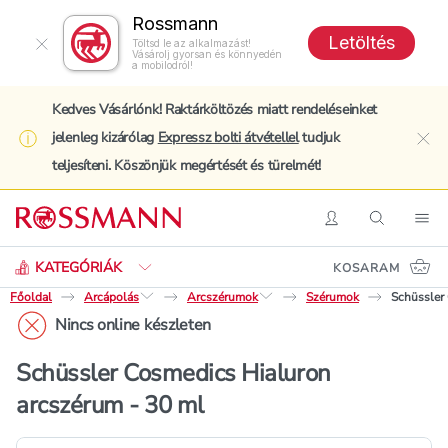
Rossmann
Letöltés
Töltsd le az alkalmazást!
Vásárolj gyorsan és könnyedén
a mobilodról!
Kedves Vásárlónk! Raktárköltözés miatt rendeléseinket
jelenleg kizárólag
Expressz bolti átvétellel
tudjuk
clo
teljesíteni. Köszönjük megértését és türelmét!
Keresés
Belépés
Keresés
Nav
KATEGÓRIÁK
KOSARAM
Főoldal
Arcápolás
Arcszérumok
Szérumok
Schüssler
Nincs online készleten
Schüssler Cosmedics Hialuron
arcszérum - 30 ml