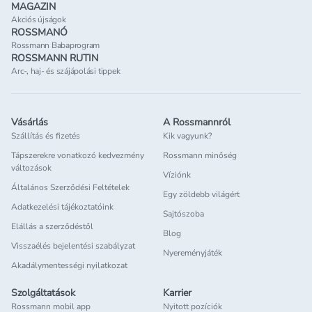
MAGAZIN
Akciós újságok
ROSSMANÓ
Rossmann Babaprogram
ROSSMANN RUTIN
Arc-, haj- és szájápolási tippek
Vásárlás
A Rossmannról
Szállítás és fizetés
Kik vagyunk?
Tápszerekre vonatkozó kedvezmény
Rossmann minőség
változások
Víziónk
Általános Szerződési Feltételek
Egy zöldebb világért
Adatkezelési tájékoztatóink
Sajtószoba
Elállás a szerződéstől
Blog
Visszaélés bejelentési szabályzat
Nyereményjáték
Akadálymentességi nyilatkozat
Szolgáltatások
Karrier
Rossmann mobil app
Nyitott pozíciók